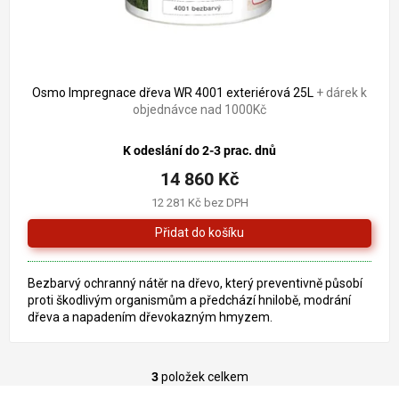
Osmo Impregnace dřeva WR 4001 exteriérová 25L
+ dárek k
objednávce nad 1000Kč
K odeslání do 2-3 prac. dnů
14 860 Kč
12 281 Kč bez DPH
Bezbarvý ochranný nátěr na dřevo, který preventivně působí
proti škodlivým organismům a předchází hnilobě, modrání
dřeva a napadením dřevokazným hmyzem.
3
položek celkem
O