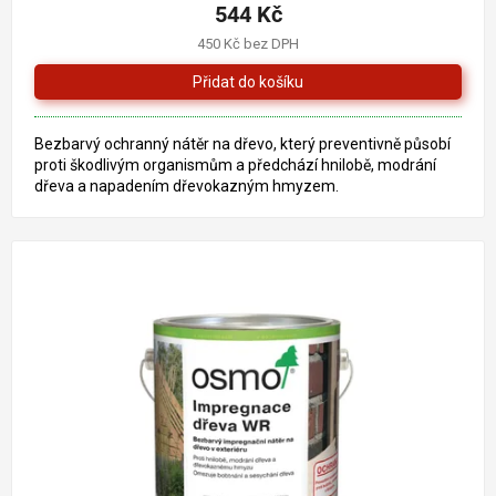
produktu
544 Kč
je
450 Kč bez DPH
3,0
z
5
hvězdiček.
Bezbarvý ochranný nátěr na dřevo, který preventivně působí
proti škodlivým organismům a předchází hnilobě, modrání
dřeva a napadením dřevokazným hmyzem.