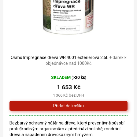
o
k
d
t
u
ů
k
t
ů
Osmo Impregnace dřeva WR 4001 exteriérová 2,5L
+ dárek k
objednávce nad 1000Kč
SKLADEM
>20 ks
(
)
1 653 Kč
1 366 Kč bez DPH
Bezbarvý ochranný nátěr na dřevo, který preventivně působí
proti škodlivým organismům a předchází hnilobě, modrání
dřeva a napadením dřevokazným hmyzem.