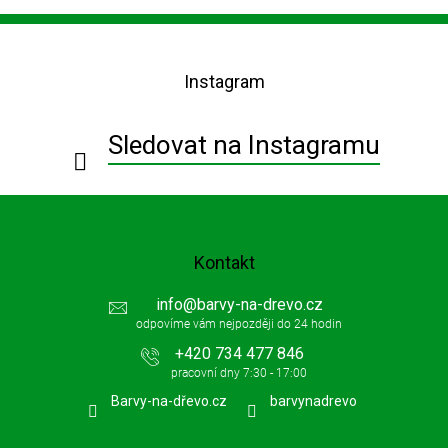
v
l
Z
á
á
d
p
a
Instagram
a
c
t
í
í
p
Sledovat na Instagramu
r
v
k
y
v
ý
Kontakt
p
i
info
@
barvy-na-drevo.cz
s
u
+420 734 477 846
Barvy-na-dřevo.cz
barvynadrevo