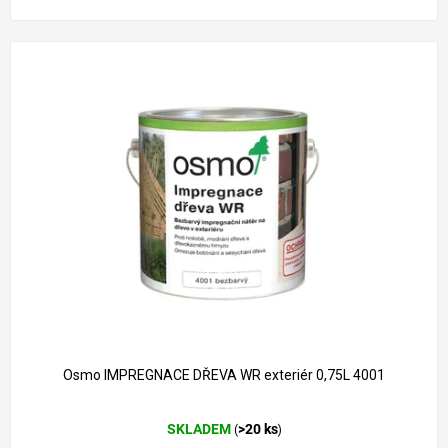
Osmo IMPREGNACE DŘEVA WR exteriér 0,75L 4001
Průměrné
SKLADEM
>20 ks
(
)
hodnocení