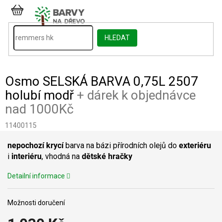
Přejít
na
NÁKUPNÍ
obsah
KOŠÍK
HLEDAT
Osmo SELSKÁ BARVA 0,75L 2507
holubí modř
+ dárek k objednávce
nad 1000Kč
11400115
nepochozí
krycí
barva na bázi přírodních olejů do
exteriéru
i
interiéru
, vhodná na
dětské
hračky
Detailní informace
Možnosti doručení