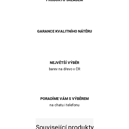
GARANCE KVALITNÍHO NÁTĚRU
NEJVĚTŠÍ VÝBĚR
barev na dřevo v ČR
PORADÍME VÁM S VÝBĚREM
na chatu i telefonu
Související produkty