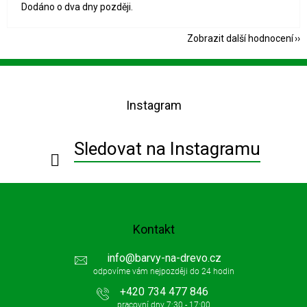
Dodáno o dva dny později.
Zobrazit další hodnocení
Z
á
p
Instagram
a
t
í
Sledovat na Instagramu
Kontakt
info
@
barvy-na-drevo.cz
+420 734 477 846