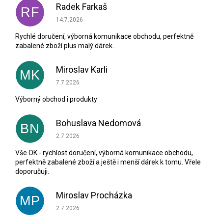
Radek Farkaš
RF
Hodnocení obchodu je 5 z 5 hvězdiček.
14.7.2026
Rychlé doručení, výborná komunikace obchodu, perfektně
zabalené zboží plus malý dárek.
Miroslav Karli
MK
Hodnocení obchodu je 5 z 5 hvězdiček.
7.7.2026
Výborný obchod i produkty
Bohuslava Nedomová
BN
Hodnocení obchodu je 5 z 5 hvězdiček.
2.7.2026
Vše OK - rychlost doručení, výborná komunikace obchodu,
perfektně zabalené zboží a ještě i menší dárek k tomu. Vřele
doporučuji.
Miroslav Procházka
MP
Hodnocení obchodu je 1 z 5 hvězdiček.
2.7.2026