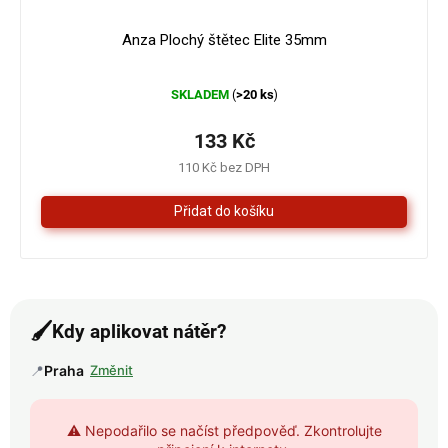
Anza Plochý štětec Elite 35mm
Průměrné
SKLADEM
>20 ks
(
)
hodnocení
produktu
je
133 Kč
5,0
110 Kč bez DPH
z
5
hvězdiček.
🖌️
Kdy aplikovat nátěr?
📍
Praha
Změnit
⚠️ Nepodařilo se načíst předpověď. Zkontrolujte