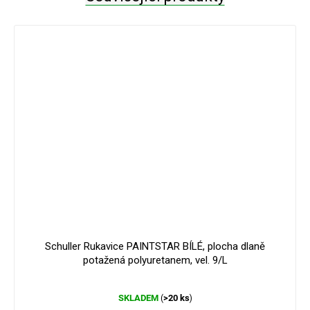
Schuller Rukavice PAINTSTAR BÍLÉ, plocha dlaně
potažená polyuretanem, vel. 9/L
Průměrné
SKLADEM
>20 ks
(
)
hodnocení