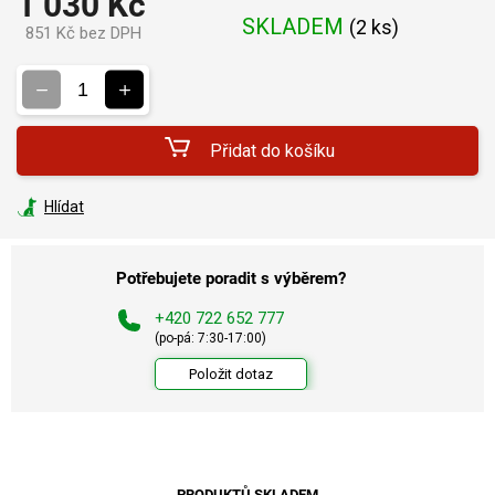
1 030 Kč
SKLADEM
(
2 ks
)
851 Kč bez DPH
Měrná
cena:
Přidat do košíku
Hlídat
Potřebujete poradit s výběrem?
+420 722 652 777
(po-pá: 7:30-17:00)
Položit dotaz
PRODUKTŮ SKLADEM