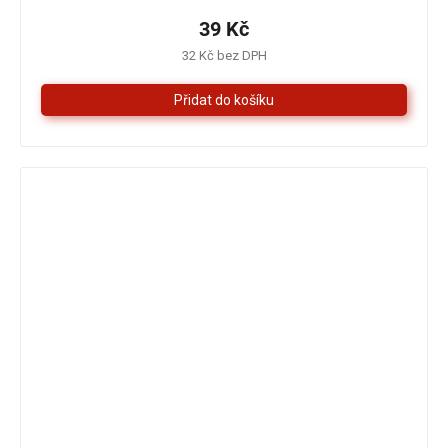
produktu
je
39 Kč
5,0
32 Kč bez DPH
z
5
hvězdiček.