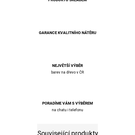
GARANCE KVALITNÍHO NÁTĚRU
NEJVĚTŠÍ VÝBĚR
barev na dřevo v ČR
PORADÍME VÁM S VÝBĚREM
na chatu i telefonu
Související produkty