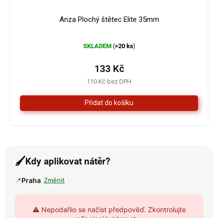
Anza Plochý štětec Elite 35mm
Průměrné
SKLADEM
>20 ks
(
)
hodnocení
produktu
je
133 Kč
5,0
110 Kč bez DPH
z
5
hvězdiček.
🖌️
Kdy aplikovat nátěr?
📍
Praha
Změnit
⚠️ Nepodařilo se načíst předpověď. Zkontrolujte