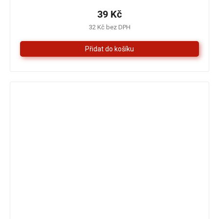
produktu
je
39 Kč
5,0
32 Kč bez DPH
z
5
hvězdiček.