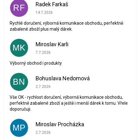
Radek Farkaš
RF
Hodnocení obchodu je 5 z 5 hvězdiček.
14.7.2026
Rychlé doručení, výborná komunikace obchodu, perfektně
zabalené zboží plus malý dárek.
Miroslav Karli
MK
Hodnocení obchodu je 5 z 5 hvězdiček.
7.7.2026
Výborný obchod i produkty
Bohuslava Nedomová
BN
Hodnocení obchodu je 5 z 5 hvězdiček.
2.7.2026
Vše OK - rychlost doručení, výborná komunikace obchodu,
perfektně zabalené zboží a ještě i menší dárek k tomu. Vřele
doporučuji.
Miroslav Procházka
MP
Hodnocení obchodu je 1 z 5 hvězdiček.
2.7.2026