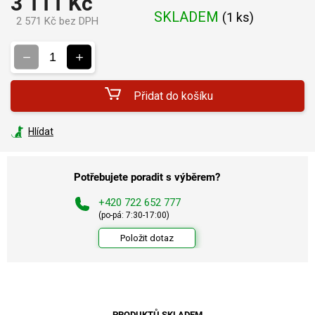
3 111 Kč
SKLADEM
(
1 ks
)
2 571 Kč bez DPH
Měrná
cena:
Přidat do košíku
Hlídat
Potřebujete poradit s výběrem?
+420 722 652 777
(po-pá: 7:30-17:00)
Položit dotaz
PRODUKTŮ SKLADEM