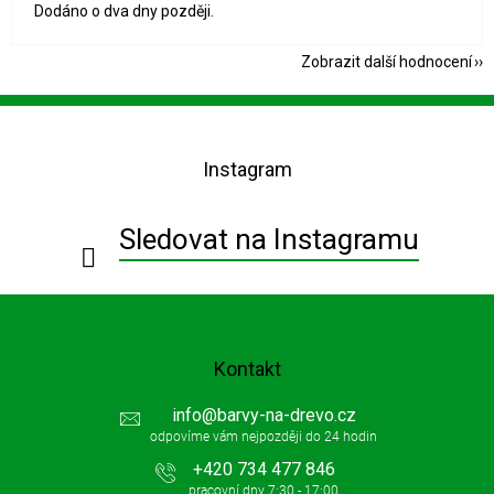
Dodáno o dva dny později.
Zobrazit další hodnocení
Z
á
p
Instagram
a
t
í
Sledovat na Instagramu
Kontakt
info
@
barvy-na-drevo.cz
+420 734 477 846