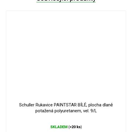
Schuller Rukavice PAINTSTAR BÍLÉ, plocha dlaně
potažená polyuretanem, vel. 9/L
Průměrné
SKLADEM
>20 ks
(
)
hodnocení