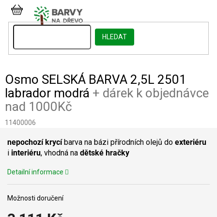
Přejít
na
NÁKUPNÍ
obsah
KOŠÍK
HLEDAT
Osmo SELSKÁ BARVA 2,5L 2501
labrador modrá
+ dárek k objednávce
nad 1000Kč
11400006
nepochozí
krycí
barva na bázi přírodních olejů do
exteriéru
i
interiéru
, vhodná na
dětské
hračky
Detailní informace
Možnosti doručení