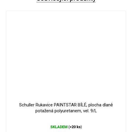
Schuller Rukavice PAINTSTAR BÍLÉ, plocha dlaně
potažená polyuretanem, vel. 9/L
Průměrné
SKLADEM
>20 ks
(
)
hodnocení