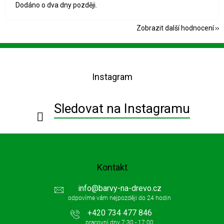
Dodáno o dva dny později.
Zobrazit další hodnocení
Z
á
p
Instagram
a
t
í
Sledovat na Instagramu
Kontakt
info
@
barvy-na-drevo.cz
+420 734 477 846