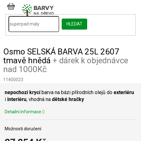
Přejít
na
NÁKUPNÍ
obsah
KOŠÍK
HLEDAT
Osmo SELSKÁ BARVA 25L 2607
tmavě hnědá
+ dárek k objednávce
nad 1000Kč
11400023
nepochozí
krycí
barva na bázi přírodních olejů do
exteriéru
i
interiéru
, vhodná na
dětské
hračky
Detailní informace
Možnosti doručení