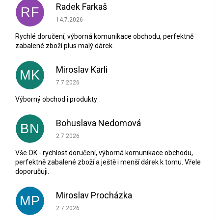
Radek Farkaš
RF
Hodnocení obchodu je 5 z 5 hvězdiček.
14.7.2026
Rychlé doručení, výborná komunikace obchodu, perfektně
zabalené zboží plus malý dárek.
Miroslav Karli
MK
Hodnocení obchodu je 5 z 5 hvězdiček.
7.7.2026
Výborný obchod i produkty
Bohuslava Nedomová
BN
Hodnocení obchodu je 5 z 5 hvězdiček.
2.7.2026
Vše OK - rychlost doručení, výborná komunikace obchodu,
perfektně zabalené zboží a ještě i menší dárek k tomu. Vřele
doporučuji.
Miroslav Procházka
MP
Hodnocení obchodu je 1 z 5 hvězdiček.
2.7.2026