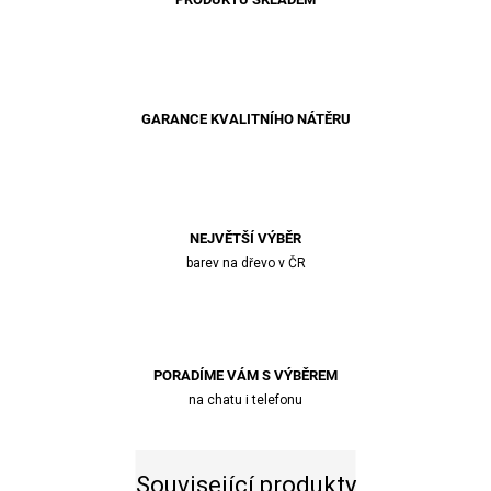
GARANCE KVALITNÍHO NÁTĚRU
NEJVĚTŠÍ VÝBĚR
barev na dřevo v ČR
PORADÍME VÁM S VÝBĚREM
na chatu i telefonu
Související produkty