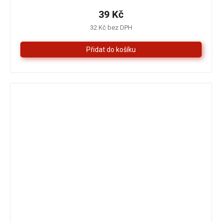
produktu
je
39 Kč
5,0
32 Kč bez DPH
z
5
hvězdiček.