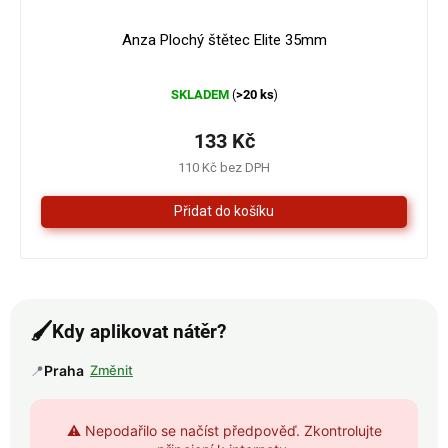
Anza Plochý štětec Elite 35mm
Průměrné
SKLADEM
>20 ks
(
)
hodnocení
produktu
je
133 Kč
5,0
110 Kč bez DPH
z
5
hvězdiček.
🖌️
Kdy aplikovat nátěr?
📍
Praha
Změnit
⚠️ Nepodařilo se načíst předpověď. Zkontrolujte