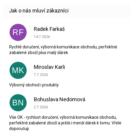
Radek Farkaš
RF
Hodnocení obchodu je 5 z 5 hvězdiček.
14.7.2026
Rychlé doručení, výborná komunikace obchodu, perfektně
zabalené zboží plus malý dárek.
Miroslav Karli
MK
Hodnocení obchodu je 5 z 5 hvězdiček.
7.7.2026
Výborný obchod i produkty
Bohuslava Nedomová
BN
Hodnocení obchodu je 5 z 5 hvězdiček.
2.7.2026
Vše OK - rychlost doručení, výborná komunikace obchodu,
perfektně zabalené zboží a ještě i menší dárek k tomu. Vřele
doporučuji.