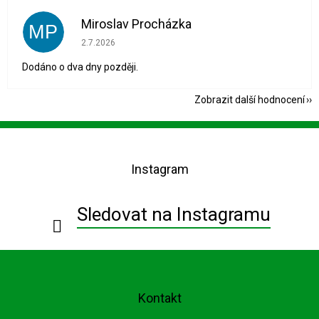
Miroslav Procházka
MP
Hodnocení obchodu je 1 z 5 hvězdiček.
2.7.2026
Dodáno o dva dny později.
Zobrazit další hodnocení
Z
á
p
Instagram
a
t
í
Sledovat na Instagramu
Kontakt