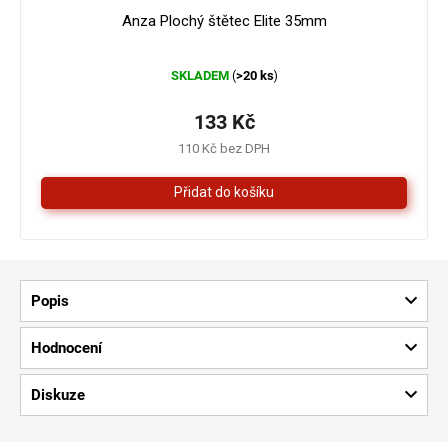
Anza Plochý štětec Elite 35mm
Průměrné
SKLADEM
>20 ks
(
)
hodnocení
produktu
je
133 Kč
5,0
110 Kč bez DPH
z
5
hvězdiček.
Popis
Hodnocení
Diskuze