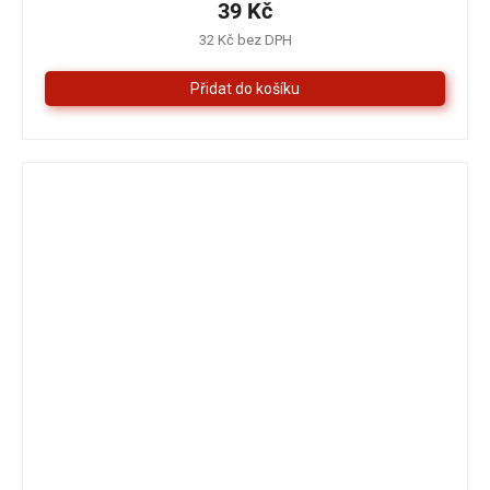
je
39 Kč
5,0
32 Kč bez DPH
z
5
hvězdiček.