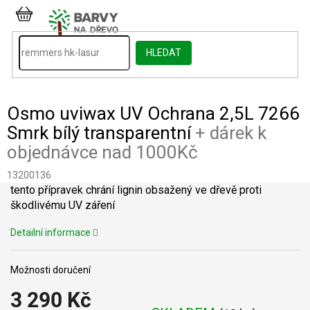
Přejít
na
NÁKUPNÍ
obsah
KOŠÍK
HLEDAT
Osmo uviwax UV Ochrana 2,5L 7266
Smrk bílý transparentní
+ dárek k
objednávce nad 1000Kč
13200136
tento přípravek chrání lignin obsažený ve dřevě proti
škodlivému UV záření
Detailní informace
Možnosti doručení
3 290 Kč