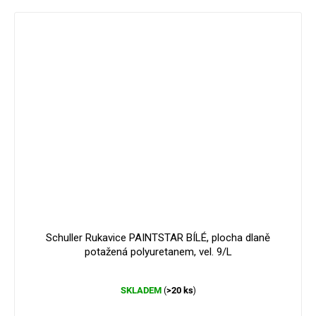
Schuller Rukavice PAINTSTAR BÍLÉ, plocha dlaně
potažená polyuretanem, vel. 9/L
Průměrné
SKLADEM
>20 ks
(
)
hodnocení
produktu