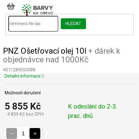
Přejít
na
NÁKUPNÍ
obsah
KOŠÍK
HLEDAT
PNZ Ošetřovací olej 10l
+ dárek k
objednávce nad 1000Kč
4011289050088
Detailní informace
Možnosti doručení
5 855 Kč
K odeslání do 2-3.
4 839 Kč bez DPH
prac. dnů
Měrná
cena: