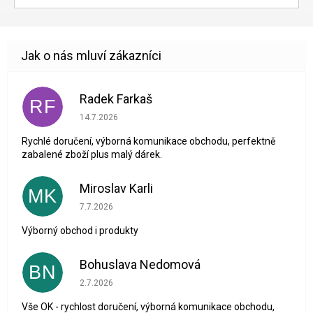
Radek Farkaš
RF
Hodnocení obchodu je 5 z 5 hvězdiček.
14.7.2026
Rychlé doručení, výborná komunikace obchodu, perfektně
zabalené zboží plus malý dárek.
Miroslav Karli
MK
Hodnocení obchodu je 5 z 5 hvězdiček.
7.7.2026
Výborný obchod i produkty
Bohuslava Nedomová
BN
Hodnocení obchodu je 5 z 5 hvězdiček.
2.7.2026
Vše OK - rychlost doručení, výborná komunikace obchodu,