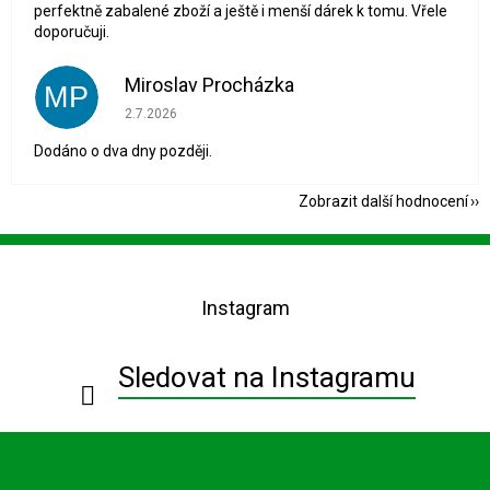
perfektně zabalené zboží a ještě i menší dárek k tomu. Vřele
doporučuji.
Miroslav Procházka
MP
Hodnocení obchodu je 1 z 5 hvězdiček.
2.7.2026
Dodáno o dva dny později.
Zobrazit další hodnocení
Z
á
p
Instagram
a
t
í
Sledovat na Instagramu