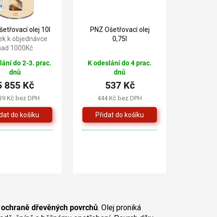
etřovací olej 10l
PNZ Ošetřovací olej
ek k objednávce
0,75l
nad 1000Kč
lání do 2-3. prac.
K odeslání do 4 prac.
dnů
dnů
5 855 Kč
537 Kč
39 Kč bez DPH
444 Kč bez DPH
 a ochraně dřevěných povrchů
. Olej proniká