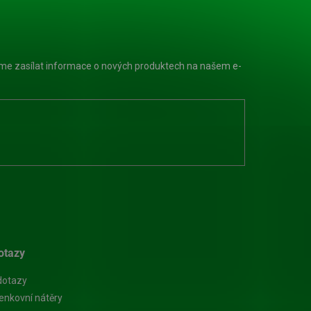
eme zasílat informace o nových produktech na našem e-
otazy
dotazy
enkovní nátěry