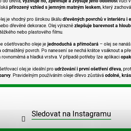
o do dřeva,
vyživuje ho, zpevňuje a zvyšuje jeho odolnost
vůči v
á
d
íská
přirozený vzhled s jemným matným leskem
, který zachová
a
c
lej je vhodný pro širokou škálu
dřevěných povrchů v interiéru i 
í
nebo dřevěné dekorace. Olej výrazně
zlepšuje barevnost a hlou
p
 těžkého nebo plastového filmu.
r
v
e ošetřovacího oleje je
jednoduchá a přímočará
– olej se nanáš
k
a odmaštěný povrch. Po nanesení se nechá krátce vsáknout a př
y
 rovnoměrná a hladká vrstva. V případě potřeby lze aplikaci
opak
v
ý
p
třovací olej je ideální pro
udržování i první ošetření dřeva
, pr
i
 barvy
. Pravidelným používáním oleje dřevo zůstává
odolné, krá
s
u
Sledovat na Instagramu