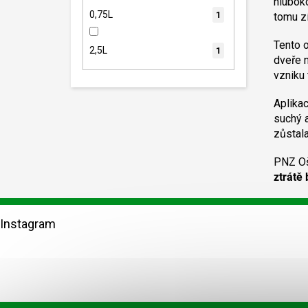
hlubok
0,75L
1
tomu z
Tento o
2,5L
1
dveře 
vzniku
Aplikac
suchý 
zůstala
PNZ Oše
ztrátě
Z
á
Instagram
p
a
t
í