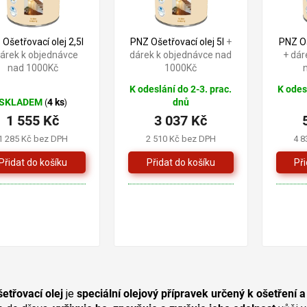
Ošetřovací olej 2,5l
PNZ Ošetřovací olej 5l
+
PNZ Oš
dárek k objednávce
dárek k objednávce nad
+ dár
nad 1000Kč
1000Kč
K odeslání do 2-3. prac.
K odes
SKLADEM
4 ks
dnů
(
)
1 555 Kč
3 037 Kč
1 285 Kč bez DPH
2 510 Kč bez DPH
4 8
O
v
etřovací olej
je
speciální olejový přípravek určený k ošetření
l