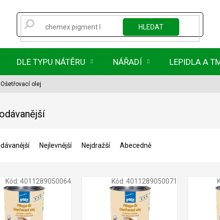
HLEDAT
DLE TYPU NÁTĚRU
NÁŘADÍ
LEPIDLA A T
Ošetřovací olej
odávanější
dávanější
Nejlevnější
Nejdražší
Abecedně
Kód:
4011289050064
Kód:
4011289050071