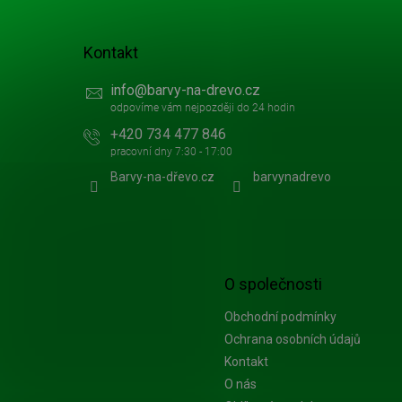
Kontakt
info
@
barvy-na-drevo.cz
+420 734 477 846
Barvy-na-dřevo.cz
barvynadrevo
O společnosti
Obchodní podmínky
Ochrana osobních údajů
Kontakt
O nás