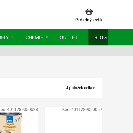
NÁKUPNÍ
KOŠÍK
Prázdný košík
MELY
CHEMIE
OUTLET
BLOG
4
položek celkem
Kód:
4011289050088
Kód:
4011289050057