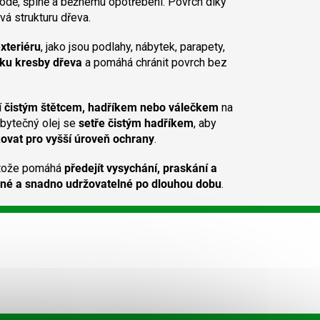
odě, špíně a běžnému opotřebení. Povrch díky
vá strukturu dřeva.
exteriéru
, jako jsou podlahy, nábytek, parapety,
bku kresby dřeva
a pomáhá chránit povrch bez
í
čistým štětcem, hadříkem nebo válečkem
na
ebytečný olej se
setře čistým hadříkem
, aby
ovat pro vyšší úroveň ochrany
.
otože pomáhá
předejít vysychání, praskání a
sné a snadno udržovatelné po dlouhou dobu
.