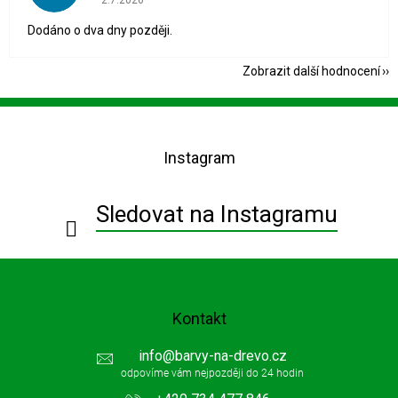
Dodáno o dva dny později.
Zobrazit další hodnocení
Z
á
p
Instagram
a
t
í
Sledovat na Instagramu
Kontakt
info
@
barvy-na-drevo.cz