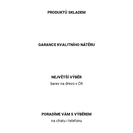
PRODUKTŮ SKLADEM
GARANCE KVALITNÍHO NÁTĚRU
NEJVĚTŠÍ VÝBĚR
barev na dřevo v ČR
PORADÍME VÁM S VÝBĚREM
na chatu i telefonu