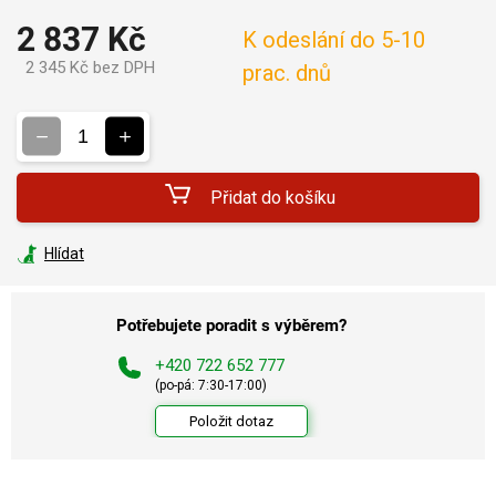
2 837 Kč
K odeslání do 5-10
2 345 Kč bez DPH
prac. dnů
Měrná
cena:
Přidat do košíku
Hlídat
Potřebujete poradit s výběrem?
+420 722 652 777
(po-pá: 7:30-17:00)
Položit dotaz