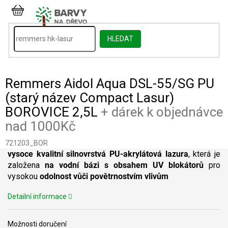
Přejít
na
NÁKUPNÍ
obsah
KOŠÍK
HLEDAT
Remmers Aidol Aqua DSL-55/SG PU
(starý název Compact Lasur)
BOROVICE 2,5L
+ dárek k objednávce
nad 1000Kč
721203_BOR
vysoce kvalitní silnovrstvá PU-akrylátová lazura
, která je
založena
na vodní bázi s obsahem UV blokátorů
pro
vysokou
odolnost vůči povětrnostvím vlivům
Detailní informace
Možnosti doručení