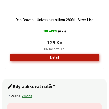
Den Braven - Univerzální silikon 280ML Silver Line
SKLADEM
6 ks
(
)
129 Kč
107 Kč bez DPH
Detail
🖌️
Kdy aplikovat nátěr?
📍
Praha
Změnit