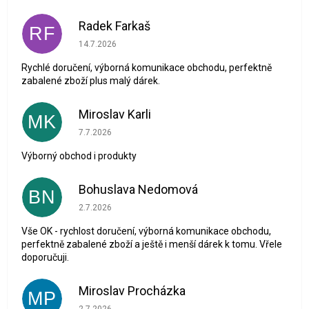
Radek Farkaš
RF
Hodnocení obchodu je 5 z 5 hvězdiček.
14.7.2026
Rychlé doručení, výborná komunikace obchodu, perfektně
zabalené zboží plus malý dárek.
Miroslav Karli
MK
Hodnocení obchodu je 5 z 5 hvězdiček.
7.7.2026
Výborný obchod i produkty
Bohuslava Nedomová
BN
Hodnocení obchodu je 5 z 5 hvězdiček.
2.7.2026
Vše OK - rychlost doručení, výborná komunikace obchodu,
perfektně zabalené zboží a ještě i menší dárek k tomu. Vřele
doporučuji.
Miroslav Procházka
MP
Hodnocení obchodu je 1 z 5 hvězdiček.
2.7.2026