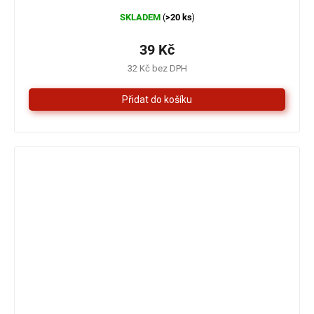
Průměrné
SKLADEM
>20 ks
(
)
hodnocení
produktu
je
39 Kč
5,0
32 Kč bez DPH
z
5
hvězdiček.