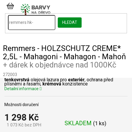
Přejít
na
NÁKUPNÍ
obsah
KOŠÍK
HLEDAT
Remmers - HOLZSCHUTZ CREME*
2,5L - Mahagoni - Mahagon - Mahoň
+ dárek k objednávce nad 1000Kč
272003
tenkovrstvá
olejová lazura pro
exteriér
, ochrana před
plísněmi a řasami,
krémová
konzistence
Detailní informace
Možnosti doručení
1 298 Kč
SKLADEM
(
1 ks
)
1 073 Kč bez DPH
Měrná