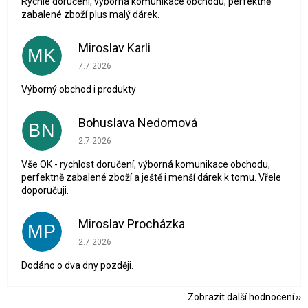
Rychlé doručení, výborná komunikace obchodu, perfektně
zabalené zboží plus malý dárek.
Miroslav Karli
MK
Hodnocení obchodu je 5 z 5 hvězdiček.
7.7.2026
Výborný obchod i produkty
Bohuslava Nedomová
BN
Hodnocení obchodu je 5 z 5 hvězdiček.
2.7.2026
Vše OK - rychlost doručení, výborná komunikace obchodu,
perfektně zabalené zboží a ještě i menší dárek k tomu. Vřele
doporučuji.
Miroslav Procházka
MP
Hodnocení obchodu je 1 z 5 hvězdiček.
2.7.2026
Dodáno o dva dny později.
Zobrazit další hodnocení