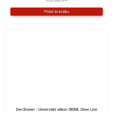
32 Kč bez DPH
z
5
hvězdiček.
Den Braven - Univerzální silikon 280ML Silver Line