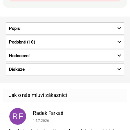
Popis
Podobné (10)
Hodnocení
Diskuze
Radek Farkaš
RF
Hodnocení obchodu je 5 z 5 hvězdiček.
14.7.2026