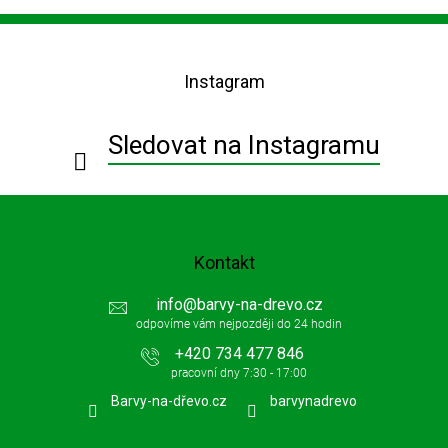
Z
á
p
Instagram
a
t
í
Sledovat na Instagramu
Kontakt
info
@
barvy-na-drevo.cz
+420 734 477 846
Barvy-na-dřevo.cz
barvynadrevo