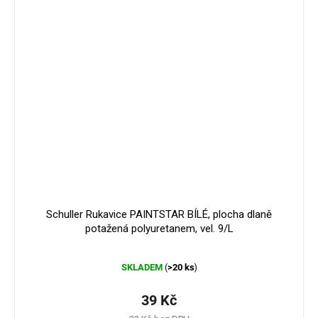
Schuller Rukavice PAINTSTAR BÍLÉ, plocha dlaně
potažená polyuretanem, vel. 9/L
Průměrné
SKLADEM
>20 ks
(
)
hodnocení
produktu
je
39 Kč
5,0