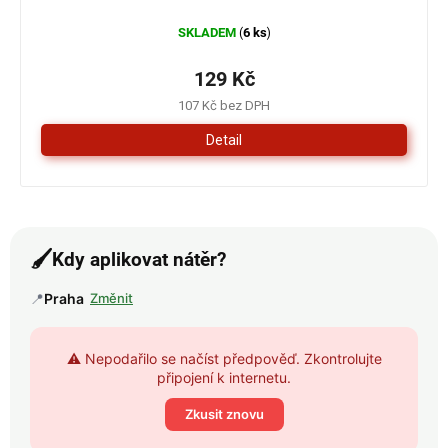
SKLADEM
6 ks
(
)
129 Kč
107 Kč bez DPH
Detail
🖌️
Kdy aplikovat nátěr?
📍
Praha
Změnit
⚠️ Nepodařilo se načíst předpověď. Zkontrolujte
připojení k internetu.
Zkusit znovu