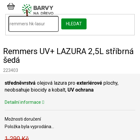
Přejít
na
NÁKUPNÍ
obsah
KOŠÍK
HLEDAT
Remmers UV+ LAZURA 2,5L stříbrná
šedá
223403
středněvrstvá
olejová lazura pro
exteriérové
plochy,
neobsahuje biocidy a kobalt,
UV ochrana
Detailní informace
Možnosti doručení
Položka byla vyprodána…
1 290 Kč