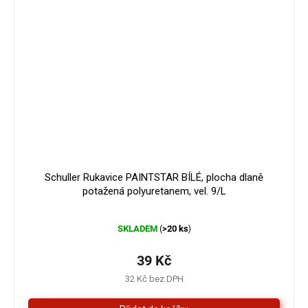
Schuller Rukavice PAINTSTAR BÍLÉ, plocha dlaně
potažená polyuretanem, vel. 9/L
Průměrné
SKLADEM
>20 ks
(
)
hodnocení
produktu
je
39 Kč
5,0
32 Kč bez DPH
z
5