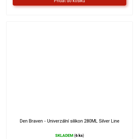
hvězdiček.
Den Braven - Univerzální silikon 280ML Silver Line
SKLADEM
6 ks
(
)