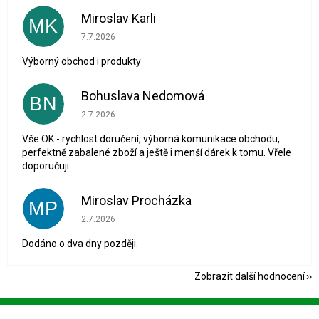
Miroslav Karli
MK
Hodnocení obchodu je 5 z 5 hvězdiček.
7.7.2026
Výborný obchod i produkty
Bohuslava Nedomová
BN
Hodnocení obchodu je 5 z 5 hvězdiček.
2.7.2026
Vše OK - rychlost doručení, výborná komunikace obchodu,
perfektně zabalené zboží a ještě i menší dárek k tomu. Vřele
doporučuji.
Miroslav Procházka
MP
Hodnocení obchodu je 1 z 5 hvězdiček.
2.7.2026
Dodáno o dva dny později.
Zobrazit další hodnocení
Z