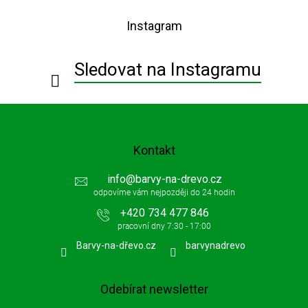
á
p
Instagram
a
t
í
Sledovat na Instagramu
Kontakt
info
@
barvy-na-drevo.cz
+420 734 477 846
Barvy-na-dřevo.cz
barvynadrevo
Odebírat newsletter