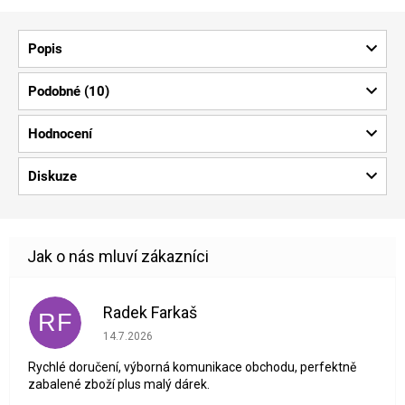
Popis
Podobné (10)
Hodnocení
Diskuze
Radek Farkaš
RF
Hodnocení obchodu je 5 z 5 hvězdiček.
14.7.2026
Rychlé doručení, výborná komunikace obchodu, perfektně
zabalené zboží plus malý dárek.