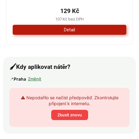
129 Kč
107 Kč bez DPH
Detail
🖌️
Kdy aplikovat nátěr?
📍
Praha
Změnit
⚠️ Nepodařilo se načíst předpověď. Zkontrolujte
připojení k internetu.
Zkusit znovu