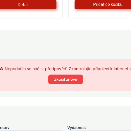
Detail
5
hvězdiček.
⚠️ Nepodařilo se načíst předpověď. Zkontrolujte připojení k internetu
Zkusit znovu
rstev
Vydatnost