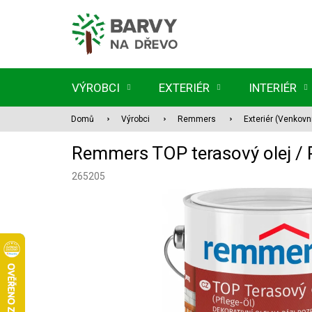
Přejít
na
obsah
VÝROBCI
EXTERIÉR
INTERIÉR
Domů
Výrobci
Remmers
Exteriér (Venkovn
Remmers TOP terasový olej /
265205