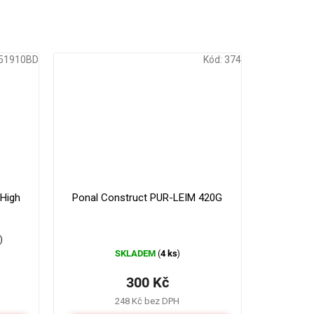
51910BD
Kód:
374
179 Kč
330 Kč
–16 %
–9 %
High
Ponal Construct PUR-LEIM 420G
s
)
SKLADEM
4 ks
(
)
300 Kč
248 Kč bez DPH