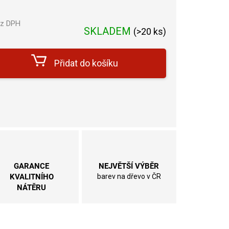
ez DPH
SKLADEM
(
>20 ks
)
Měrná
cena:
Přidat do košíku
GARANCE
NEJVĚTŠÍ VÝBĚR
KVALITNÍHO
barev na dřevo v ČR
NÁTĚRU