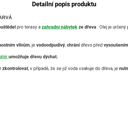
Detailní popis produktu
BARVÁ
ouštědel
pro terasy a
zahradní nábytek
ze dřeva
. Olej je určený
nostním vlivům
, je
vodoodpudivý
,
chrání
dřevo před
vysoušením 
átěr
umožňuje dřevu dýchat.
 zkontrolovat
, v případě, že se již voda vsakuje do dřeva, je
nutn
je dřevu dýchat