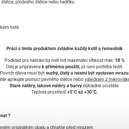
štětce, plošného štětce nebo hadříku.
kém listě.
Práci s tímto produktem zvládne každý kutil a řemeslník
Podklad pro natírání by měl mít maximální vlhkost max.
18 %
Olej je připravena
k přímému použití
, již není potřeba ředit.
Povrch dřeva musí být
suchý, čistý a nesmí být vystaven mrazu
těr aplikujte pomocí pevného štětce nebo
válečkem z mikrovlák
Staré nátěry, lakové nátěry a barvy
důkladně očistěte.
Teplota prostředí
+5°C až +30°C.
vat ?
řeném originálním obalu a chraňte před mrazem.