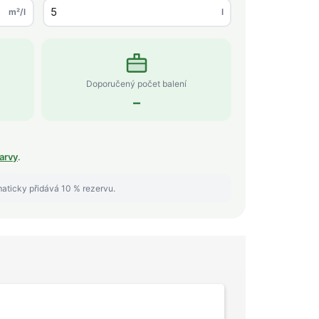
m²/l
l
Doporučený počet balení
–
arvy
.
maticky přidává 10 % rezervu.