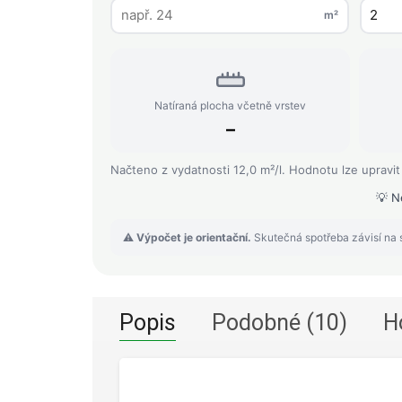
m²
Natíraná plocha včetně vrstev
–
Načteno z vydatnosti 12,0 m²/l. Hodnotu lze upravit
💡 N
⚠️
Výpočet je orientační.
Skutečná spotřeba závisí na s
Popis
Podobné (10)
H