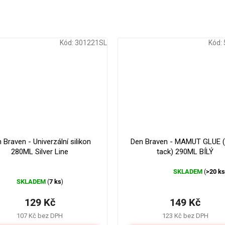
Kód:
301221SL
Kód:
 Braven - Univerzální silikon
Den Braven - MAMUT GLUE (
280ML Silver Line
tack) 290ML BÍLÝ
SKLADEM
>20 k
(
Průměrné
SKLADEM
7 ks
(
)
hodnocení
produktu
129 Kč
149 Kč
je
4,3
107 Kč bez DPH
123 Kč bez DPH
z