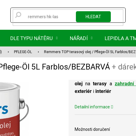
HLEDAT
DLE TYPU NÁTĚRU
NÁŘADÍ
LEPIDLA A T
í)
PFLEGE-ÖL
Remmers TOP terasový olej / Pflege-Öl 5L Farblos/B
 Pflege-Öl 5L Farblos/BEZBARVÁ
+ dáre
olej
na
terasy
a
zahradní
exteriér
i
interiér
Detailní informace
Možnosti doručení