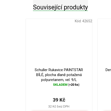
Související produkty
Kód:
42652
Schuller Rukavice PAINTSTAR
Den
BÍLÉ, plocha dlaně potažená
polyuretanem, vel. 9/L
SKLADEM
>20 ks
(
)
Průměrné
hodnocení
produktu
39 Kč
je
5,0
32 Kč bez DPH
z