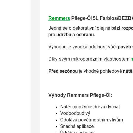
Remmers
Pflege-Öl 5L Farblos/BEZ
Jedná se o dekorativní olej na
bázi rozp
pro
údržbu a ochranu.
Výhodou je vysoká odolnost vůči
povětr
Díky svým mikroporézním vlastnostem
n
Před sezónou
je vhodné pohledově
nátěr
Výhody Remmers Pflege-Öl:
Nátěr umožňu
Vodoodpudivý
Odolává povětrnostním vlivům
Snadná aplikace
Údržba i ochrana