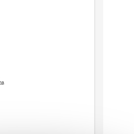
.
na
.