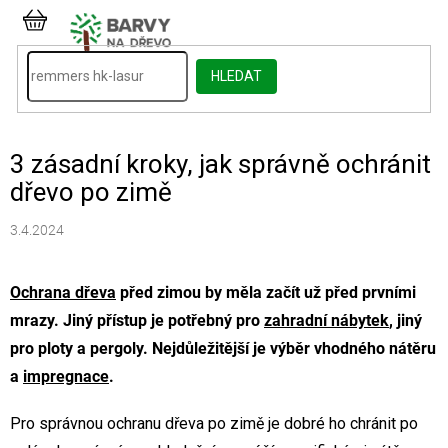
Přejít
na
NÁKUPNÍ
obsah
KOŠÍK
HLEDAT
3 zásadní kroky, jak správně ochránit
dřevo po zimě
3.4.2024
Ochrana dřeva
před zimou by měla začít už před prvními
mrazy. Jiný přístup je potřebný pro
zahradní nábytek
, jiný
pro ploty a pergoly. Nejdůležitější je výběr vhodného nátěru
a
impregnace
.
Pro správnou ochranu dřeva po zimě je dobré ho chránit po