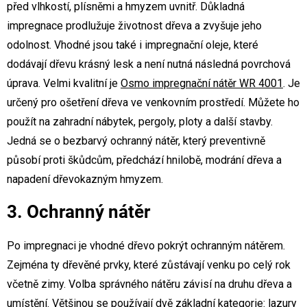
před vlhkostí, plísněmi a hmyzem uvnitř. Důkladná
impregnace prodlužuje životnost dřeva a zvyšuje jeho
odolnost. Vhodné jsou také i impregnační oleje, které
dodávají dřevu krásný lesk a není nutná následná povrchová
úprava. Velmi kvalitní je
Osmo impregnační nátěr WR 4001
. Je
určený pro ošetření dřeva ve venkovním prostředí. Můžete ho
použít na zahradní nábytek, pergoly, ploty a další stavby.
Jedná se o bezbarvý ochranný nátěr, který preventivně
působí proti škůdcům, předchází hnilobě, modrání dřeva a
napadení dřevokazným hmyzem.
3. Ochranný nátěr
Po impregnaci je vhodné dřevo pokrýt ochranným nátěrem.
Zejména ty dřevěné prvky, které zůstávají venku po celý rok
včetně zimy. Volba správného nátěru závisí na druhu dřeva a
umístění. Většinou se používají dvě základní kategorie:
lazury