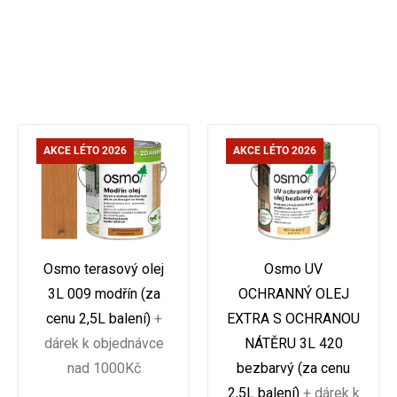
AKCE LÉTO 2026
AKCE LÉTO 2026
Osmo terasový olej
Osmo UV
3L 009 modřín (za
OCHRANNÝ OLEJ
cenu 2,5L balení)
+
EXTRA S OCHRANOU
dárek k objednávce
NÁTĚRU 3L 420
nad 1000Kč
bezbarvý (za cenu
2,5L balení)
+ dárek k