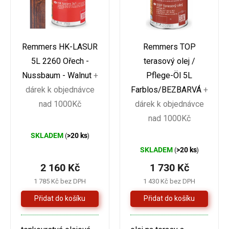
LIST
Remmers HK-LASUR
Remmers TOP
5L 2260 Ořech -
terasový olej /
Nussbaum - Walnut
+
Pflege-Öl 5L
dárek k objednávce
Farblos/BEZBARVÁ
+
nad 1000Kč
dárek k objednávce
nad 1000Kč
Průměrné
SKLADEM
>20 ks
(
)
hodnocení
Průměrné
SKLADEM
>20 ks
(
)
produktu
hodnocení
2 160 Kč
1 730 Kč
je
produktu
1 785 Kč bez DPH
1 430 Kč bez DPH
5,0
je
z
4,2
5
z
hvězdiček.
5