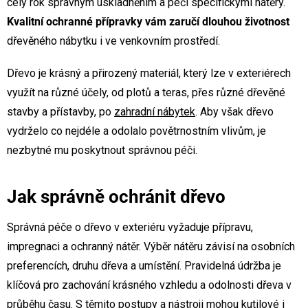
celý rok správným uskladněním a péčí specifickými nátěry.
Kvalitní ochranné přípravky vám zaručí dlouhou životnost
dřevěného nábytku i ve venkovním prostředí.
Dřevo je krásný a přirozený materiál, který lze v exteriérech
využít na různé účely, od plotů a teras, přes různé dřevěné
stavby a přístavby, po
zahradní nábytek
. Aby však dřevo
vydrželo co nejdéle a odolalo povětrnostním vlivům, je
nezbytné mu poskytnout správnou péči.
Jak správně ochránit dřevo
Správná péče o dřevo v exteriéru vyžaduje přípravu,
impregnaci a ochranný nátěr.
Výběr nátěru závisí na osobních
preferencích, druhu dřeva a umístění. Pravidelná údržba je
klíčová pro zachování krásného vzhledu a odolnosti dřeva v
průběhu času. S těmito postupy a nástroji mohou kutilové i