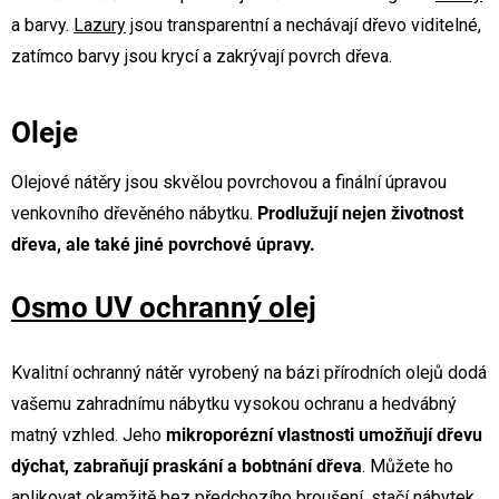
a barvy.
Lazury
jsou transparentní a nechávají dřevo viditelné,
zatímco barvy jsou krycí a zakrývají povrch dřeva.
Oleje
Olejové nátěry jsou skvělou povrchovou a finální úpravou
venkovního dřevěného nábytku.
Prodlužují nejen životnost
dřeva, ale také jiné povrchové úpravy.
Osmo UV ochranný olej
Kvalitní ochranný nátěr vyrobený na bázi přírodních olejů dodá
vašemu zahradnímu nábytku vysokou ochranu a hedvábný
matný vzhled. Jeho
mikroporézní vlastnosti umožňují dřevu
dýchat, zabraňují praskání a bobtnání dřeva
. Můžete ho
aplikovat okamžitě bez předchozího
broušení
, stačí nábytek