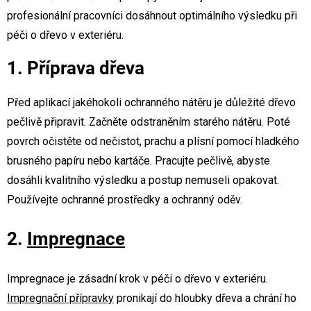
profesionální pracovníci dosáhnout optimálního výsledku při
péči o dřevo v exteriéru.
1. Příprava dřeva
Před aplikací jakéhokoli ochranného nátěru je důležité dřevo
pečlivě připravit. Začněte odstraněním starého nátěru. Poté
povrch očistěte od nečistot, prachu a plísní pomocí hladkého
brusného papíru nebo kartáče. Pracujte pečlivě, abyste
dosáhli kvalitního výsledku a postup nemuseli opakovat.
Používejte ochranné prostředky a ochranný oděv.
2.
Impregnace
Impregnace
je zásadní krok v péči o dřevo v exteriéru.
Impregnační přípravky
pronikají do hloubky dřeva a chrání ho