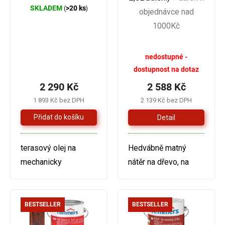
SKLADEM
>20 ks
(
)
objednávce nad
1000Kč
Průměrné
nedostupné -
hodnocení
dostupnost na dotaz
produktu
2 290 Kč
2 588 Kč
je
1 893 Kč bez DPH
2 139 Kč bez DPH
5,0
Detail
z
5
terasový olej na
Hedvábně matný
hvězdiček.
mechanicky
nátěr na dřevo, na
zatěžované plochy v
bázi přírodních olejů
exteriéru i interéru,
s UV ochranou.
vhodný na dětské
BESTSELLER
BESTSELLER
hračky TECHNICKÝ