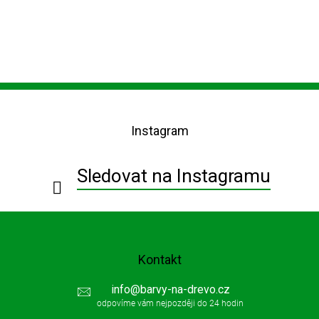
Z
á
p
Instagram
a
t
í
Sledovat na Instagramu
Kontakt
info
@
barvy-na-drevo.cz