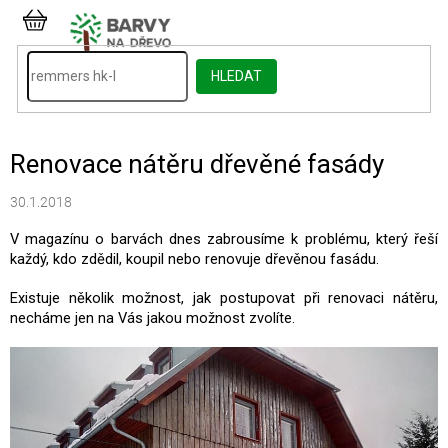
Přejít
na
NÁKUPNÍ
obsah
KOŠÍK
HLEDAT
Renovace nátěru dřevěné fasády
30.1.2018
V magazínu o barvách dnes zabrousíme k problému, který řeší
každý, kdo zdědil, koupil nebo renovuje dřevěnou fasádu.
Existuje několik možnost, jak postupovat při renovaci nátěru,
necháme jen na Vás jakou možnost zvolíte.