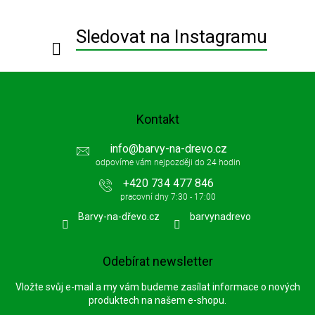
t
í
Sledovat na Instagramu
Kontakt
info
@
barvy-na-drevo.cz
+420 734 477 846
Barvy-na-dřevo.cz
barvynadrevo
Odebírat newsletter
Vložte svůj e-mail a my vám budeme zasílat informace o nových
produktech na našem e-shopu.