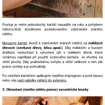
Postup je velmi jednoduchý, kartáč nasadíte na ruku a pohybem
nahoru/dolů dosáhnete požadovaného odstranění starého
nátěru.
Mosazný kartáč
slouží k odstranění starých nátěrů na
měkkých
dřevech (smrkové dřevo, bříza apod.)
. Díky měkkčím a hustým
drátkům nedochází k vytvoření rýh v měkkém dřevě, které
vzniknou například při použití ocelového kartáče. Je vhodný na
větší plochy. Díky praktickému úchytu a větší velikosti s ním jde
práce rychleji a je pohodlněji.
Po ošetření kartáčem aplikujete nejdříve impregnaci a poté lasuru
nebo olej
naší nabídky nátěrů do exteriéru.
3. Obroušení starého nátěru pomocí excentrické brusky