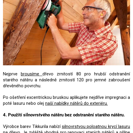
Nejprve
brousíme
dřevo zrnitostí 80 pro hrubší odstranění
starého nátěru a následně zrnitostí 120 pro jemné zabroušení
dřevěného povrchu.
Po ošetření excentrickou bruskou aplikujete nejdříve impregnaci a
poté lasuru nebo olej
naší nabídky nátěrů do exteriéru.
4. Použití silnovrstvého nátěru bez odstranění starého nátěru.
Výrobce barev Tikkurila nabízí
silnovrstvou poloatnou krycí lasuru
na dřevo
. Je zvláště vhodná pro renovaci starých nátěrů a přilne