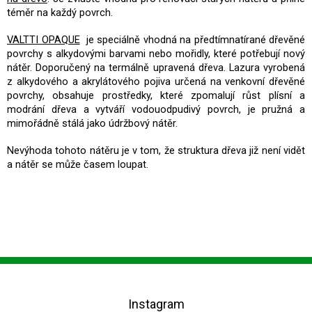
téměr na každý povrch.
VALTTI OPAQUE
je speciálně vhodná na předtímnatírané dřevěné
povrchy s alkydovými barvami nebo mořidly, které potřebují nový
nátěr. Doporučený na termálně upravená dřeva. Lazura vyrobená
z alkydového a akrylátového pojiva určená na venkovní dřevěné
povrchy, obsahuje prostředky, které zpomalují růst plísní a
modrání dřeva a vytváří vodouodpudivý povrch, je pružná a
mimořádně stálá jako údržbový nátěr.
Nevýhoda tohoto nátěru je v tom, že struktura dřeva již není vidět
a nátěr se může časem loupat.
Z
á
p
Instagram
a