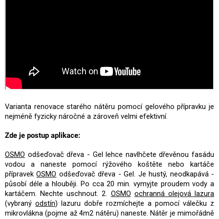
Varianta renovace starého nátěru pomocí gelového přípravku je
nejméně fyzicky náročné a zároveň velmi efektivní.
Zde je postup aplikace:
OSMO
odšeďovač dřeva - Gel lehce navlhčete dřevěnou fasádu
vodou a naneste pomocí rýžového koštěte nebo kartáče
přípravek
OSMO
odšeďovač dřeva - Gel. Je hustý, neodkapává -
působí déle a hlouběji. Po cca 20 min. vymyjte proudem vody a
kartáčem. Nechte uschnout. 2.
OSMO
ochranná olejová lazura
(vybraný
odstín
) lazuru dobře rozmíchejte a pomocí válečku z
mikrovlákna (pojme až 4m2 nátěru) naneste. Nátěr je mimořádně