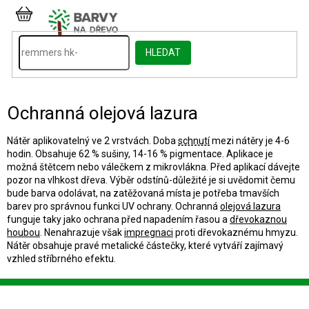
Přejít
na
NÁKUPNÍ
obsah
KOŠÍK
HLEDAT
Ochranná olejová lazura
Nátěr aplikovatelný ve 2 vrstvách. Doba
schnutí
mezi nátěry je 4-6
hodin. Obsahuje 62 % sušiny, 14-16 % pigmentace. Aplikace je
možná štětcem nebo válečkem z mikrovlákna. Před aplikací dávejte
pozor na vlhkost dřeva. Výběr odstínů-důležité je si uvědomit čemu
bude barva odolávat, na zatěžovaná místa je potřeba tmavších
barev pro správnou funkci UV ochrany. Ochranná
olejová lazura
funguje taky jako ochrana před napadením řasou a
dřevokaznou
houbou
. Nenahrazuje však
impregnaci
proti dřevokaznému hmyzu.
Nátěr obsahuje pravé metalické částečky, které vytváří zajímavý
vzhled stříbrného efektu.
Z
á