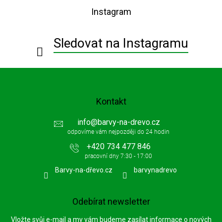
p
Instagram
a
t
í
Sledovat na Instagramu
Kontakt
info
@
barvy-na-drevo.cz
+420 734 477 846
Barvy-na-dřevo.cz
barvynadrevo
Odebírat newsletter
Vložte svůj e-mail a my vám budeme zasílat informace o nových