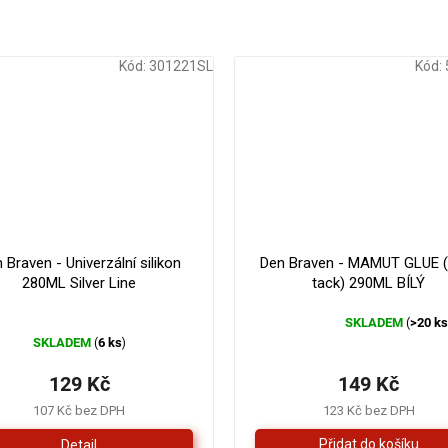
Kód:
301221SL
Kód:
 Braven - Univerzální silikon
Den Braven - MAMUT GLUE (
280ML Silver Line
tack) 290ML BÍLÝ
SKLADEM
>20 k
(
Průměrné
SKLADEM
6 ks
(
)
hodnocení
produktu
129 Kč
149 Kč
je
4,3
107 Kč bez DPH
123 Kč bez DPH
z
Detail
5