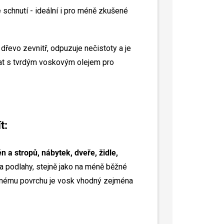
 schnutí - ideální i pro méně zkušené
 dřevo zevnitř, odpuzuje nečistoty a je
at s tvrdým voskovým olejem pro
t:
ěn a stropů, nábytek, dveře, židle,
 na podlahy, stejně jako na méně běžné
yšnému povrchu je vosk vhodný zejména