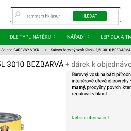
HLEDAT
DLE TYPU NÁTĚRU
NÁŘADÍ
LEPIDLA A T
Saicos BAREVNÝ VOSK
Saicos barevný vosk Klasik 2,5L 3010 BEZBARV
2,5L 3010 BEZBARVÁ
+ dárek k objednáv
Barevný vosk na bázi přírodn
interiérové dřevěné povrchy –
matný
, prodyšný povrch, kte
regulovat vlhkost.
Detailní informace