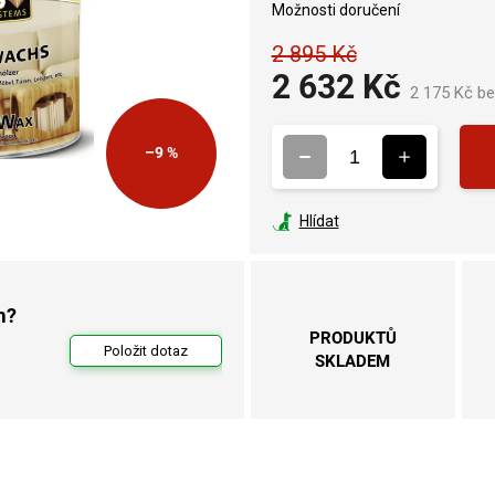
Možnosti doručení
2 895 Kč
2 632 Kč
2 175 Kč b
–9 %
Hlídat
m?
PRODUKTŮ
Položit dotaz
SKLADEM