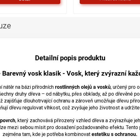
hvězdiček.
uze
Detailní popis produktu
-
Barevný vosk klasik - Vosk, který zvýrazní kaž
í nátěr na bázi přírodních
rostlinných olejů a vosků
, určený pro 
o všechny druhy dřeva – od nábytku, přes obklady, až po dřevěné p
čímž zajišťuje dlouhotrvající ochranu a zároveň umožňuje dřevu při
ují dřevu regulovat vlhkost, což zvyšuje jeho životnost a udržite
povrch
, který zachovává přirozený vzhled dřeva a zvýrazňuje jeh
 lze mezi sebou mísit pro dosažení požadovaného efektu. Tento pro
zejména tam, kde je potřeba kombinovat
estetiku s ochranou.