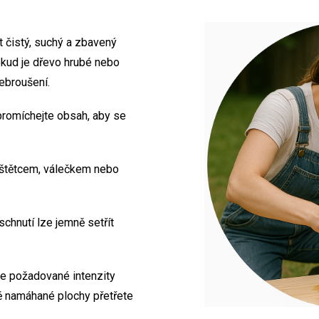
 čistý, suchý a zbavený
Pokud je dřevo hrubé nebo
ebroušení.
promíchejte obsah, aby se
 štětcem, válečkem nebo
chnutí lze jemně setřít
e požadované intenzity
ně namáhané plochy přetřete