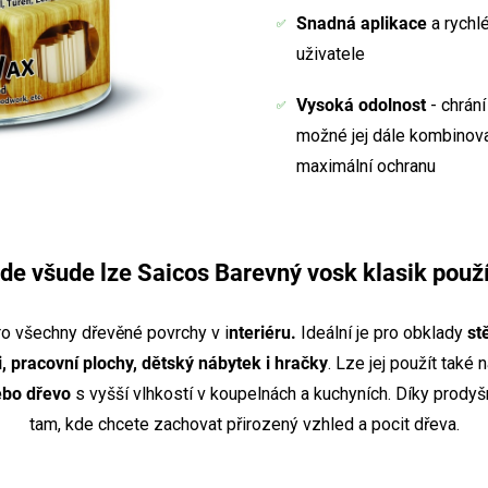
Snadná aplikace
a rychlé
uživatele
Vysoká odolnost
- chrání
možné jej dále kombinov
maximální ochranu
de všude lze Saicos Barevný vosk klasik použí
o všechny dřevěné povrchy v i
nteriéru.
Ideální je pro obklady
st
 pracovní plochy, dětský nábytek i hračky
. Lze jej použít také
ebo dřevo
s vyšší vlhkostí v koupelnách a kuchyních. Díky prod
tam, kde chcete zachovat přirozený vzhled a pocit dřeva.