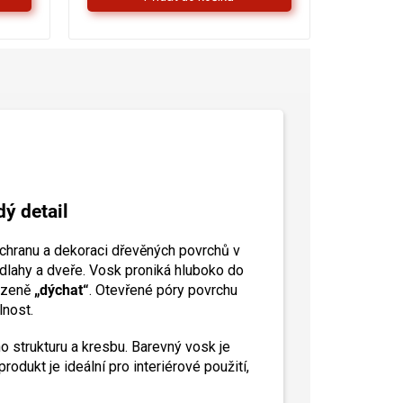
dý detail
ochranu a dekoraci dřevěných povrchů v
odlahy a dveře. Vosk proniká hluboko do
rozeně
„dýchat“
. Otevřené póry povrchu
lnost.
o strukturu a kresbu. Barevný vosk je
dukt je ideální pro interiérové použití,