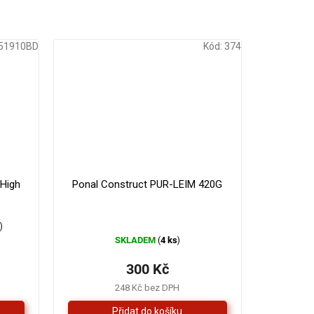
51910BD
Kód:
374
179 Kč
330 Kč
–16 %
–9 %
High
Ponal Construct PUR-LEIM 420G
s
)
SKLADEM
4 ks
(
)
300 Kč
248 Kč bez DPH