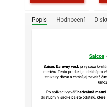
hvězdiček.
Popis
Hodnocení
Disk
Saicos
Saicos Barevný vosk
je vysoce kvalitn
interiéru. Tento produkt je ideální pr
struktury dřeva a chrání jej zevnitř, 
umožň
Po aplikaci vytváří
hedvábně matný 
dostupný v široké paletě odstínů, které