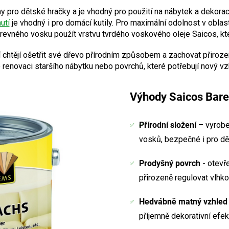
my pro dětské hračky a je vhodný pro použití na nábytek a dekora
utí
je vhodný i pro domácí kutily. Pro maximální odolnost v obla
evného vosku použít vrstvu tvrdého voskového oleje Saicos, kter
ří chtějí ošetřit své dřevo přírodním způsobem a zachovat přiroz
o renovaci staršího nábytku nebo povrchů, které potřebují nový vz
Výhody Saicos Bare
Přírodní složení
– vyroben
vosků, bezpečné i pro dě
Prodyšný povrch
- otevř
přirozeně regulovat vlhko
Hedvábně matný vzhled
příjemně dekorativní efek