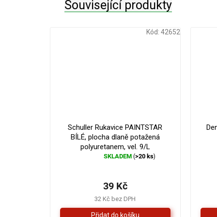
Související produkty
Kód:
42652
Schuller Rukavice PAINTSTAR
Den
BÍLÉ, plocha dlaně potažená
polyuretanem, vel. 9/L
SKLADEM
>20 ks
(
)
Průměrné
hodnocení
produktu
39 Kč
je
5,0
32 Kč bez DPH
z
5