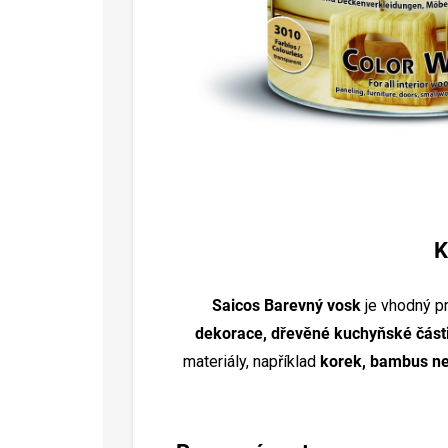
K
Saicos Barevný vosk
je vhodný pr
dekorace, dřevěné kuchyňské části,
materiály, například
korek, bambus n