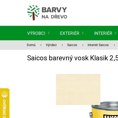
Přejít
na
obsah
VÝROBCI
EXTERIÉR
INTERIÉR
Domů
Výrobci
Saicos
Interiér Saicos
Saicos barevný vosk Klasik 