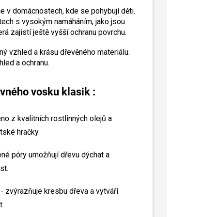
ce v domácnostech, kde se pohybují děti.
stech s vysokým namáháním, jako jsou
á zajistí ještě vyšší ochranu povrchu.
ený vzhled a krásu dřevěného materiálu.
hled a ochranu.
vného vosku klasik :
o z kvalitních rostlinných olejů a
tské hračky.
ené póry umožňují dřevu dýchat a
st.
- zvýrazňuje kresbu dřeva a vytváří
t.