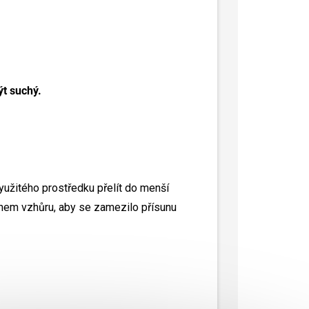
ýt suchý.
užitého prostředku přelít do menší
dnem vzhůru, aby se zamezilo přísunu