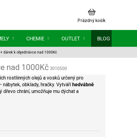
NÁKUPNÍ
KOŠÍK
Prázdný košík
MELY
CHEMIE
OUTLET
BLOG
Á
+ dárek k objednávce nad 1000Kč
ce nad 1000Kč
3010500
ích rostlinných olejů a vosků určený pro
 nábytek, obklady, hračky. Vytváří
hedvábně
rý dřevo chrání, umožňuje mu dýchat a