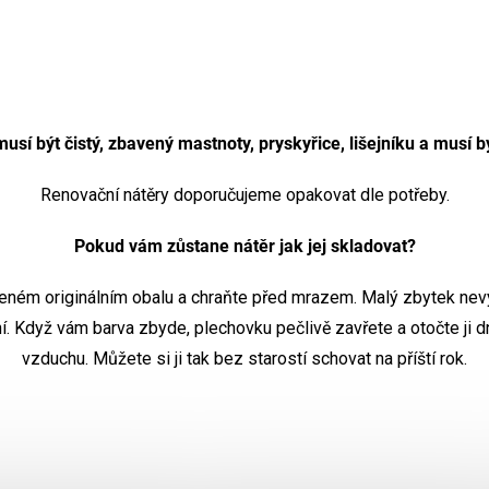
usí být čistý, zbavený mastnoty, pryskyřice, lišejníku a musí b
Renovační nátěry doporučujeme opakovat dle potřeby.
Pokud vám zůstane nátěr jak jej skladovat?
řeném originálním obalu a chraňte před mrazem. Malý zbytek nevy
í. Když vám barva zbyde, plechovku pečlivě zavřete a otočte ji 
vzduchu. Můžete si ji tak bez starostí schovat na příští rok.