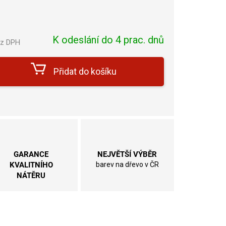
K odeslání do 4 prac. dnů
ez DPH
Měrná
cena:
Přidat do košíku
GARANCE
NEJVĚTŠÍ VÝBĚR
KVALITNÍHO
barev na dřevo v ČR
NÁTĚRU