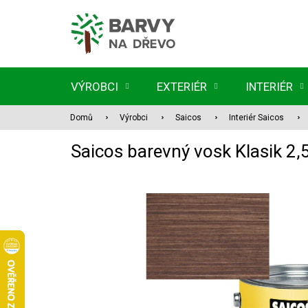
Přejít
na
obsah
VÝROBCI
EXTERIÉR
INTERIÉR
Domů
Výrobci
Saicos
Interiér Saicos
Saicos barevný vosk Klasik 