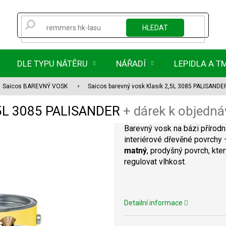
HLEDAT
DLE TYPU NÁTĚRU
NÁŘADÍ
LEPIDLA A T
Saicos BAREVNÝ VOSK
Saicos barevný vosk Klasik 2,5L 3085 PALISAND
2,5L 3085 PALISANDER
+ dárek k objedn
Barevný vosk na bázi přírodn
interiérové dřevěné povrchy –
matný
, prodyšný povrch, kte
regulovat vlhkost.
Detailní informace