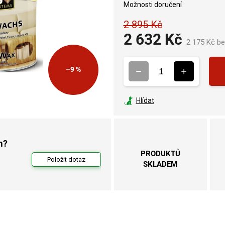
Možnosti doručení
2 895 Kč
2 632 Kč
2 175 Kč b
–9 %
Hlídat
m?
PRODUKTŮ
Položit dotaz
SKLADEM