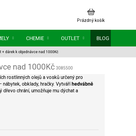
NÁKUPNÍ
KOŠÍK
Prázdný košík
MELY
CHEMIE
OUTLET
BLOG
ER
+ dárek k objednávce nad 1000Kč
ávce nad 1000Kč
3085500
ích rostlinných olejů a vosků určený pro
 nábytek, obklady, hračky. Vytváří
hedvábně
rý dřevo chrání, umožňuje mu dýchat a