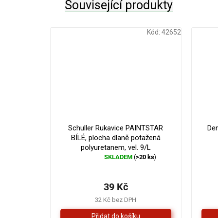
Související produkty
Kód:
42652
Schuller Rukavice PAINTSTAR
Den
BÍLÉ, plocha dlaně potažená
polyuretanem, vel. 9/L
SKLADEM
>20 ks
(
)
Průměrné
hodnocení
produktu
39 Kč
je
5,0
32 Kč bez DPH
z
5