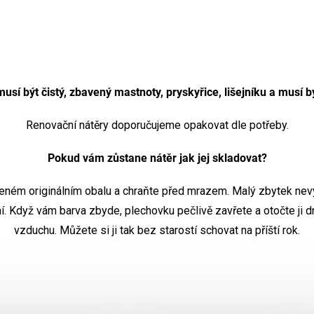
usí být čistý, zbavený mastnoty, pryskyřice, lišejníku a musí b
Renovační nátěry doporučujeme opakovat dle potřeby.
Pokud vám zůstane nátěr jak jej skladovat?
řeném originálním obalu a chraňte před mrazem. Malý zbytek nevy
í. Když vám barva zbyde, plechovku pečlivě zavřete a otočte ji 
vzduchu. Můžete si ji tak bez starostí schovat na příští rok.