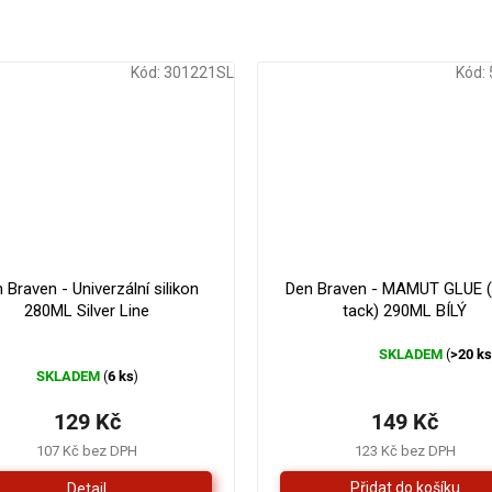
Kód:
301221SL
Kód:
 Braven - Univerzální silikon
Den Braven - MAMUT GLUE (
280ML Silver Line
tack) 290ML BÍLÝ
SKLADEM
>20 k
(
Průměrné
SKLADEM
6 ks
(
)
hodnocení
produktu
129 Kč
149 Kč
je
4,3
107 Kč bez DPH
123 Kč bez DPH
z
Detail
5