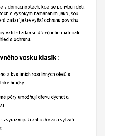
ce v domácnostech, kde se pohybují děti.
stech s vysokým namáháním, jako jsou
á zajistí ještě vyšší ochranu povrchu.
ený vzhled a krásu dřevěného materiálu.
hled a ochranu.
vného vosku klasik :
o z kvalitních rostlinných olejů a
tské hračky.
ené póry umožňují dřevu dýchat a
st.
- zvýrazňuje kresbu dřeva a vytváří
t.