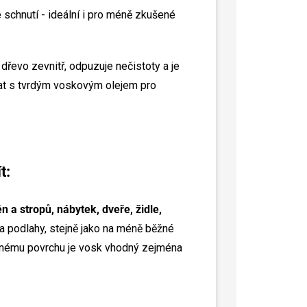
 schnutí - ideální i pro méně zkušené
 dřevo zevnitř, odpuzuje nečistoty a je
at s tvrdým voskovým olejem pro
t:
ěn a stropů, nábytek, dveře, židle,
 na podlahy, stejně jako na méně běžné
yšnému povrchu je vosk vhodný zejména