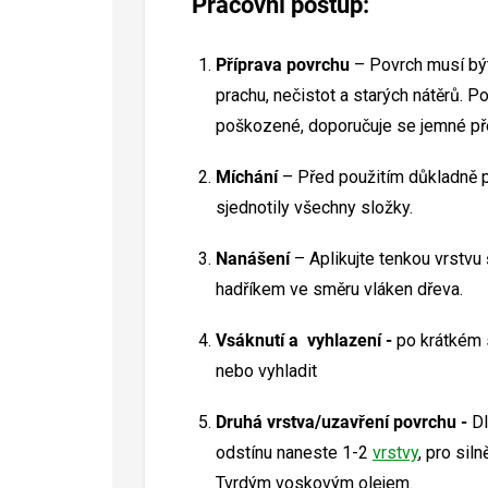
Pracovní postup:
Příprava povrchu
– Povrch musí být
prachu, nečistot a starých nátěrů. 
poškozené, doporučuje se jemné př
Míchání
– Před použitím důkladně 
sjednotily všechny složky.
Nanášení
– Aplikujte tenkou vrstvu
hadříkem ve směru vláken dřeva.
Vsáknutí a vyhlazení -
po krátkém s
nebo vyhladit
Druhá vrstva/uzavření povrchu -
Dl
odstínu naneste 1-2
vrstvy
, pro sil
Tvrdým voskovým olejem.