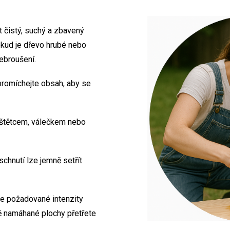
 čistý, suchý a zbavený
Pokud je dřevo hrubé nebo
ebroušení.
promíchejte obsah, aby se
 štětcem, válečkem nebo
chnutí lze jemně setřít
e požadované intenzity
ně namáhané plochy přetřete