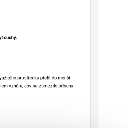
ýt suchý.
užitého prostředku přelít do menší
dnem vzhůru, aby se zamezilo přísunu