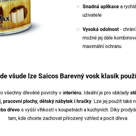
Snadná aplikace
a rychlé
uživatele
Vysoká odolnost
- chrání
možné jej dále kombinov
maximální ochranu
de všude lze Saicos Barevný vosk klasik použí
o všechny dřevěné povrchy v i
nteriéru.
Ideální je pro obklady
st
 pracovní plochy, dětský nábytek i hračky
. Lze jej použít také
ebo dřevo
s vyšší vlhkostí v koupelnách a kuchyních. Díky prod
tam, kde chcete zachovat přirozený vzhled a pocit dřeva.