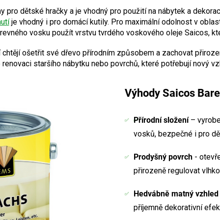
my pro dětské hračky a je vhodný pro použití na nábytek a dekora
utí
je vhodný i pro domácí kutily. Pro maximální odolnost v obla
evného vosku použít vrstvu tvrdého voskového oleje Saicos, kter
ří chtějí ošetřit své dřevo přírodním způsobem a zachovat přiroz
o renovaci staršího nábytku nebo povrchů, které potřebují nový vz
Výhody Saicos Bare
Přírodní složení
– vyroben
vosků, bezpečné i pro dě
Prodyšný povrch
- otevř
přirozeně regulovat vlhko
Hedvábně matný vzhled
příjemně dekorativní efek