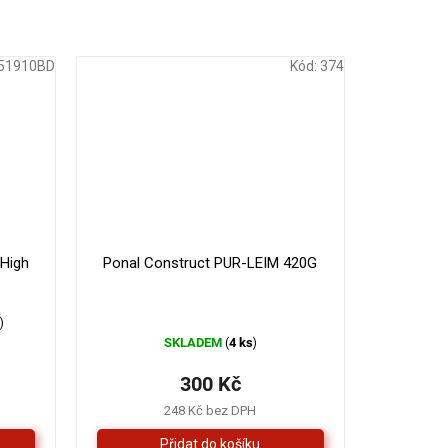
51910BD
Kód:
374
179 Kč
330 Kč
–16 %
–9 %
High
Ponal Construct PUR-LEIM 420G
s
)
SKLADEM
4 ks
(
)
300 Kč
248 Kč bez DPH