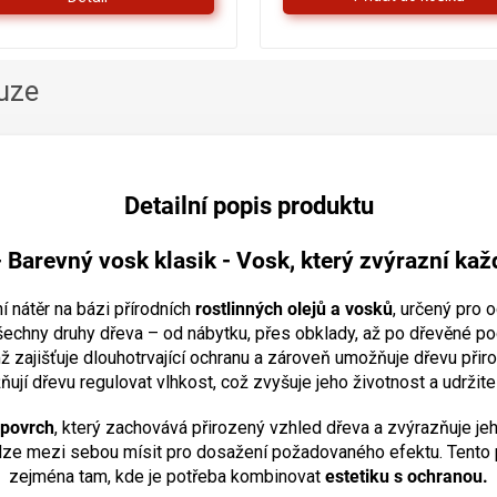
hvězdiček.
uze
Detailní popis produktu
-
Barevný vosk klasik - Vosk, který zvýrazní kaž
í nátěr na bázi přírodních
rostlinných olejů a vosků
, určený pro 
o všechny druhy dřeva – od nábytku, přes obklady, až po dřevěné p
čímž zajišťuje dlouhotrvající ochranu a zároveň umožňuje dřevu při
ují dřevu regulovat vlhkost, což zvyšuje jeho životnost a udržite
povrch
, který zachovává přirozený vzhled dřeva a zvýrazňuje jeh
 lze mezi sebou mísit pro dosažení požadovaného efektu. Tento pro
zejména tam, kde je potřeba kombinovat
estetiku s ochranou.