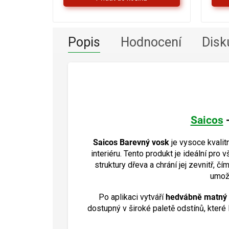
hvězdiček.
Popis
Hodnocení
Disk
Saicos
Saicos Barevný vosk
je vysoce kvalitn
interiéru. Tento produkt je ideální pr
struktury dřeva a chrání jej zevnitř, 
umožň
Po aplikaci vytváří
hedvábně matný 
dostupný v široké paletě odstínů, které