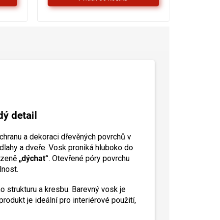
dý detail
ochranu a dekoraci dřevěných povrchů v
odlahy a dveře. Vosk proniká hluboko do
rozeně
„dýchat“
. Otevřené póry povrchu
lnost.
o strukturu a kresbu. Barevný vosk je
dukt je ideální pro interiérové použití,