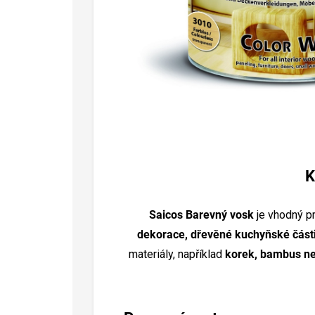
K
Saicos Barevný vosk
je vhodný pr
dekorace, dřevěné kuchyňské části,
materiály, například
korek, bambus n