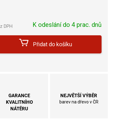
K odeslání do 4 prac. dnů
ez DPH
Měrná
cena:
Přidat do košíku
GARANCE
NEJVĚTŠÍ VÝBĚR
KVALITNÍHO
barev na dřevo v ČR
NÁTĚRU