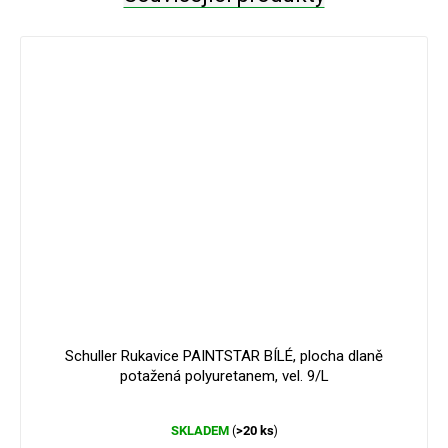
Schuller Rukavice PAINTSTAR BÍLÉ, plocha dlaně
potažená polyuretanem, vel. 9/L
Průměrné
SKLADEM
>20 ks
(
)
hodnocení