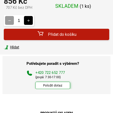
856 Kč
SKLADEM
(
1 ks
)
707 Kč bez DPH
Měrná
cena:
Přidat do košíku
Hlídat
Potřebujete poradit s výběrem?
+420 722 652 777
(po-pá: 7:30-17:00)
Položit dotaz
PRODUKTŮ SKLADEM