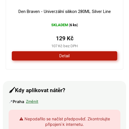
Den Braven - Univerzální silikon 280ML Silver Line
SKLADEM
6 ks
(
)
129 Kč
107 Kč bez DPH
Detail
🖌️
Kdy aplikovat nátěr?
📍
Praha
Změnit
⚠️ Nepodařilo se načíst předpověď. Zkontrolujte
připojení k internetu.