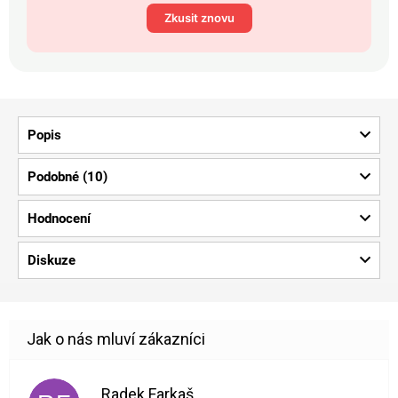
Zkusit znovu
Popis
Podobné (10)
Hodnocení
Diskuze
Radek Farkaš