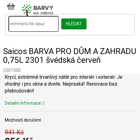
Přejít
na
NÁKUPNÍ
obsah
KOŠÍK
HLEDAT
Saicos BARVA PRO DŮM A ZAHRADU
0,75L 2301 švédská červeň
2301300
Krycí, extrémně trvanlivý nátěr pro interiér i exteriér. Je
vhodný i pro okna a dveře. Nepraská! Renovace bez
přebrušování!
Detailní informace
Možnosti doručení
941 Kč