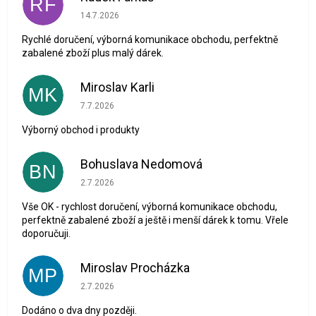
RF
Hodnocení obchodu je 5 z 5 hvězdiček.
14.7.2026
Rychlé doručení, výborná komunikace obchodu, perfektně
zabalené zboží plus malý dárek.
Miroslav Karli
MK
Hodnocení obchodu je 5 z 5 hvězdiček.
7.7.2026
Výborný obchod i produkty
Bohuslava Nedomová
BN
Hodnocení obchodu je 5 z 5 hvězdiček.
2.7.2026
Vše OK - rychlost doručení, výborná komunikace obchodu,
perfektně zabalené zboží a ještě i menší dárek k tomu. Vřele
doporučuji.
Miroslav Procházka
MP
Hodnocení obchodu je 1 z 5 hvězdiček.
2.7.2026
Dodáno o dva dny později.