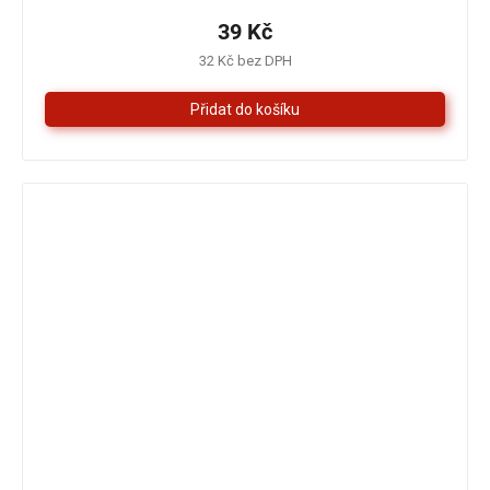
produktu
je
39 Kč
5,0
32 Kč bez DPH
z
5
hvězdiček.