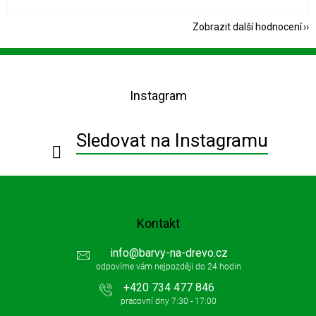
Zobrazit další hodnocení
Z
á
p
Instagram
a
t
í
Sledovat na Instagramu
Kontakt
info
@
barvy-na-drevo.cz
+420 734 477 846