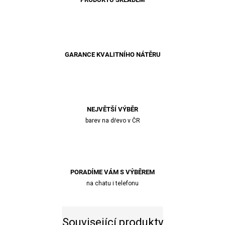
GARANCE KVALITNÍHO NÁTĚRU
NEJVĚTŠÍ VÝBĚR
barev na dřevo v ČR
PORADÍME VÁM S VÝBĚREM
na chatu i telefonu
Související produkty