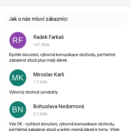
Radek Farkaš
RF
Hodnocení obchodu je 5 z 5 hvězdiček.
14.7.2026
Rychlé doručení, výborná komunikace obchodu, perfektně
zabalené zboží plus malý dárek.
Miroslav Karli
MK
Hodnocení obchodu je 5 z 5 hvězdiček.
7.7.2026
Výborný obchod i produkty
Bohuslava Nedomová
BN
Hodnocení obchodu je 5 z 5 hvězdiček.
2.7.2026
Vše OK - rychlost doručení, výborná komunikace obchodu,
perfektně zabalené zboží a ještě i menší dárek k tomu. Vřele