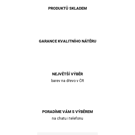
PRODUKTŮ SKLADEM
GARANCE KVALITNÍHO NÁTĚRU
NEJVĚTŠÍ VÝBĚR
barev na dřevo v ČR
PORADÍME VÁM S VÝBĚREM
na chatu i telefonu