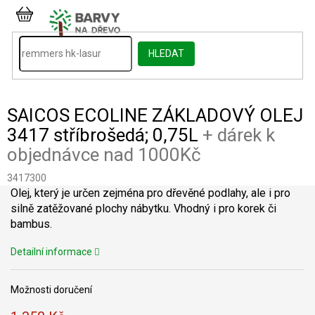
Přejít
na
NÁKUPNÍ
obsah
KOŠÍK
HLEDAT
SAICOS ECOLINE ZÁKLADOVÝ OLEJ
3417 stříbrošedá; 0,75L
+ dárek k
objednávce nad 1000Kč
3417300
Olej, který je určen zejména pro dřevěné podlahy, ale i pro
silně zatěžované plochy nábytku. Vhodný i pro korek či
bambus.
Detailní informace
Možnosti doručení