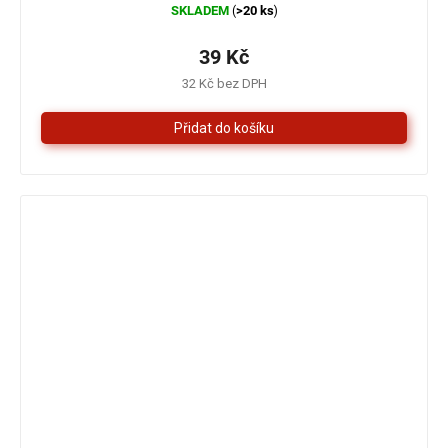
SKLADEM
>20 ks
(
)
hodnocení
produktu
je
39 Kč
5,0
32 Kč bez DPH
z
5
hvězdiček.