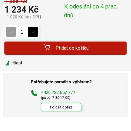
1 358 Kč
K odeslání do 4 prac.
1 234 Kč
dnů
1 020 Kč bez DPH
Měrná
cena:
Přidat do košíku
Hlídat
Potřebujete poradit s výběrem?
+420 722 652 777
(po-pá: 7:30-17:00)
Položit dotaz