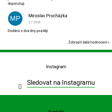
doporučuji.
Miroslav Procházka
MP
Hodnocení obchodu je 1 z 5 hvězdiček.
2.7.2026
Dodáno o dva dny později.
Zobrazit další hodnocení
Z
á
p
Instagram
a
t
í
Sledovat na Instagramu
Kontakt