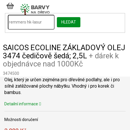
Přejít
na
NÁKUPNÍ
obsah
KOŠÍK
HLEDAT
SAICOS ECOLINE ZÁKLADOVÝ OLEJ
3474 čedičově šedá; 2,5L
+ dárek k
objednávce nad 1000Kč
3474500
Olej, který je určen zejména pro dřevěné podlahy, ale i pro
silně zatěžované plochy nábytku. Vhodný i pro korek či
bambus.
Detailní informace
Možnosti doručení