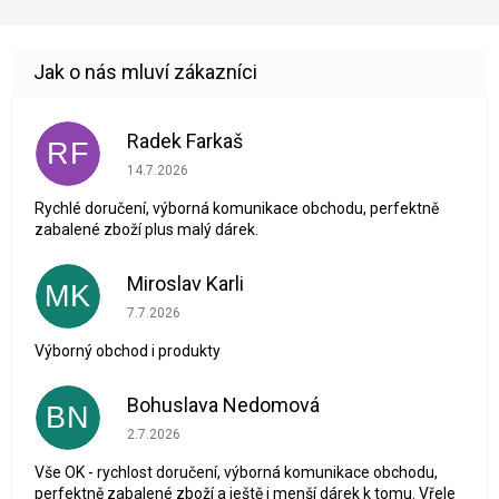
Radek Farkaš
RF
Hodnocení obchodu je 5 z 5 hvězdiček.
14.7.2026
Rychlé doručení, výborná komunikace obchodu, perfektně
zabalené zboží plus malý dárek.
Miroslav Karli
MK
Hodnocení obchodu je 5 z 5 hvězdiček.
7.7.2026
Výborný obchod i produkty
Bohuslava Nedomová
BN
Hodnocení obchodu je 5 z 5 hvězdiček.
2.7.2026
Vše OK - rychlost doručení, výborná komunikace obchodu,
perfektně zabalené zboží a ještě i menší dárek k tomu. Vřele