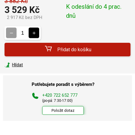
3 882 Kč
K odeslání do 4 prac.
3 529 Kč
dnů
2 917 Kč bez DPH
Měrná
cena:
Přidat do košíku
Hlídat
Potřebujete poradit s výběrem?
+420 722 652 777
(po-pá: 7:30-17:00)
Položit dotaz