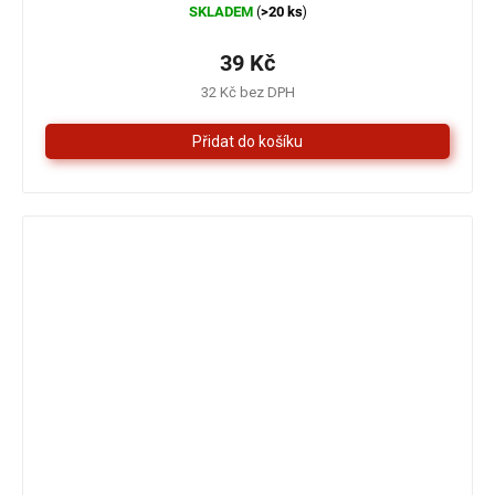
SKLADEM
>20 ks
(
)
hodnocení
produktu
je
39 Kč
5,0
32 Kč bez DPH
z
5
hvězdiček.