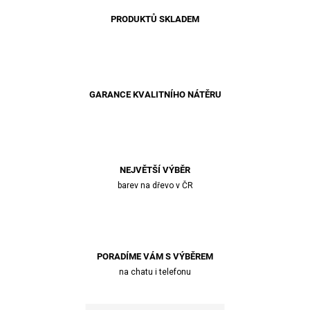
PRODUKTŮ SKLADEM
GARANCE KVALITNÍHO NÁTĚRU
NEJVĚTŠÍ VÝBĚR
barev na dřevo v ČR
PORADÍME VÁM S VÝBĚREM
na chatu i telefonu