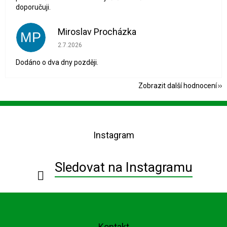
doporučuji.
Miroslav Procházka
MP
Hodnocení obchodu je 1 z 5 hvězdiček.
2.7.2026
Dodáno o dva dny později.
Zobrazit další hodnocení
Z
á
p
Instagram
a
t
í
Sledovat na Instagramu
Kontakt