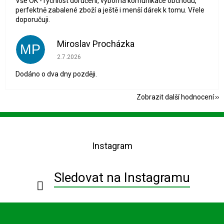
Vše OK - rychlost doručení, výborná komunikace obchodu,
perfektně zabalené zboží a ještě i menší dárek k tomu. Vřele
doporučuji.
Miroslav Procházka
MP
Hodnocení obchodu je 1 z 5 hvězdiček.
2.7.2026
Dodáno o dva dny později.
Zobrazit další hodnocení
Z
á
p
Instagram
a
t
í
Sledovat na Instagramu