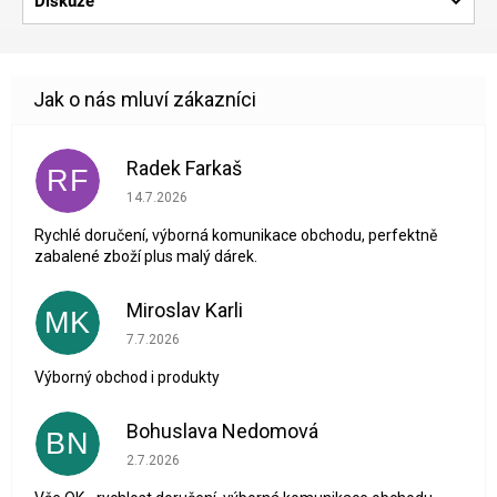
Diskuze
Radek Farkaš
RF
Hodnocení obchodu je 5 z 5 hvězdiček.
14.7.2026
Rychlé doručení, výborná komunikace obchodu, perfektně
zabalené zboží plus malý dárek.
Miroslav Karli
MK
Hodnocení obchodu je 5 z 5 hvězdiček.
7.7.2026
Výborný obchod i produkty
Bohuslava Nedomová
BN
Hodnocení obchodu je 5 z 5 hvězdiček.
2.7.2026