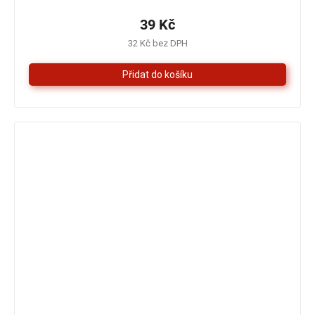
produktu
je
39 Kč
5,0
32 Kč bez DPH
z
5
hvězdiček.