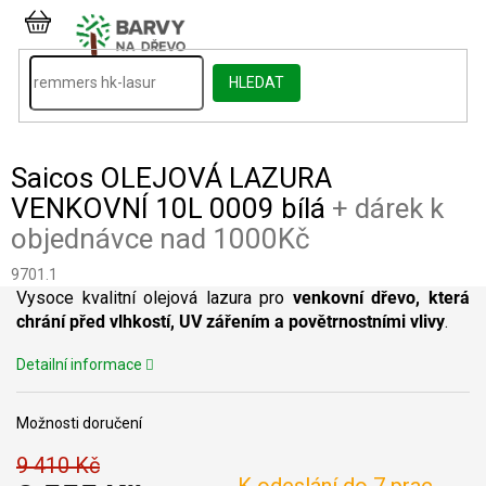
Přejít
na
NÁKUPNÍ
obsah
KOŠÍK
HLEDAT
Saicos OLEJOVÁ LAZURA
VENKOVNÍ 10L 0009 bílá
+ dárek k
objednávce nad 1000Kč
9701.1
Vysoce kvalitní olejová lazura pro
venkovní dřevo, která
chrání před vlhkostí,
UV zářením a povětrnostními vlivy
.
Detailní informace
Možnosti doručení
9 410 Kč
K odeslání do 7 prac.