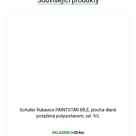
Související produkty
Schuller Rukavice PAINTSTAR BÍLÉ, plocha dlaně
potažená polyuretanem, vel. 9/L
Průměrné
SKLADEM
>20 ks
(
)
hodnocení