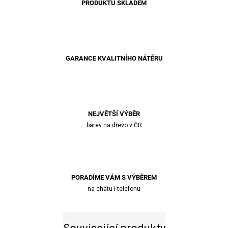
PRODUKTŮ SKLADEM
GARANCE KVALITNÍHO NÁTĚRU
NEJVĚTŠÍ VÝBĚR
barev na dřevo v ČR
PORADÍME VÁM S VÝBĚREM
na chatu i telefonu