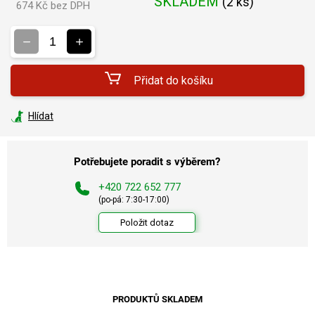
SKLADEM
(
2 ks
)
674 Kč bez DPH
Měrná
cena:
Přidat do košíku
Hlídat
Potřebujete poradit s výběrem?
+420 722 652 777
(po-pá: 7:30-17:00)
Položit dotaz
PRODUKTŮ SKLADEM