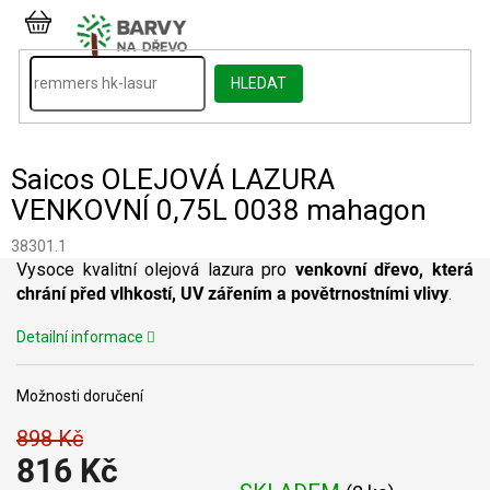
Přejít
na
NÁKUPNÍ
obsah
KOŠÍK
HLEDAT
Saicos OLEJOVÁ LAZURA
VENKOVNÍ 0,75L 0038 mahagon
38301.1
Vysoce kvalitní olejová lazura pro
venkovní dřevo, která
chrání před vlhkostí,
UV zářením a povětrnostními vlivy
.
Detailní informace
Možnosti doručení
898 Kč
816 Kč