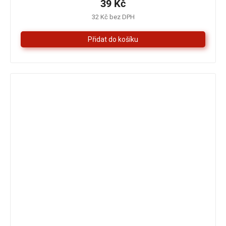
je
39 Kč
5,0
32 Kč bez DPH
z
5
hvězdiček.