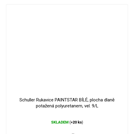
Schuller Rukavice PAINTSTAR BÍLÉ, plocha dlaně
potažená polyuretanem, vel. 9/L
Průměrné
SKLADEM
>20 ks
(
)
hodnocení
produktu