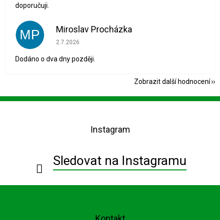
doporučuji.
Miroslav Procházka
MP
Hodnocení obchodu je 1 z 5 hvězdiček.
2.7.2026
Dodáno o dva dny později.
Zobrazit další hodnocení
Z
á
p
Instagram
a
t
í
Sledovat na Instagramu
Kontakt