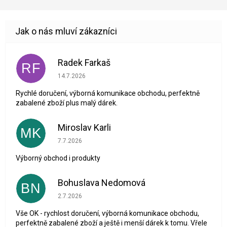
Radek Farkaš
RF
Hodnocení obchodu je 5 z 5 hvězdiček.
14.7.2026
Rychlé doručení, výborná komunikace obchodu, perfektně
zabalené zboží plus malý dárek.
Miroslav Karli
MK
Hodnocení obchodu je 5 z 5 hvězdiček.
7.7.2026
Výborný obchod i produkty
Bohuslava Nedomová
BN
Hodnocení obchodu je 5 z 5 hvězdiček.
2.7.2026
Vše OK - rychlost doručení, výborná komunikace obchodu,
perfektně zabalené zboží a ještě i menší dárek k tomu. Vřele