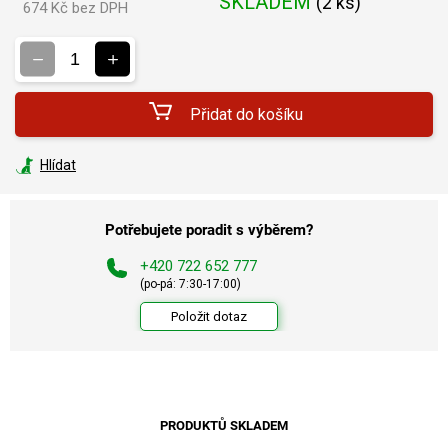
SKLADEM
(
2 ks
)
674 Kč bez DPH
Měrná
cena:
Přidat do košíku
Hlídat
Potřebujete poradit s výběrem?
+420 722 652 777
(po-pá: 7:30-17:00)
Položit dotaz
PRODUKTŮ SKLADEM