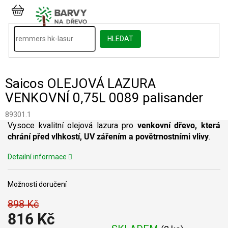
Přejít
na
NÁKUPNÍ
obsah
KOŠÍK
HLEDAT
Saicos OLEJOVÁ LAZURA
VENKOVNÍ 0,75L 0089 palisander
89301.1
Vysoce kvalitní olejová lazura pro
venkovní dřevo, která
chrání před vlhkostí,
UV zářením a povětrnostními vlivy
.
Detailní informace
Možnosti doručení
898 Kč
816 Kč