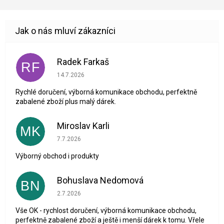
Radek Farkaš
RF
Hodnocení obchodu je 5 z 5 hvězdiček.
14.7.2026
Rychlé doručení, výborná komunikace obchodu, perfektně
zabalené zboží plus malý dárek.
Miroslav Karli
MK
Hodnocení obchodu je 5 z 5 hvězdiček.
7.7.2026
Výborný obchod i produkty
Bohuslava Nedomová
BN
Hodnocení obchodu je 5 z 5 hvězdiček.
2.7.2026
Vše OK - rychlost doručení, výborná komunikace obchodu,
perfektně zabalené zboží a ještě i menší dárek k tomu. Vřele