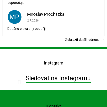
doporučuji.
Miroslav Procházka
MP
Hodnocení obchodu je 1 z 5 hvězdiček.
2.7.2026
Dodáno o dva dny později.
Zobrazit další hodnocení
Z
á
p
Instagram
a
t
í
Sledovat na Instagramu
Kontakt