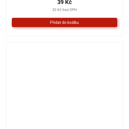
je
39 Kč
5,0
32 Kč bez DPH
z
5
hvězdiček.