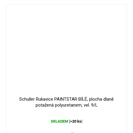
Schuller Rukavice PAINTSTAR BÍLÉ, plocha dlaně
potažená polyuretanem, vel. 9/L
Průměrné
SKLADEM
>20 ks
(
)
hodnocení
produktu