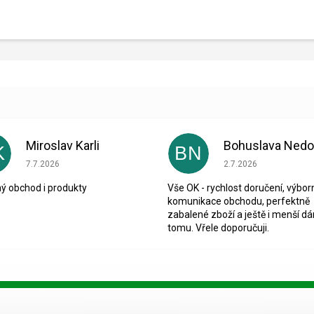
Miroslav Karli
K
BN
Hodnocení obchodu je 5 z 5 hvězdiček.
Hodnocení obchodu je
7.7.2026
2.7.2026
ý obchod i produkty
Vše OK - rychlost doručení, výbor
komunikace obchodu, perfektně
zabalené zboží a ještě i menší dá
tomu. Vřele doporučuji.