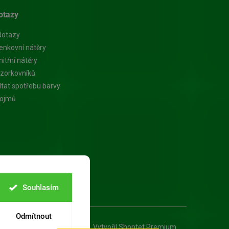
otazy
dotazy
enkovní nátěry
itřní nátěry
zorkovníků
ítat spotřebu barvy
pojmů
Souhlasím
Odmítnout
Vytvořil Shoptet Premium