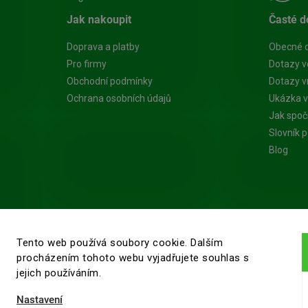
Jak nakoupit
Časté d
Doprava a platby
Obecné 
Pro firmy
Dotazy v
Obchodní podmínky
Dotazy vn
Ochrana osobních údajů
Ukázka v
Jak spoč
Slovník 
Blog
Tento web používá soubory cookie. Dalším
procházením tohoto webu vyjadřujete souhlas s
jejich používáním.
Nastavení
ěry dřeva
. Všechna práva vyhrazena.
Upravit nastavení cookies