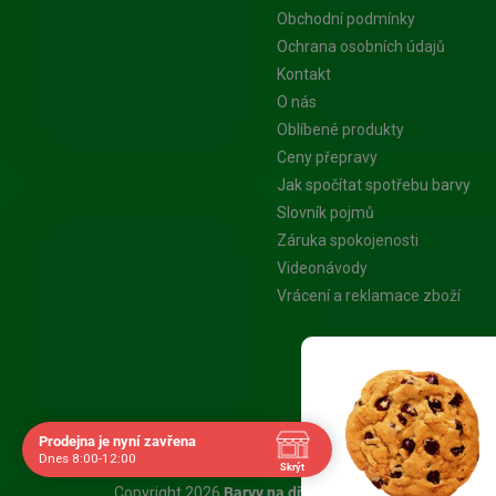
Obchodní podmínky
Ochrana osobních údajů
Kontakt
O nás
Oblíbené produkty
Ceny přepravy
Jak spočítat spotřebu barvy
Slovník pojmů
Záruka spokojenosti
Videonávody
Vrácení a reklamace zboží
Platba Visa
Prodejna je nyní zavřena
Dnes 8:00-12:00
Skrýt
Navštivte nás osobně
Copyright 2026
Barvy na dřevo.cz - Specialista na nát