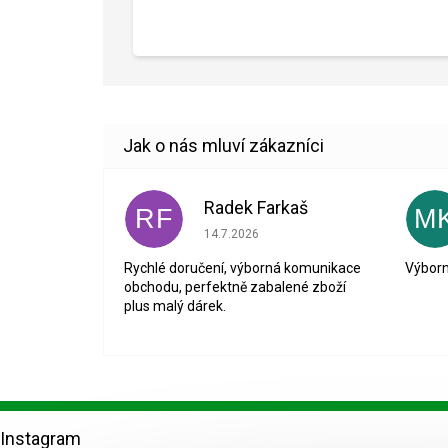
Radek Farkaš
RF
M
Hodnocení obchodu je 5 z 5 hvězdiček.
14.7.2026
Rychlé doručení, výborná komunikace
Výborn
obchodu, perfektně zabalené zboží
plus malý dárek.
Z
á
Instagram