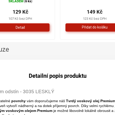
SKLADEM
6 ks
(
)
hodnocení
produktu
129 Kč
149 Kč
je
4,3
107 Kč bez DPH
123 Kč bez DPH
z
Detail
5
hvězdiček.
uze
Detailní popis produktu
ium odstín - 3035 LESKLÝ
vatelné
povrchy
vám doporučujeme náš
Tvrdý voskový olej Premium
eň vytvoří nádherný a na dotek příjemný povrch. Díky velmi rychlému
ým voskovým olejem Premium
je možné libovolně lokálně obrousit a