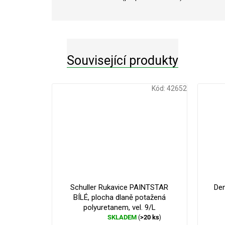
Související produkty
Kód:
42652
Schuller Rukavice PAINTSTAR
Den
BÍLÉ, plocha dlaně potažená
polyuretanem, vel. 9/L
SKLADEM
>20 ks
(
)
Průměrné