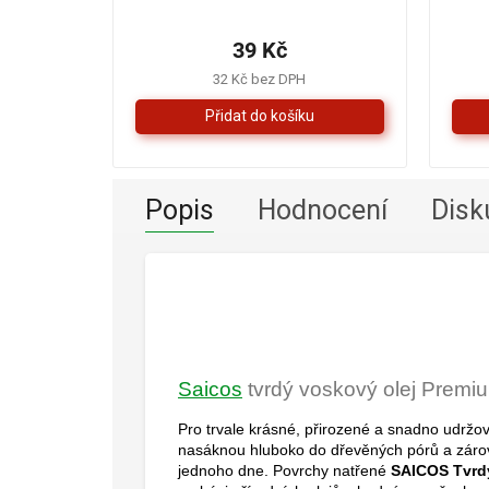
hodnocení
produktu
39 Kč
je
5,0
32 Kč bez DPH
z
5
hvězdiček.
Popis
Hodnocení
Disk
Saicos
tvrdý voskový olej Prem
Pro trvale krásné, přirozené a snadno udržo
nasáknou hluboko do dřevěných pórů a zárov
jednoho dne. Povrchy natřené
SAICOS Tvrd