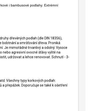
orkové i bambusové podlahy. Extrémní
 druhy dřevěných podlah (dle DIN 18356),
e bobtnání a smršťování dřeva. Proniká
ní. Je mimořádně trvanlivý a odolný. Vysoce
o nebo agresivní ovocné šťávy vylité na
tit, udržovat a lehce renovovat. Schnutí - 3-
 atd. Všechny typy korkových podlah:
ů a přepážek. Doporučuje se také k ošetření