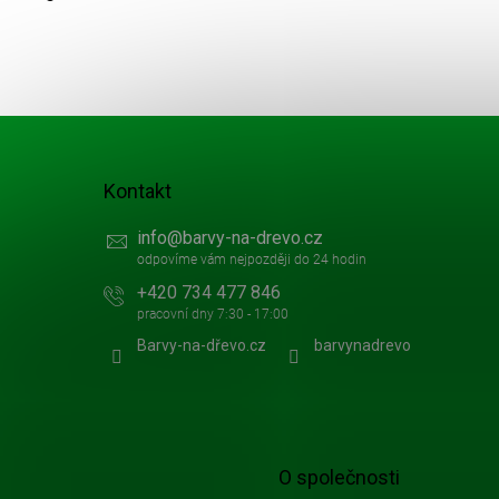
p
a
t
í
Kontakt
info
@
barvy-na-drevo.cz
+420 734 477 846
Barvy-na-dřevo.cz
barvynadrevo
O společnosti