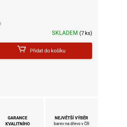
H
Měrná
SKLADEM
(
7 ks
)
cena:
Přidat do košíku
GARANCE
NEJVĚTŠÍ VÝBĚR
KVALITNÍHO
barev na dřevo v ČR