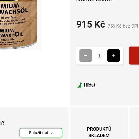
915 Kč
756 Kč bez DP
Hlídat
m?
PRODUKTŮ
Položit dotaz
SKLADEM