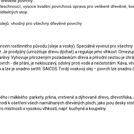
y dřevěné povrchy.
leschnoucí, vysoce kvalitní povrchová úprava pro veškeré dřevěné, k
iditelných stop.
 olejů, vhodný pro všechny dřevěné povrchy
rovin rostlinného původu (oleje a vosky). Speciálně vyvinut pro všechny
9. Je prodyšný (umožňuje dřevu dýchat) a reguluje jeho vlhkost. Omezuj
vanlivý. Vyhovuje přirozeným požadavkům dřeva a přírodní cestou je chrá
ch - dle přání, je neklouzavý, odolný proti vodě a nečistotám. Káva, vín
lze je snadno setřít. SAICOS Tvrdý voskový olej – povrch lze snadno čis
dého i měkkého: parkety, prkna, vrstvené a dýhované dřevo, dřevotříska,
hodí k ošetření všech namáhaných dřevěných ploch, jako jsou desky stol
ro místnosti s vysokou vlhkostí, např. kuchyně a koupelny.