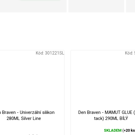
Kód:
301221SL
Kód:
 Braven - Univerzální silikon
Den Braven - MAMUT GLUE (
280ML Silver Line
tack) 290ML BÍLÝ
SKLADEM
>20 k
(
Průměrné