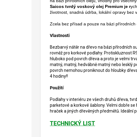
na bázi přírodních olejů, vhodný pro všechn
Saicos tvrdý voskový olej Premium je r
ych
životnost, snadná údrba, lokální opravy bez v
Zcela bez přísad a pouze na bázi přírodních
Vlastnosti
Bezbarvý nátěr na dřevo na bázi přírodních su
rovněž pro korkové podlahy. Protiskluznost R
hluboko pod povrch dřeva a proto je velmi tr
matný, matný, hedvábně matný nebo lesklý povr
povrch nemohou proniknout do hloubky dřeva a 
4 hodiny!!
Použití
Podlahy v interiéru ze všech druhů dřeva, tvr
parketové a korkové šablony. Velmi dobře se 
hraček a jiných dřevěných předmětů. Ideální p
TECHNICKÝ LIST