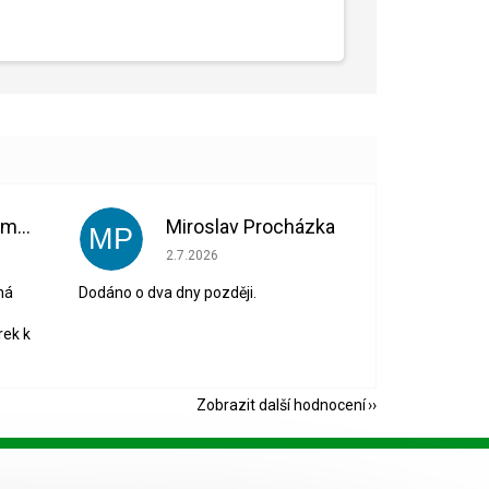
Bohuslava Nedomová
Miroslav Procházka
MP
 5 z 5 hvězdiček.
Hodnocení obchodu je 1 z 5 hvězdiček.
2.7.2026
ná
Dodáno o dva dny později.
rek k
Zobrazit další hodnocení