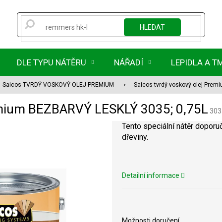
HLEDAT
DLE TYPU NÁTĚRU
NÁŘADÍ
LEPIDLA A T
Saicos TVRDÝ VOSKOVÝ OLEJ PREMIUM
Saicos tvrdý voskový olej Pre
remium BEZBARVÝ LESKLÝ 3035; 0,75L
303
Tento speciální nátěr doporuč
dřeviny.
Detailní informace
Možnosti doručení