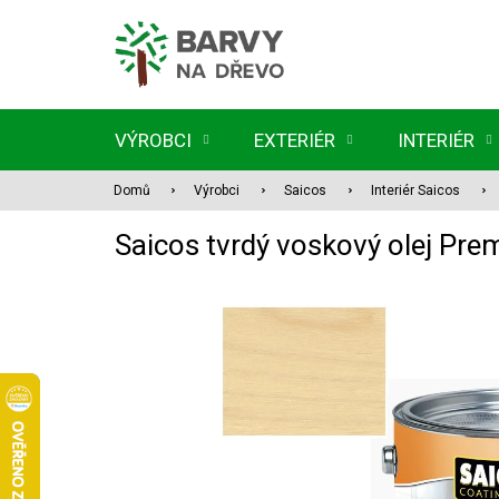
Přejít
na
obsah
VÝROBCI
EXTERIÉR
INTERIÉR
Domů
Výrobci
Saicos
Interiér Saicos
Saicos tvrdý voskový olej P