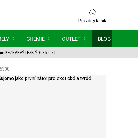
NÁKUPNÍ
KOŠÍK
Prázdný košík
MELY
CHEMIE
OUTLET
BLOG
mium BEZBARVÝ LESKLÝ 3035; 0,75L
5300
ujeme jako první nátěr pro exotické a tvrdé