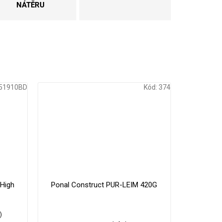
NÁTĚRU
51910BD
Kód:
374
179 Kč
330 Kč
–16 %
–9 %
High
Ponal Construct PUR-LEIM 420G
s
)