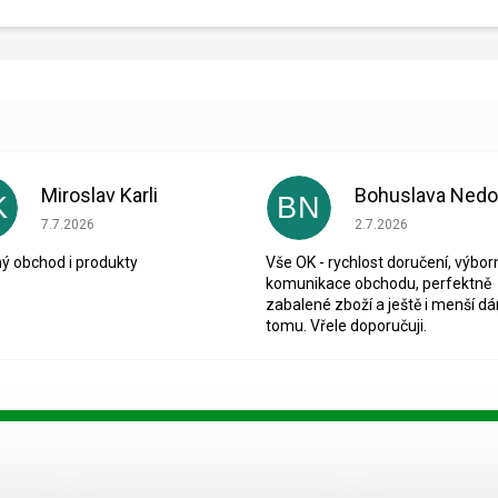
Miroslav Karli
K
BN
Hodnocení obchodu je 5 z 5 hvězdiček.
Hodnocení obchodu je
7.7.2026
2.7.2026
ý obchod i produkty
Vše OK - rychlost doručení, výbor
komunikace obchodu, perfektně
zabalené zboží a ještě i menší dá
tomu. Vřele doporučuji.