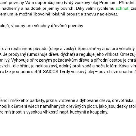
ované povrchy Vám doporučujeme tvrdý voskový olej Premium. Přírodní
í nádherný a na dotek příjemný povrch. Díky velmi rychlému
schnutí
zís
mium je možné libovolně lokálně brousit a znovu naolejovat.
 olejů, vhodný pro všechny dřevěné povrchy
rovin rostlinného původu (oleje a vosky). Speciálně vyvinut pro všechny
9. Je prodyšný (umožňuje dřevu dýchat) a reguluje jeho vlhkost. Omezuj
vanlivý. Vyhovuje přirozeným požadavkům dřeva a přírodní cestou je chrá
ch - dle přání, je neklouzavý, odolný proti vodě a nečistotám. Káva, vín
lze je snadno setřít. SAICOS Tvrdý voskový olej – povrch lze snadno čis
dého i měkkého: parkety, prkna, vrstvené a dýhované dřevo, dřevotříska,
hodí k ošetření všech namáhaných dřevěných ploch, jako jsou desky stol
ro místnosti s vysokou vlhkostí, např. kuchyně a koupelny.