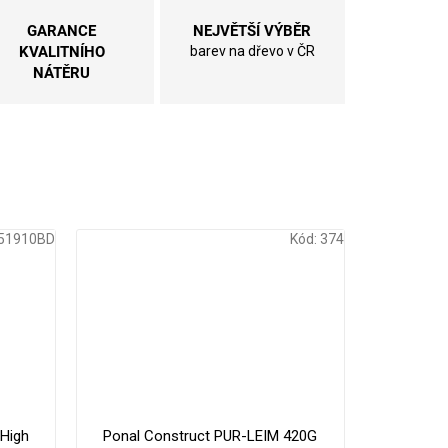
GARANCE
NEJVĚTŠÍ VÝBĚR
KVALITNÍHO
barev na dřevo v ČR
NÁTĚRU
51910BD
Kód:
374
179 Kč
330 Kč
–16 %
–9 %
High
Ponal Construct PUR-LEIM 420G