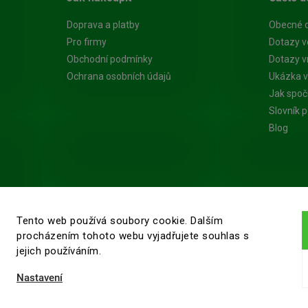
Doprava a platby
Obecné 
Pro firmy
Dotazy v
Obchodní podmínky
Dotazy vn
Ochrana osobních údajů
Ukázka v
Jak spoč
Slovník 
Blog
Tento web používá soubory cookie. Dalším
procházením tohoto webu vyjadřujete souhlas s
jejich používáním.
Nastavení
ěry dřeva
. Všechna práva vyhrazena.
Upravit nastavení cookies