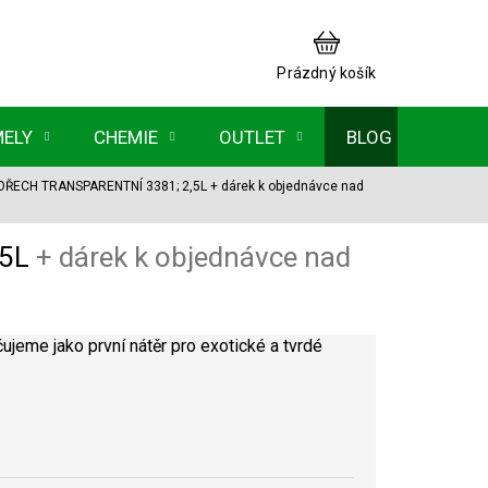
NÁKUPNÍ
KOŠÍK
Prázdný košík
MELY
CHEMIE
OUTLET
BLOG
m OŘECH TRANSPARENTNÍ 3381; 2,5L
+ dárek k objednávce nad
,5L
+ dárek k objednávce nad
ujeme jako první nátěr pro exotické a tvrdé