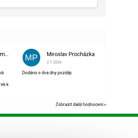
Bohuslava Nedomová
Miroslav Procházka
MP
 5 z 5 hvězdiček.
Hodnocení obchodu je 1 z 5 hvězdiček.
2.7.2026
ná
Dodáno o dva dny později.
rek k
Zobrazit další hodnocení