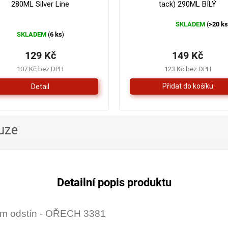
280ML Silver Line
tack) 290ML BÍLÝ
SKLADEM
>20 k
(
Průměrné
SKLADEM
6 ks
(
)
hodnocení
produktu
129 Kč
149 Kč
je
4,3
107 Kč bez DPH
123 Kč bez DPH
z
Detail
5
hvězdiček.
uze
Detailní popis produktu
ium odstín - OŘECH 3381