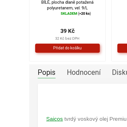
BÍLÉ, plocha dlaně potažená
polyuretanem, vel. 9/L
SKLADEM
>20 ks
(
)
Průměrné
hodnocení
produktu
39 Kč
je
5,0
32 Kč bez DPH
z
5
hvězdiček.
Popis
Hodnocení
Disk
Saicos
tvrdý voskový olej Prem