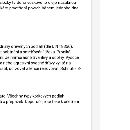
 složky tvrdého voskového oleje nasáknou
káte prvotřídní povrch během jednoho dne.
 druhy dřevěných podlah (dle DIN 18356),
e bobtnání a smršťování dřeva. Proniká
ní. Je mimořádně trvanlivý a odolný. Vysoce
o nebo agresivní ovocné šťávy vylité na
tit, udržovat a lehce renovovat. Schnutí - 3-
 atd. Všechny typy korkových podlah:
ů a přepážek. Doporučuje se také k ošetření