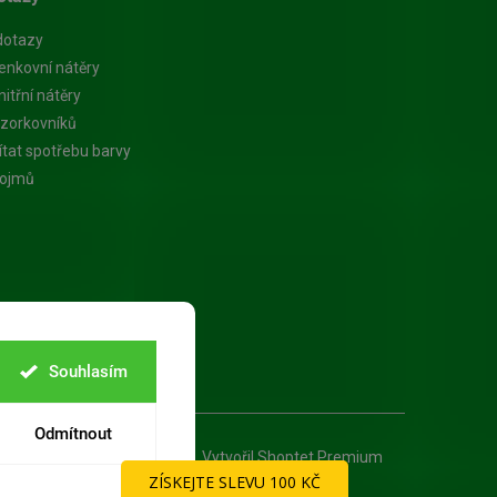
dotazy
enkovní nátěry
itřní nátěry
zorkovníků
ítat spotřebu barvy
pojmů
Souhlasím
Odmítnout
Vytvořil Shoptet Premium
ZÍSKEJTE SLEVU 100 KČ