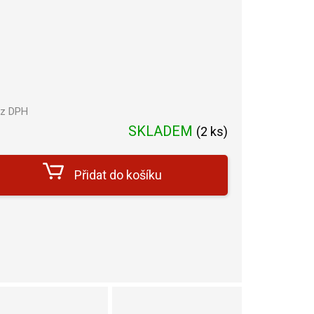
ez DPH
Měrná
SKLADEM
(
2 ks
)
cena:
Přidat do košíku