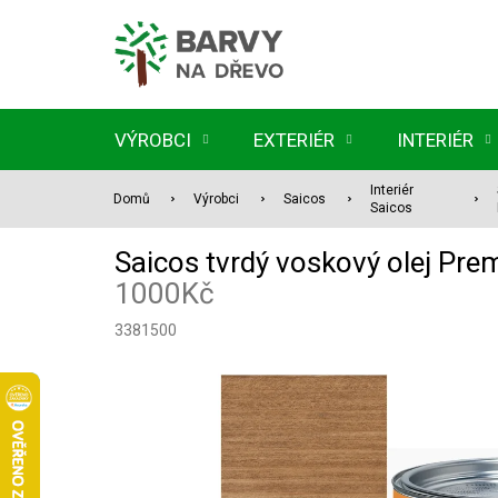
Přejít
na
obsah
VÝROBCI
EXTERIÉR
INTERIÉR
Interiér
Domů
Výrobci
Saicos
Saicos
Saicos tvrdý voskový olej 
1000Kč
3381500