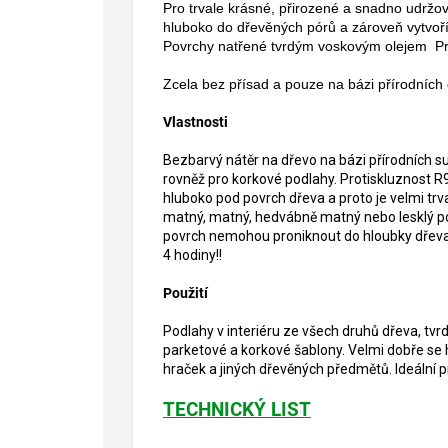
Pro trvale krásné, přirozené a snadno udrž
hluboko do dřevěných pórů a zároveň vytvoř
Povrchy natřené tvrdým voskovým olejem Pre
Zcela bez přísad a pouze na bázi přírodních
Vlastnosti
Bezbarvý nátěr na dřevo na bázi přírodních su
rovněž pro korkové podlahy. Protiskluznost R
hluboko pod povrch dřeva a proto je velmi tr
matný, matný, hedvábně matný nebo lesklý povr
povrch nemohou proniknout do hloubky dřeva a 
4 hodiny!!
Použití
Podlahy v interiéru ze všech druhů dřeva, tvr
parketové a korkové šablony. Velmi dobře se 
hraček a jiných dřevěných předmětů. Ideální p
TECHNICKÝ LIST