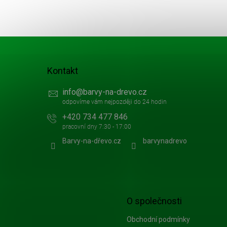
t
í
Kontakt
info
@
barvy-na-drevo.cz
+420 734 477 846
Barvy-na-dřevo.cz
barvynadrevo
O společnosti
Obchodní podmínky