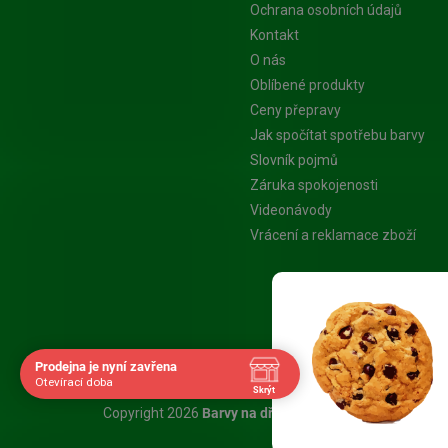
Ochrana osobních údajů
Kontakt
O nás
Oblíbené produkty
Ceny přepravy
Jak spočítat spotřebu barvy
Slovník pojmů
Záruka spokojenosti
Videonávody
Vrácení a reklamace zboží
Platba Visa
Prodejna je nyní zavřena
Otevírací doba
Skrýt
Navštivte nás osobně
Copyright 2026
Barvy na dřevo.cz - Specialista na nát
Čas
Pauza