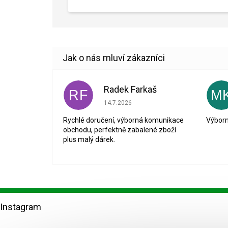
Radek Farkaš
RF
M
Hodnocení obchodu je 5 z 5 hvězdiček.
14.7.2026
Rychlé doručení, výborná komunikace
Výborn
obchodu, perfektně zabalené zboží
plus malý dárek.
Z
á
Instagram
p
a