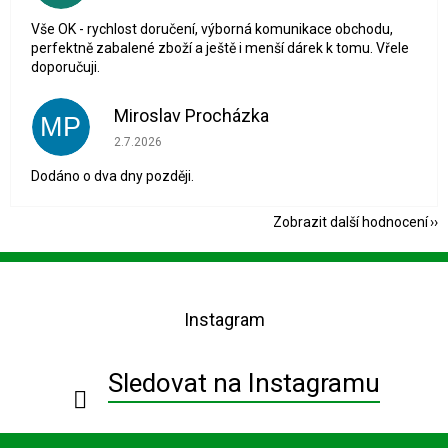
Vše OK - rychlost doručení, výborná komunikace obchodu,
perfektně zabalené zboží a ještě i menší dárek k tomu. Vřele
doporučuji.
Miroslav Procházka
MP
Hodnocení obchodu je 1 z 5 hvězdiček.
2.7.2026
Dodáno o dva dny později.
Zobrazit další hodnocení
Z
á
p
Instagram
a
t
í
Sledovat na Instagramu