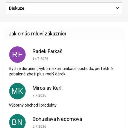
Diskuze
Radek Farkaš
RF
Hodnocení obchodu je 5 z 5 hvězdiček.
14.7.2026
Rychlé doručení, výborná komunikace obchodu, perfektně
zabalené zboží plus malý dárek.
Miroslav Karli
MK
Hodnocení obchodu je 5 z 5 hvězdiček.
7.7.2026
Výborný obchod i produkty
Bohuslava Nedomová
BN
Hodnocení obchodu je 5 z 5 hvězdiček.
2.7.2026