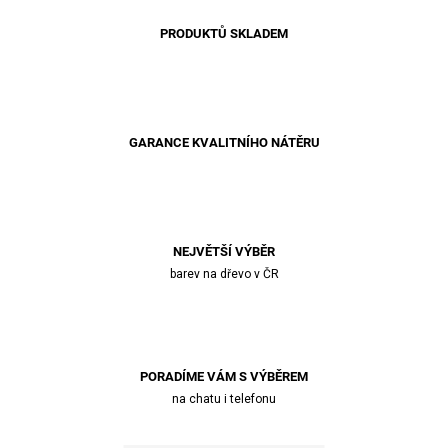
PRODUKTŮ SKLADEM
GARANCE KVALITNÍHO NÁTĚRU
NEJVĚTŠÍ VÝBĚR
barev na dřevo v ČR
PORADÍME VÁM S VÝBĚREM
na chatu i telefonu