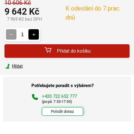
10 606 Kč
K odeslání do 7 prac.
9 642 Kč
dnů
7 969 Kč bez DPH
Měrná
cena:
Přidat do košíku
Hlídat
Potřebujete poradit s výběrem?
+420 722 652 777
(po-pá: 7:30-17:00)
Položit dotaz