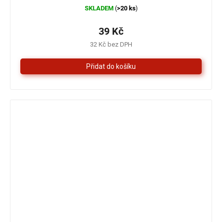
Průměrné
SKLADEM
>20 ks
(
)
hodnocení
produktu
je
39 Kč
5,0
32 Kč bez DPH
z
5
hvězdiček.