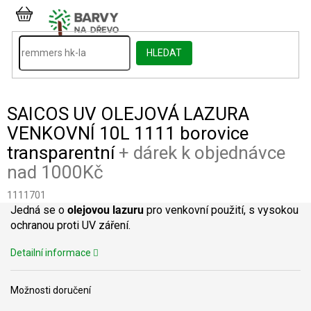
Přejít
na
NÁKUPNÍ
obsah
KOŠÍK
HLEDAT
SAICOS UV OLEJOVÁ LAZURA
VENKOVNÍ 10L 1111 borovice
transparentní
+ dárek k objednávce
nad 1000Kč
1111701
Jedná se o
olejovou lazuru
pro venkovní použití, s vysokou
ochranou proti UV záření.
Detailní informace
Možnosti doručení