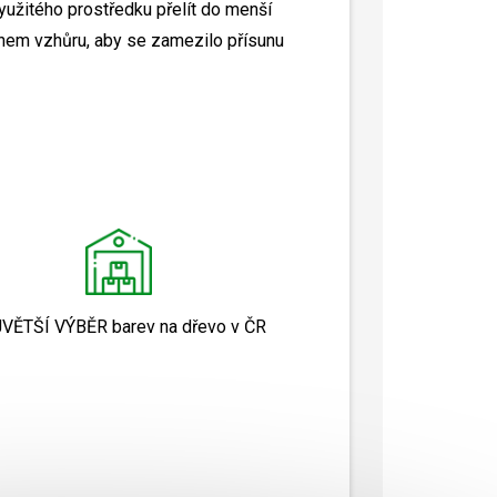
užitého prostředku přelít do menší
dnem vzhůru, aby se zamezilo přísunu
JVĚTŠÍ VÝBĚR
barev na dřevo v ČR