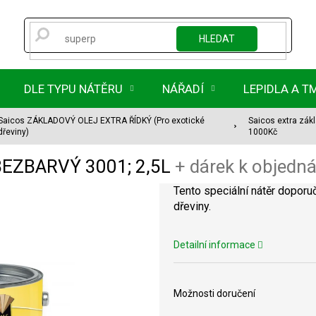
HLEDAT
DLE TYPU NÁTĚRU
NÁŘADÍ
LEPIDLA A T
Saicos ZÁKLADOVÝ OLEJ EXTRA ŘÍDKÝ (Pro exotické
Saicos extra zák
dřeviny)
1000Kč
j BEZBARVÝ 3001; 2,5L
+ dárek k objedn
Tento speciální nátěr doporuč
dřeviny.
Detailní informace
Možnosti doručení