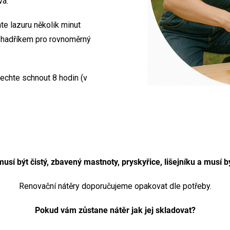
va.
e lazuru několik minut
m hadříkem pro rovnoměrný
echte schnout 8 hodin (v
usí být čistý, zbavený mastnoty, pryskyřice, lišejníku a musí b
Renovační nátěry doporučujeme opakovat dle potřeby.
Pokud vám zůstane nátěr jak jej skladovat?