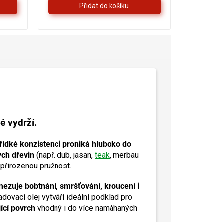
ré vydrží.
ídké konzistenci proniká hluboko do
ých dřevin
(např. dub, jasan,
teak
, merbau
 přirozenou pružnost.
ezuje bobtnání, smršťování, kroucení i
dovací olej vytváří ideální podklad pro
ící povrch
vhodný i do více namáhaných