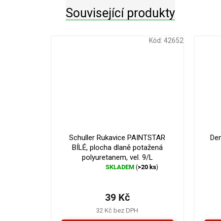
Související produkty
Kód:
42652
Schuller Rukavice PAINTSTAR
Den
BÍLÉ, plocha dlaně potažená
polyuretanem, vel. 9/L
SKLADEM
>20 ks
(
)
Průměrné
hodnocení
produktu
39 Kč
je
5,0
32 Kč bez DPH
z