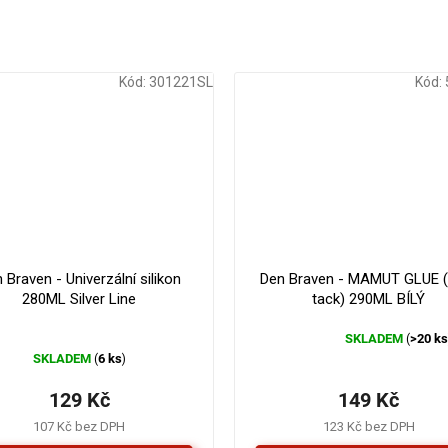
Kód:
301221SL
Kód:
 Braven - Univerzální silikon
Den Braven - MAMUT GLUE (
280ML Silver Line
tack) 290ML BÍLÝ
SKLADEM
>20 k
(
Průměrné
SKLADEM
6 ks
(
)
hodnocení
produktu
129 Kč
149 Kč
je
4,3
107 Kč bez DPH
123 Kč bez DPH
z