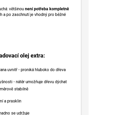
uchá: většinou
není potřeba kompletně
ach a po zaschnutí je vhodný pro běžné
dovací olej extra:
ana uvnitř - proniká hluboko do dřeva
yšnosti - nátěr umožňuje dřevu dýchat
měrově stabilně
í a prasklin
nadno se udržuje