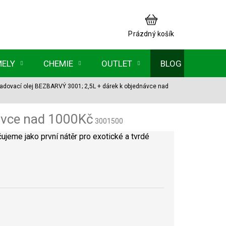
NÁKUPNÍ
KOŠÍK
Prázdný košík
MELY
CHEMIE
OUTLET
BLOG
ladovací olej BEZBARVÝ 3001; 2,5L
+ dárek k objednávce nad
ávce nad 1000Kč
3001500
ujeme jako první nátěr pro exotické a tvrdé