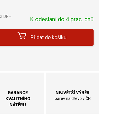
ez DPH
K odeslání do 4 prac. dnů
Měrná
cena:
Přidat do košíku
GARANCE
NEJVĚTŠÍ VÝBĚR
KVALITNÍHO
barev na dřevo v ČR
NÁTĚRU