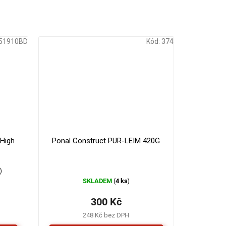
51910BD
Kód:
374
179 Kč
330 Kč
–16 %
–9 %
High
Ponal Construct PUR-LEIM 420G
s
)
SKLADEM
4 ks
(
)
300 Kč
248 Kč bez DPH