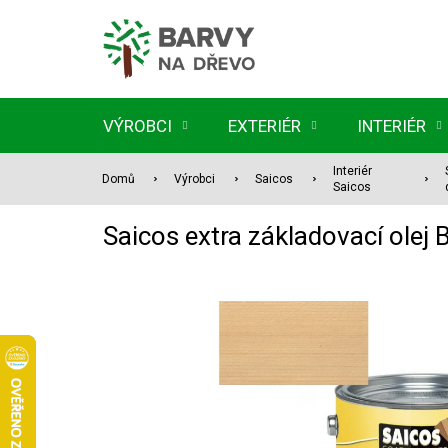
Přejít
na
obsah
VÝROBCI
EXTERIÉR
INTERIÉR
Interiér
Domů
Výrobci
Saicos
Saicos
Saicos extra základovací ole