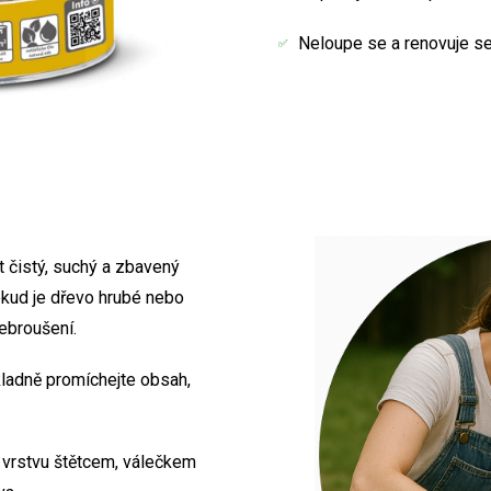
Neloupe se a renovuje s
 čistý, suchý a zbavený
Pokud je dřevo hrubé nebo
ebroušení.
ladně promíchejte obsah,
 vrstvu štětcem, válečkem