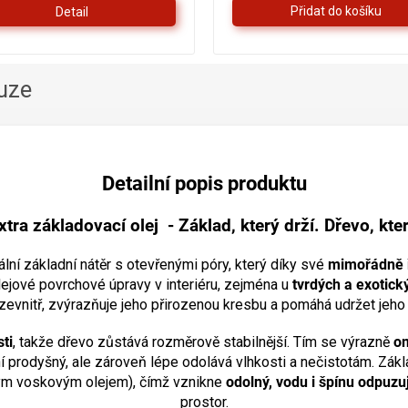
Detail
5
hvězdiček.
uze
Detailní popis produktu
tra základovací olej - Základ, který drží. Dřevo, kte
ální základní nátěr s otevřenými póry, který díky své
mimořádně ř
 olejové povrchové úpravy v interiéru, zejména u
tvrdých a exotick
 zevnitř, zvýrazňuje jeho přirozenou kresbu a pomáhá udržet jeho
ti
, takže dřevo zůstává rozměrově stabilnější. Tím se výrazně
om
í prodyšný, ale zároveň lépe odolává vlhkosti a nečistotám. Zákla
rdým voskovým olejem), čímž vznikne
odolný, vodu i špínu odpuzuj
prostor.