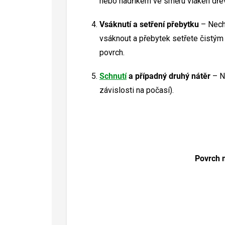
nebo hadříkem ve směru vláken dře
Vsáknutí a setření přebytku
– Necht
vsáknout a přebytek setřete čistý
povrch.
Schnutí
a případný druhý nátěr
– N
závislosti na počasí).
Povrch m