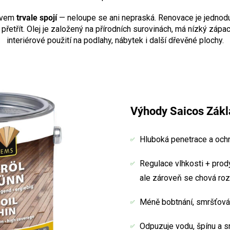
řevem
trvale spojí
— neloupe se ani nepraská. Renovace je jednod
u přetřít. Olej je založený na přírodních surovinách, má nízký záp
interiérové použití na podlahy, nábytek i další dřevěné plochy.
Výhody Saicos Zákla
Hluboká penetrace a ochr
Regulace vlhkosti + prod
ale zároveň se chová roz
Méně bobtnání, smršťován
Odpuzuje vodu, špínu a s