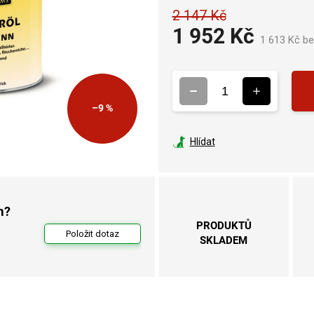
2 147 Kč
1 952 Kč
1 613 Kč b
–9 %
Hlídat
m?
PRODUKTŮ
Položit dotaz
SKLADEM