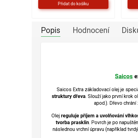
5
hvězdiček.
Popis
Hodnocení
Disk
Saicos
ex
Saicos Extra základovací olej je speci
struktury dřeva
. Slouží jako první krok
apod.). Dřevo chrání
Olej
reguluje příjem a uvolňování vlhkos
tvorba prasklin
. Povrch je po napuštěn
následnou vrchní úpravu (například tv