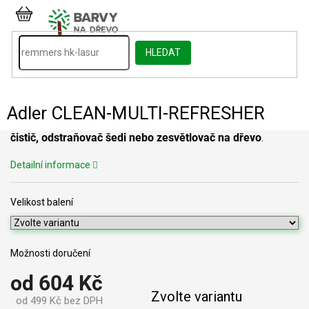
Přejít
na
NÁKUPNÍ
obsah
KOŠÍK
HLEDAT
Adler CLEAN-MULTI-REFRESHER
čistič, odstraňovač šedi nebo zesvětlovač na dřevo
.
Detailní informace
Velikost balení
Možnosti doručení
od
604 Kč
Zvolte variantu
od
499 Kč
bez DPH