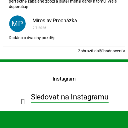
perfektně zabalené zboží a ještě i menší dárek k tomu. Vřele
doporučuji.
Miroslav Procházka
MP
Hodnocení obchodu je 1 z 5 hvězdiček.
2.7.2026
Dodáno o dva dny později.
Zobrazit další hodnocení
Z
á
p
Instagram
a
t
í
Sledovat na Instagramu