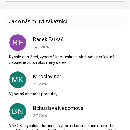
Radek Farkaš
RF
Hodnocení obchodu je 5 z 5 hvězdiček.
14.7.2026
Rychlé doručení, výborná komunikace obchodu, perfektně
zabalené zboží plus malý dárek.
Miroslav Karli
MK
Hodnocení obchodu je 5 z 5 hvězdiček.
7.7.2026
Výborný obchod i produkty
Bohuslava Nedomová
BN
Hodnocení obchodu je 5 z 5 hvězdiček.
2.7.2026
Vše OK - rychlost doručení, výborná komunikace obchodu,