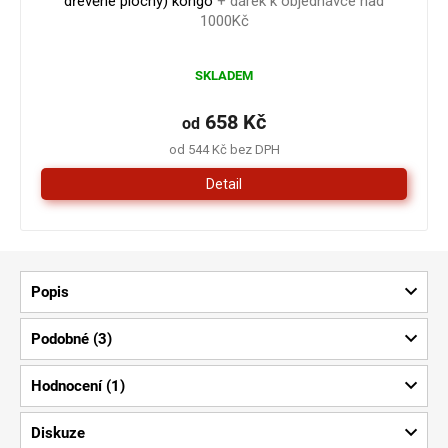
dřevěné plochy) kongo
+ dárek k objednávce nad
1000Kč
Průměrné
SKLADEM
hodnocení
produktu
je
658 Kč
od
5,0
od 544 Kč bez DPH
z
5
Detail
hvězdiček.
Popis
Podobné (3)
Hodnocení (1)
Diskuze