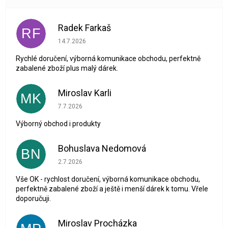
Radek Farkaš
RF
Hodnocení obchodu je 5 z 5 hvězdiček.
14.7.2026
Rychlé doručení, výborná komunikace obchodu, perfektně
zabalené zboží plus malý dárek.
Miroslav Karli
MK
Hodnocení obchodu je 5 z 5 hvězdiček.
7.7.2026
Výborný obchod i produkty
Bohuslava Nedomová
BN
Hodnocení obchodu je 5 z 5 hvězdiček.
2.7.2026
Vše OK - rychlost doručení, výborná komunikace obchodu,
perfektně zabalené zboží a ještě i menší dárek k tomu. Vřele
doporučuji.
Miroslav Procházka