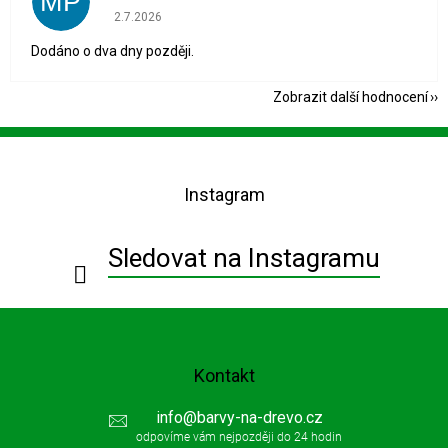
MP
Hodnocení obchodu je 1 z 5 hvězdiček.
2.7.2026
Dodáno o dva dny později.
Zobrazit další hodnocení
Z
á
p
Instagram
a
t
í
Sledovat na Instagramu
Kontakt
info
@
barvy-na-drevo.cz