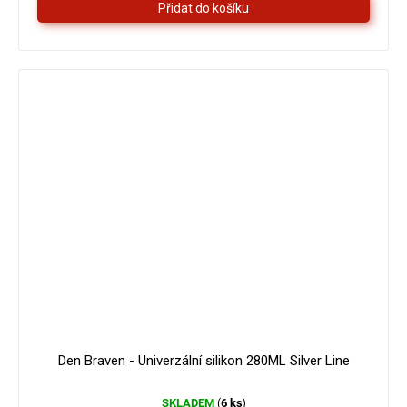
hvězdiček.
Den Braven - Univerzální silikon 280ML Silver Line
SKLADEM
6 ks
(
)