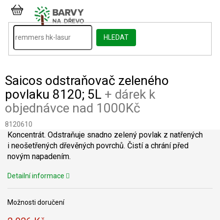
Přejít
na
NÁKUPNÍ
obsah
KOŠÍK
HLEDAT
Saicos odstraňovač zeleného
povlaku 8120; 5L
+ dárek k
objednávce nad 1000Kč
8120610
Koncentrát. Odstraňuje snadno zelený povlak z natřených
i neošetřených dřevěných povrchů. Čistí a chrání před
novým napadením.
Detailní informace
Možnosti doručení