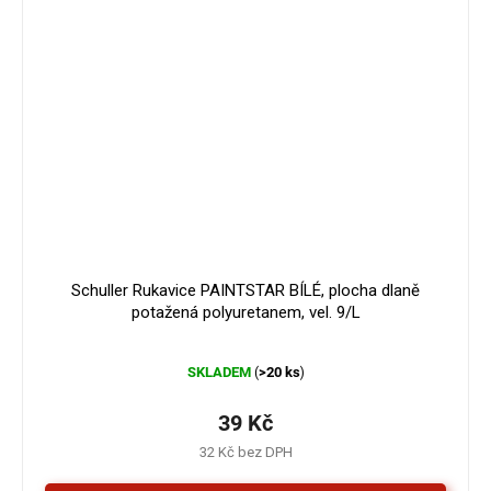
Schuller Rukavice PAINTSTAR BÍLÉ, plocha dlaně
potažená polyuretanem, vel. 9/L
Průměrné
SKLADEM
>20 ks
(
)
hodnocení
produktu
je
39 Kč
5,0
32 Kč bez DPH
z
5