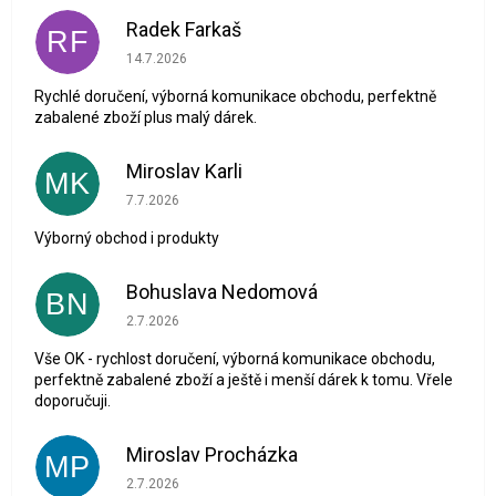
Radek Farkaš
RF
Hodnocení obchodu je 5 z 5 hvězdiček.
14.7.2026
Rychlé doručení, výborná komunikace obchodu, perfektně
zabalené zboží plus malý dárek.
Miroslav Karli
MK
Hodnocení obchodu je 5 z 5 hvězdiček.
7.7.2026
Výborný obchod i produkty
Bohuslava Nedomová
BN
Hodnocení obchodu je 5 z 5 hvězdiček.
2.7.2026
Vše OK - rychlost doručení, výborná komunikace obchodu,
perfektně zabalené zboží a ještě i menší dárek k tomu. Vřele
doporučuji.
Miroslav Procházka
MP
Hodnocení obchodu je 1 z 5 hvězdiček.
2.7.2026