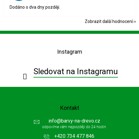
Dodáno o dva dny později.
Zobrazit další hodnocení
Z
á
p
Instagram
a
t
í
Sledovat na Instagramu
Kontakt
info
@
barvy-na-drevo.cz
+420 734 477 846