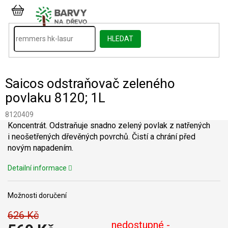
Přejít
na
NÁKUPNÍ
obsah
KOŠÍK
HLEDAT
Saicos odstraňovač zeleného
povlaku 8120; 1L
8120409
Koncentrát. Odstraňuje snadno zelený povlak z natřených
i neošetřených dřevěných povrchů. Čistí a chrání před
novým napadením.
Detailní informace
Možnosti doručení
626 Kč
nedostupné -