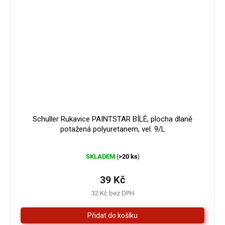
Schuller Rukavice PAINTSTAR BÍLÉ, plocha dlaně
potažená polyuretanem, vel. 9/L
Průměrné
SKLADEM
>20 ks
(
)
hodnocení
produktu
je
39 Kč
5,0
32 Kč bez DPH
z
5
hvězdiček.