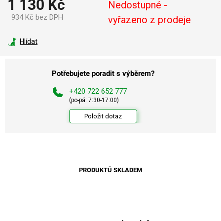
1 130 Kč
Nedostupné -
934 Kč bez DPH
vyřazeno z prodeje
Měrná
cena:
Hlídat
Potřebujete poradit s výběrem?
+420 722 652 777
(po-pá: 7:30-17:00)
Položit dotaz
PRODUKTŮ SKLADEM