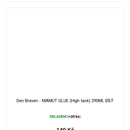
179 Kč
–16 %
Den Braven - MAMUT GLUE (High tack) 290ML BÍLÝ
Průměrné
SKLADEM
>20 ks
(
)
hodnocení
produktu
je
149 Kč