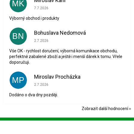
Miroslav Karli
MK
Hodnocení obchodu je 5 z 5 hvězdiček.
7.7.2026
Výborný obchod i produkty
Bohuslava Nedomová
BN
Hodnocení obchodu je 5 z 5 hvězdiček.
2.7.2026
Vše OK - rychlost doručení, výborná komunikace obchodu,
perfektně zabalené zboží a ještě i menší dárek k tomu. Vřele
doporučuji.
Miroslav Procházka
MP
Hodnocení obchodu je 1 z 5 hvězdiček.
2.7.2026
Dodáno o dva dny později.
Zobrazit další hodnocení
Z
á
p