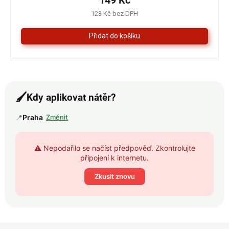
4,3
123 Kč bez DPH
z
5
hvězdiček.
🖌️
Kdy aplikovat nátěr?
📍
Praha
Změnit
⚠️ Nepodařilo se načíst předpověď. Zkontrolujte
připojení k internetu.
Zkusit znovu