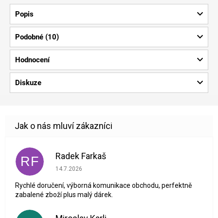
Popis
Podobné (10)
Hodnocení
Diskuze
Radek Farkaš
RF
Hodnocení obchodu je 5 z 5 hvězdiček.
14.7.2026
Rychlé doručení, výborná komunikace obchodu, perfektně
zabalené zboží plus malý dárek.