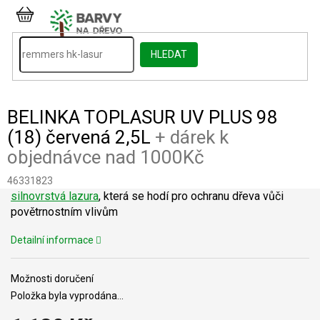
Přejít
na
NÁKUPNÍ
obsah
KOŠÍK
HLEDAT
BELINKA TOPLASUR UV PLUS 98
(18) červená 2,5L
+ dárek k
objednávce nad 1000Kč
46331823
silnovrstvá lazura
, která se hodí pro ochranu dřeva vůči
povětrnostním vlivům
Detailní informace
Možnosti doručení
Položka byla vyprodána…