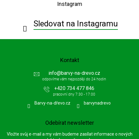
Instagram
a
t
í
Sledovat na Instagramu
Kontakt
info
@
barvy-na-drevo.cz
+420 734 477 846
Barvy-na-dřevo.cz
barvynadrevo
Odebírat newsletter
Vložte svůj e-mail a my vám budeme zasílat informace o nových