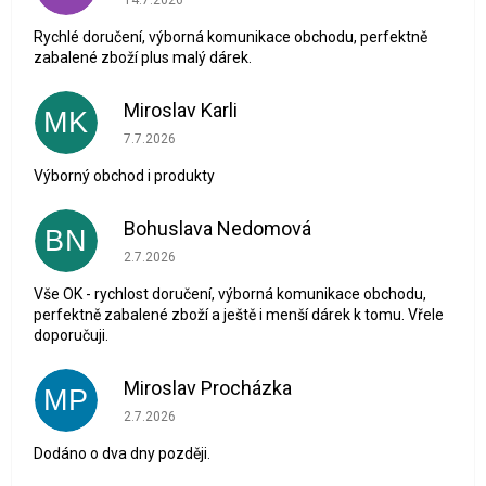
Rychlé doručení, výborná komunikace obchodu, perfektně
zabalené zboží plus malý dárek.
Miroslav Karli
MK
Hodnocení obchodu je 5 z 5 hvězdiček.
7.7.2026
Výborný obchod i produkty
Bohuslava Nedomová
BN
Hodnocení obchodu je 5 z 5 hvězdiček.
2.7.2026
Vše OK - rychlost doručení, výborná komunikace obchodu,
perfektně zabalené zboží a ještě i menší dárek k tomu. Vřele
doporučuji.
Miroslav Procházka
MP
Hodnocení obchodu je 1 z 5 hvězdiček.
2.7.2026
Dodáno o dva dny později.