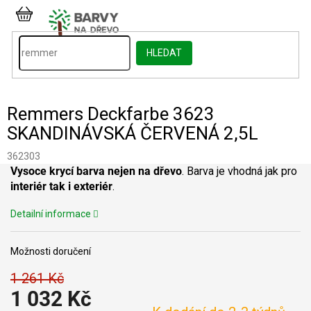
Přejít
na
NÁKUPNÍ
obsah
KOŠÍK
HLEDAT
Remmers Deckfarbe 3623
SKANDINÁVSKÁ ČERVENÁ 2,5L
362303
Vysoce krycí barva nejen na dřevo
. Barva je vhodná jak pro
interiér tak i exteriér
.
Detailní informace
Možnosti doručení
1 261 Kč
1 032 Kč