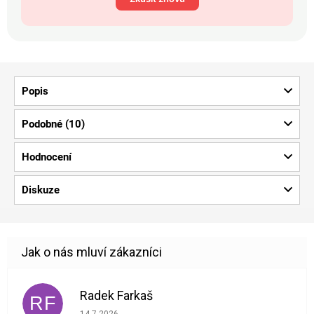
Popis
Podobné (10)
Hodnocení
Diskuze
Radek Farkaš
RF
Hodnocení obchodu je 5 z 5 hvězdiček.
14.7.2026