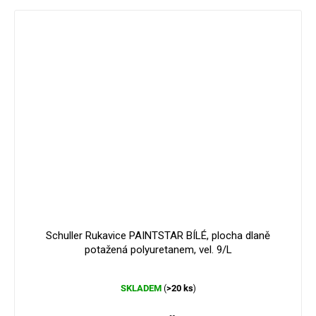
Schuller Rukavice PAINTSTAR BÍLÉ, plocha dlaně
potažená polyuretanem, vel. 9/L
Průměrné
SKLADEM
>20 ks
(
)
hodnocení
produktu