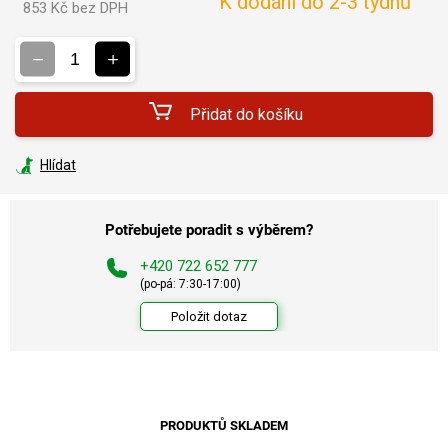
K dodání do 2-3 týdnů
853 Kč bez DPH
Měrná
cena:
Přidat do košíku
Hlídat
Potřebujete poradit s výběrem?
+420 722 652 777
(po-pá: 7:30-17:00)
Položit dotaz
PRODUKTŮ SKLADEM