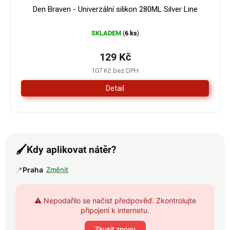
Den Braven - Univerzální silikon 280ML Silver Line
SKLADEM
6 ks
(
)
129 Kč
107 Kč bez DPH
Detail
🖌️
Kdy aplikovat nátěr?
📍
Praha
Změnit
⚠️ Nepodařilo se načíst předpověď. Zkontrolujte
připojení k internetu.
Zkusit znovu