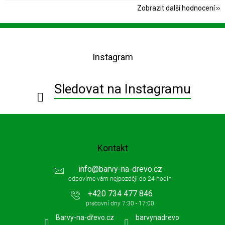
Zobrazit další hodnocení
Z
á
p
Instagram
a
t
í
Sledovat na Instagramu
Kontakt
info
@
barvy-na-drevo.cz
+420 734 477 846
Barvy-na-dřevo.cz
barvynadrevo