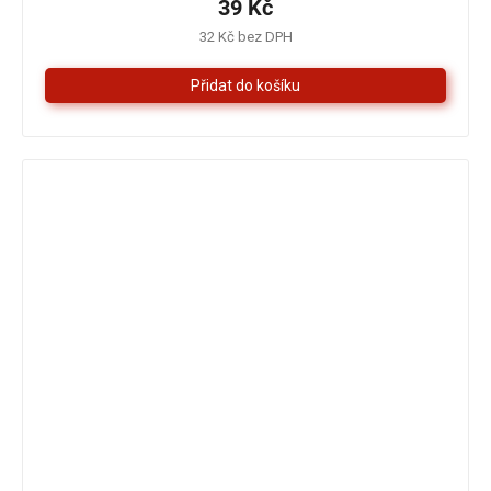
je
39 Kč
5,0
32 Kč bez DPH
z
5
hvězdiček.