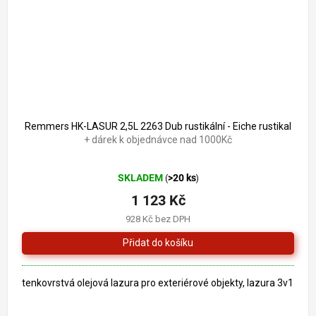
Remmers HK-LASUR 2,5L 2263 Dub rustikální - Eiche rustikal
+ dárek k objednávce nad 1000Kč
Průměrné
SKLADEM
>20 ks
(
)
hodnocení
produktu
1 123 Kč
je
928 Kč bez DPH
5,0
z
5
hvězdiček.
tenkovrstvá olejová lazura pro exteriérové objekty, lazura 3v1