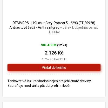
REMMERS - HK Lasur Grey-Protect 5L 2293 (FT-20928)
Antracitově šedá - Anthrazitgrau
+ dárek k objednávce nad
1000Kč
Průměrné
SKLADEM
12 ks
(
)
hodnocení
produktu
2 126 Kč
je
1 757 Kč bez DPH
5,0
z
5
hvězdiček.
Tenkovrstvá lazura vhodná nejen pro jehličnaté dřeviny.
Zabraňuje modrání a působí proti hnilobě.