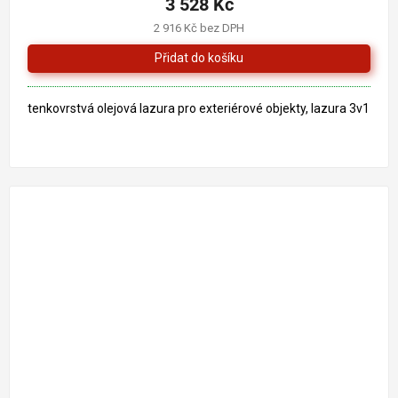
3 528 Kč
je
2 916 Kč bez DPH
4,0
z
5
hvězdiček.
tenkovrstvá olejová lazura pro exteriérové objekty, lazura 3v1