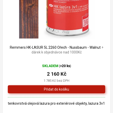
o
k
d
t
u
ů
k
t
ů
Remmers HK-LASUR 5L 2260 Ořech - Nussbaum - Walnut
+
dárek k objednávce nad 1000Kč
Průměrné
SKLADEM
>20 ks
(
)
hodnocení
produktu
2 160 Kč
je
1 785 Kč bez DPH
5,0
z
5
hvězdiček.
tenkovrstvá olejová lazura pro exteriérové objekty, lazura 3v1