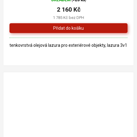
(
)
hodnocení
produktu
2 160 Kč
je
1 785 Kč bez DPH
5,0
z
5
hvězdiček.
tenkovrstvá olejová lazura pro exteriérové objekty, lazura 3v1