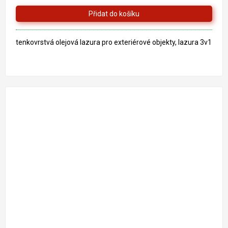
z
5
hvězdiček.
tenkovrstvá olejová lazura pro exteriérové objekty, lazura 3v1