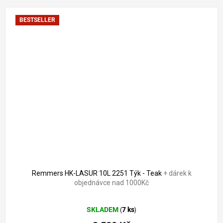
BESTSELLER
3 896 Kč
–9 %
Remmers HK-LASUR 10L 2251 Týk - Teak
+ dárek k
objednávce nad 1000Kč
Průměrné
SKLADEM
7 ks
(
)
hodnocení
produktu