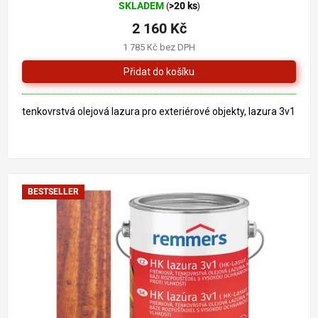
SKLADEM
>20 ks
(
)
hodnocení
produktu
2 160 Kč
je
1 785 Kč bez DPH
5,0
z
5
hvězdiček.
tenkovrstvá olejová lazura pro exteriérové objekty, lazura 3v1
BESTSELLER