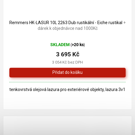
3 896 Kč
–5 %
Remmers HK-LASUR 10L 2263 Dub rustikální - Eiche rustikal
+
dárek k objednávce nad 1000Kč
Průměrné
SKLADEM
>20 ks
(
)
hodnocení
produktu
3 695 Kč
je
3 054 Kč bez DPH
5,0
z
5
hvězdiček.
tenkovrstvá olejová lazura pro exteriérové objekty, lazura 3v1