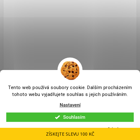
REMMERS - HK Lasur Grey-Protect 2,5L 2294 (FT-20924)
Tento web používá soubory cookie. Dalším procházením
Vodově šedá - Wassergrau
+ dárek k objednávce nad 1000Kč
tohoto webu vyjadřujete souhlas s jejich používáním.
SKLADEM
14 ks
Nastavení
(
)
1 123 Kč
Souhlasím
928 Kč bez DPH
Odmítnout
ZÍSKEJTE SLEVU 100 KČ