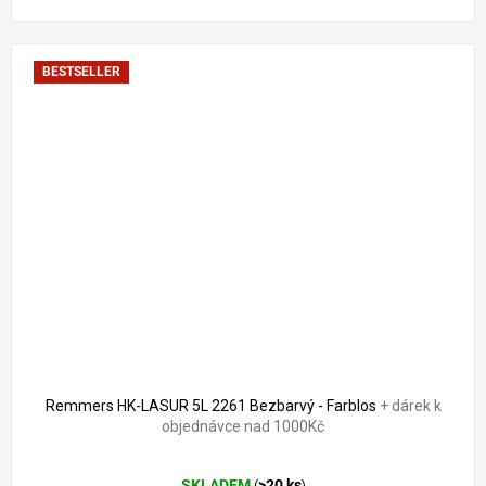
BESTSELLER
Remmers HK-LASUR 5L 2261 Bezbarvý - Farblos
+ dárek k
objednávce nad 1000Kč
Průměrné
SKLADEM
>20 ks