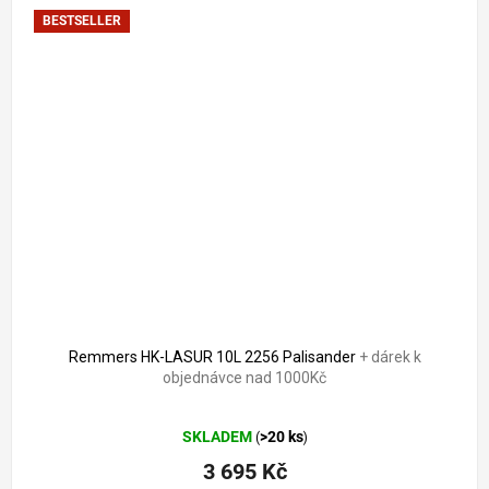
BESTSELLER
3 896 Kč
–5 %
Remmers HK-LASUR 10L 2256 Palisander
+ dárek k
objednávce nad 1000Kč
Průměrné
SKLADEM
>20 ks
(
)
hodnocení
produktu
3 695 Kč
je