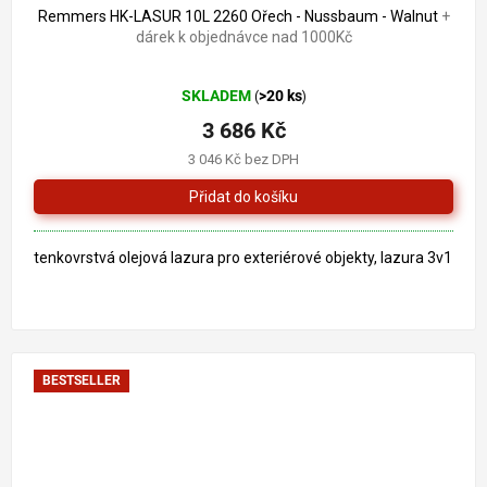
Remmers HK-LASUR 10L 2260 Ořech - Nussbaum - Walnut
+
dárek k objednávce nad 1000Kč
Průměrné
SKLADEM
>20 ks
(
)
hodnocení
produktu
3 686 Kč
je
3 046 Kč bez DPH
4,0
z
5
hvězdiček.
tenkovrstvá olejová lazura pro exteriérové objekty, lazura 3v1
BESTSELLER