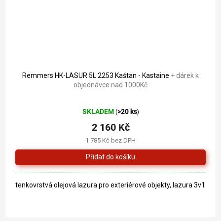
Remmers HK-LASUR 5L 2253 Kaštan - Kastaine
+ dárek k
objednávce nad 1000Kč
Průměrné
SKLADEM
>20 ks
(
)
hodnocení
produktu
2 160 Kč
je
1 785 Kč bez DPH
4,9
z
5
hvězdiček.
tenkovrstvá olejová lazura pro exteriérové objekty, lazura 3v1