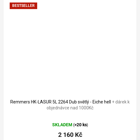
BESTSELLER
Remmers HK-LASUR 5L 2264 Dub světlý - Eiche hell
+ dárek k
objednávce nad 1000Kč
Průměrné
SKLADEM
>20 ks
(
)
hodnocení
produktu
2 160 Kč
je