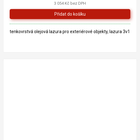
3 054 Kč bez DPH
4,7
z
5
hvězdiček.
tenkovrstvá olejová lazura pro exteriérové objekty, lazura 3v1