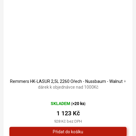
Remmers HK-LASUR 2,5L 2260 Ořech - Nussbaum - Walnut
+
dárek k objednávce nad 1000Kč
Průměrné
SKLADEM
>20 ks
(
)
hodnocení
produktu
1 123 Kč
je
928 Kč bez DPH
4,0
z
5