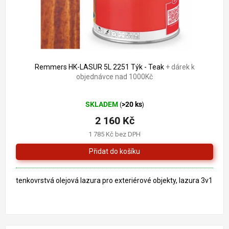
Remmers HK-LASUR 5L 2251 Týk - Teak
+ dárek k
objednávce nad 1000Kč
Průměrné
SKLADEM
>20 ks
(
)
hodnocení
produktu
2 160 Kč
je
1 785 Kč bez DPH
4,6
z
5
hvězdiček.
tenkovrstvá olejová lazura pro exteriérové objekty, lazura 3v1