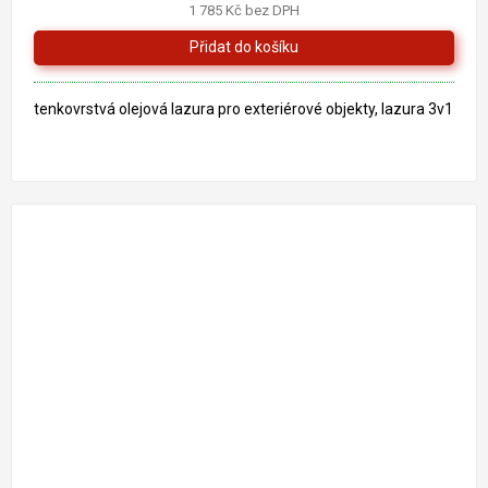
1 785 Kč bez DPH
5,0
z
5
hvězdiček.
tenkovrstvá olejová lazura pro exteriérové objekty, lazura 3v1