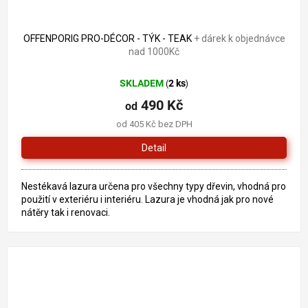
OFFENPORIG PRO-DÉCOR - TÝK - TEAK
+ dárek k objednávce
nad 1000Kč
SKLADEM
2 ks
(
)
490 Kč
od
od 405 Kč bez DPH
Detail
Nestékavá lazura určena pro všechny typy dřevin, vhodná pro
použití v exteriéru i interiéru. Lazura je vhodná jak pro nové
nátěry tak i renovaci.