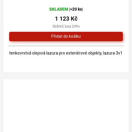
Průměrné
SKLADEM
>20 ks
(
)
hodnocení
produktu
1 123 Kč
je
928 Kč bez DPH
5,0
z
5
hvězdiček.
tenkovrstvá olejová lazura pro exteriérové objekty, lazura 3v1