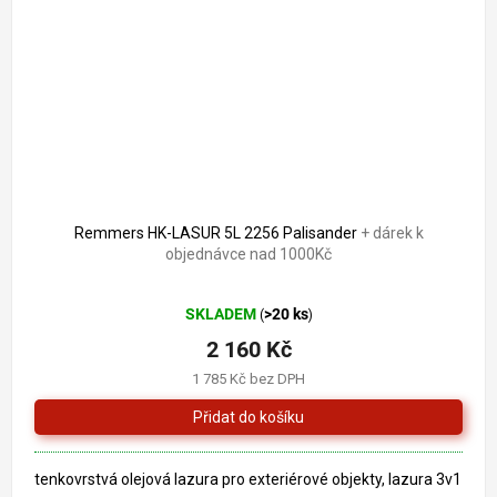
Remmers HK-LASUR 5L 2256 Palisander
+ dárek k
objednávce nad 1000Kč
Průměrné
SKLADEM
>20 ks
(
)
hodnocení
produktu
2 160 Kč
je
1 785 Kč bez DPH
5,0
z
5
hvězdiček.
tenkovrstvá olejová lazura pro exteriérové objekty, lazura 3v1