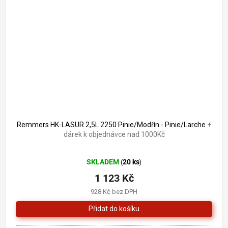
Remmers HK-LASUR 2,5L 2250 Pinie/Modřín - Pinie/Larche
+
dárek k objednávce nad 1000Kč
Průměrné
SKLADEM
20 ks
(
)
hodnocení
produktu
1 123 Kč
je
928 Kč bez DPH
5,0
z
5
hvězdiček.