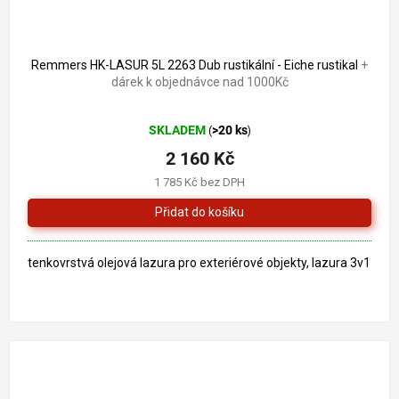
Remmers HK-LASUR 5L 2263 Dub rustikální - Eiche rustikal
+
dárek k objednávce nad 1000Kč
Průměrné
SKLADEM
>20 ks
(
)
hodnocení
produktu
2 160 Kč
je
1 785 Kč bez DPH
5,0
z
5
hvězdiček.
tenkovrstvá olejová lazura pro exteriérové objekty, lazura 3v1