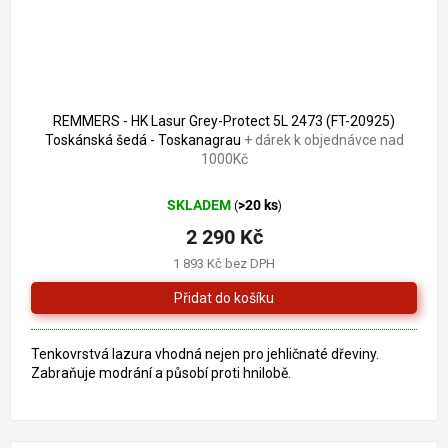
REMMERS - HK Lasur Grey-Protect 5L 2473 (FT-20925)
Toskánská šedá - Toskanagrau
+ dárek k objednávce nad
1000Kč
SKLADEM
>20 ks
(
)
2 290 Kč
1 893 Kč bez DPH
Tenkovrstvá lazura vhodná nejen pro jehličnaté dřeviny.
Zabraňuje modrání a působí proti hnilobě.