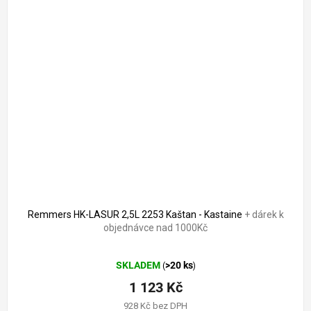
Remmers HK-LASUR 2,5L 2253 Kaštan - Kastaine
+ dárek k
objednávce nad 1000Kč
Průměrné
SKLADEM
>20 ks
(
)
hodnocení
produktu
1 123 Kč
je
928 Kč bez DPH
4,8