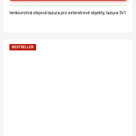
hvězdiček.
tenkovrstvá olejová lazura pro exteriérové objekty, lazura 3v1
BESTSELLER
3 896 Kč
–5 %