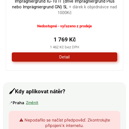
Imprägniergrund IG-10 IT (dříve Imprägniergrund Plus
nebo Imprägniergrund GN) 5L
+ dárek k objednávce nad
1000Kč
Nedostupné - vyřazeno z prodeje
1 769 Kč
1 462 Kč bez DPH
Detail
🖌️
Kdy aplikovat nátěr?
📍
Praha
Změnit
⚠️ Nepodařilo se načíst předpověď. Zkontrolujte
připojení k internetu.