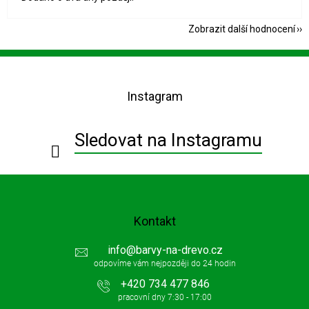
Zobrazit další hodnocení
Z
á
p
Instagram
a
t
í
Sledovat na Instagramu
Kontakt
info
@
barvy-na-drevo.cz
+420 734 477 846