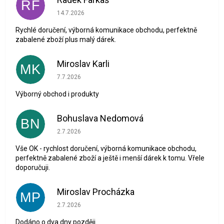
RF
Hodnocení obchodu je 5 z 5 hvězdiček.
14.7.2026
Rychlé doručení, výborná komunikace obchodu, perfektně
zabalené zboží plus malý dárek.
Miroslav Karli
MK
Hodnocení obchodu je 5 z 5 hvězdiček.
7.7.2026
Výborný obchod i produkty
Bohuslava Nedomová
BN
Hodnocení obchodu je 5 z 5 hvězdiček.
2.7.2026
Vše OK - rychlost doručení, výborná komunikace obchodu,
perfektně zabalené zboží a ještě i menší dárek k tomu. Vřele
doporučuji.
Miroslav Procházka
MP
Hodnocení obchodu je 1 z 5 hvězdiček.
2.7.2026
Dodáno o dva dny později.