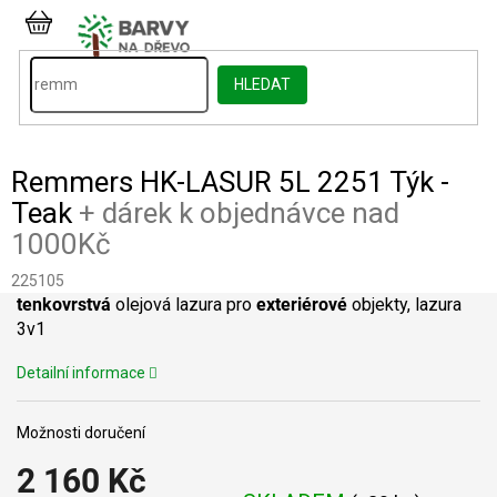
Přejít
na
NÁKUPNÍ
obsah
KOŠÍK
HLEDAT
Remmers HK-LASUR 5L 2251 Týk -
Teak
+ dárek k objednávce nad
1000Kč
225105
tenkovrstvá
olejová lazura pro
exteriérové
objekty, lazura
3v1
Detailní informace
Možnosti doručení
2 160 Kč