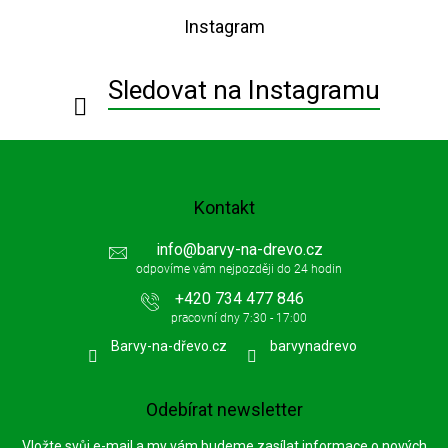
p
Instagram
a
t
í
Sledovat na Instagramu
Kontakt
info
@
barvy-na-drevo.cz
+420 734 477 846
Barvy-na-dřevo.cz
barvynadrevo
Odebírat newsletter
Vložte svůj e-mail a my vám budeme zasílat informace o nových