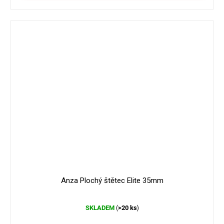
Anza Plochý štětec Elite 35mm
Průměrné
SKLADEM
>20 ks
(
)
hodnocení
produktu