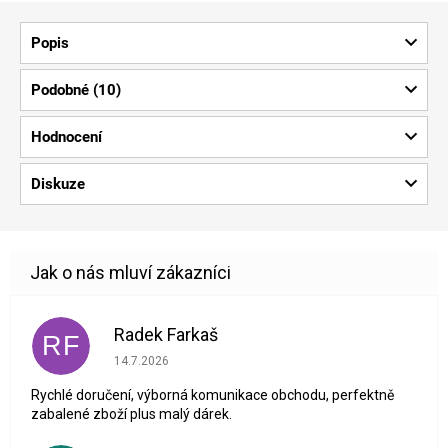
Popis
Podobné (10)
Hodnocení
Diskuze
Radek Farkaš
RF
Hodnocení obchodu je 5 z 5 hvězdiček.
14.7.2026
Rychlé doručení, výborná komunikace obchodu, perfektně
zabalené zboží plus malý dárek.