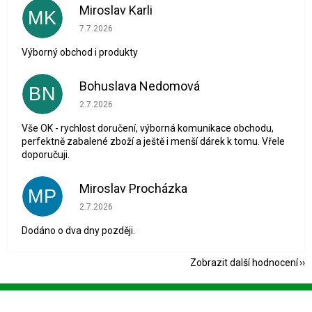
Miroslav Karli
MK
Hodnocení obchodu je 5 z 5 hvězdiček.
7.7.2026
Výborný obchod i produkty
Bohuslava Nedomová
BN
Hodnocení obchodu je 5 z 5 hvězdiček.
2.7.2026
Vše OK - rychlost doručení, výborná komunikace obchodu,
perfektně zabalené zboží a ještě i menší dárek k tomu. Vřele
doporučuji.
Miroslav Procházka
MP
Hodnocení obchodu je 1 z 5 hvězdiček.
2.7.2026
Dodáno o dva dny později.
Zobrazit další hodnocení
Z
á