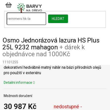
Přejít
na
NÁKUPNÍ
obsah
KOŠÍK
HLEDAT
Osmo Jednorázová lazura HS Plus
25L 9232 mahagon
+ dárek k
objednávce nad 1000Kč
11101255
dekorativní hedvábně matný nátěr na bázi přírodních olejů
pro použití v exteriéru
Detailní informace
Možnosti doručení
30 987 Kč
nedostupné -