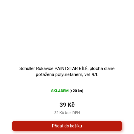
Schuller Rukavice PAINTSTAR BÍLÉ, plocha dlaně
potažená polyuretanem, vel. 9/L
Průměrné
SKLADEM
>20 ks
(
)
hodnocení
produktu
je
39 Kč
5,0
32 Kč bez DPH
z
5
hvězdiček.