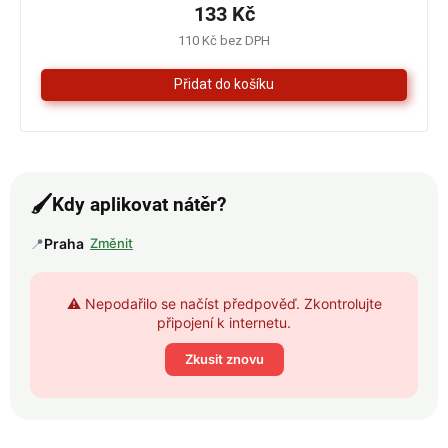
je
133 Kč
5,0
110 Kč bez DPH
z
5
hvězdiček.
🖌️
Kdy aplikovat nátěr?
📍
Praha
Změnit
⚠️ Nepodařilo se načíst předpověď. Zkontrolujte
připojení k internetu.
Zkusit znovu