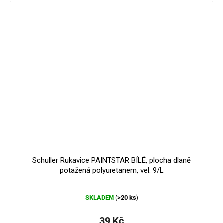
Schuller Rukavice PAINTSTAR BÍLÉ, plocha dlaně
potažená polyuretanem, vel. 9/L
Průměrné
SKLADEM
>20 ks
(
)
hodnocení
produktu
je
39 Kč