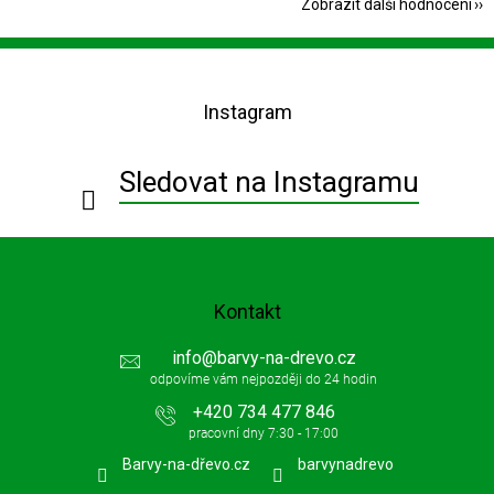
Zobrazit další hodnocení
Z
á
p
Instagram
a
t
í
Sledovat na Instagramu
Kontakt
info
@
barvy-na-drevo.cz
+420 734 477 846
Barvy-na-dřevo.cz
barvynadrevo