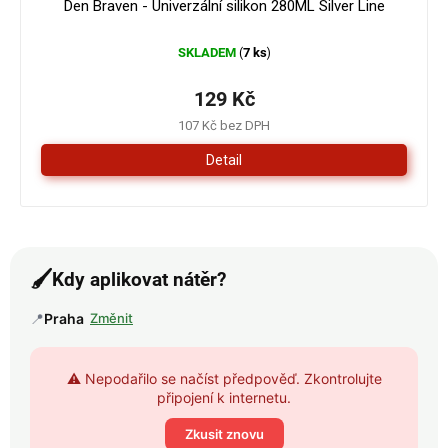
Den Braven - Univerzální silikon 280ML Silver Line
SKLADEM
7 ks
(
)
129 Kč
107 Kč bez DPH
Detail
🖌️
Kdy aplikovat nátěr?
📍
Praha
Změnit
⚠️ Nepodařilo se načíst předpověď. Zkontrolujte
připojení k internetu.
Zkusit znovu