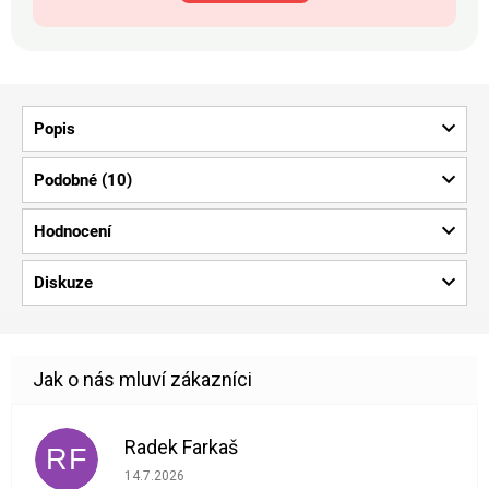
Popis
Podobné (10)
Hodnocení
Diskuze
Radek Farkaš
RF
Hodnocení obchodu je 5 z 5 hvězdiček.
14.7.2026