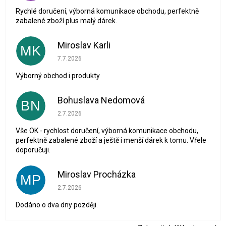
Rychlé doručení, výborná komunikace obchodu, perfektně
zabalené zboží plus malý dárek.
Miroslav Karli
MK
Hodnocení obchodu je 5 z 5 hvězdiček.
7.7.2026
Výborný obchod i produkty
Bohuslava Nedomová
BN
Hodnocení obchodu je 5 z 5 hvězdiček.
2.7.2026
Vše OK - rychlost doručení, výborná komunikace obchodu,
perfektně zabalené zboží a ještě i menší dárek k tomu. Vřele
doporučuji.
Miroslav Procházka
MP
Hodnocení obchodu je 1 z 5 hvězdiček.
2.7.2026
Dodáno o dva dny později.