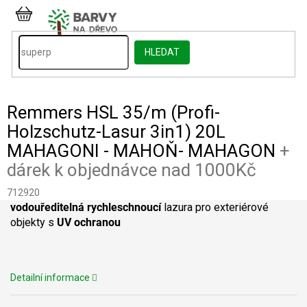
Přejít
na
NÁKUPNÍ
obsah
KOŠÍK
HLEDAT
Remmers HSL 35/m (Profi-
Holzschutz-Lasur 3in1) 20L
MAHAGONI - MAHOŇ- MAHAGON
+
dárek k objednávce nad 1000Kč
712920
vodouředitelná rychleschnoucí
lazura pro exteriérové
objekty s
UV ochranou
Detailní informace