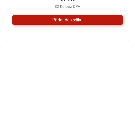
5,0
32 Kč bez DPH
z
5
hvězdiček.