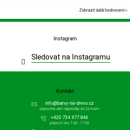
Zobrazit další hodnocení
Z
á
p
Instagram
a
t
í
Sledovat na Instagramu
Kontakt
info
@
barvy-na-drevo.cz
+420 734 477 846