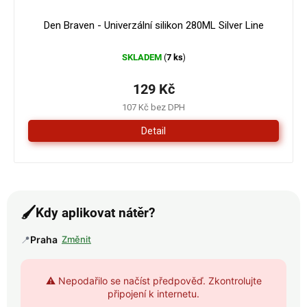
Den Braven - Univerzální silikon 280ML Silver Line
SKLADEM
7 ks
(
)
129 Kč
107 Kč bez DPH
Detail
🖌️
Kdy aplikovat nátěr?
📍
Praha
Změnit
⚠️ Nepodařilo se načíst předpověď. Zkontrolujte
připojení k internetu.