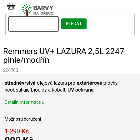
Přejít
na
NÁKUPNÍ
obsah
KOŠÍK
HLEDAT
Remmers UV+ LAZURA 2,5L 2247
pinie/modřín
224703
středněvrstvá
olejová lazura pro
exteriérové
plochy,
neobsahuje biocidy a kobalt,
UV ochrana
Detailní informace
Možnosti doručení
1 290 Kč