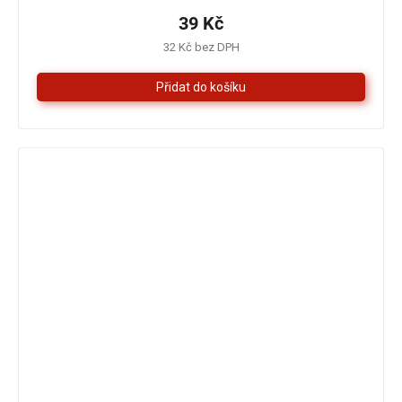
produktu
je
39 Kč
5,0
32 Kč bez DPH
z
5
hvězdiček.