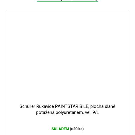
Schuller Rukavice PAINTSTAR BÍLÉ, plocha dlaně
potažená polyuretanem, vel. 9/L
Průměrné
SKLADEM
>20 ks
(
)
hodnocení