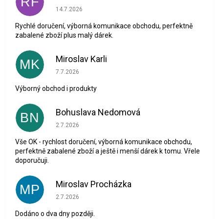
RF
Hodnocení obchodu je 5 z 5 hvězdiček.
14.7.2026
Rychlé doručení, výborná komunikace obchodu, perfektně
zabalené zboží plus malý dárek.
Miroslav Karli
MK
Hodnocení obchodu je 5 z 5 hvězdiček.
7.7.2026
Výborný obchod i produkty
Bohuslava Nedomová
BN
Hodnocení obchodu je 5 z 5 hvězdiček.
2.7.2026
Vše OK - rychlost doručení, výborná komunikace obchodu,
perfektně zabalené zboží a ještě i menší dárek k tomu. Vřele
doporučuji.
Miroslav Procházka
MP
Hodnocení obchodu je 1 z 5 hvězdiček.
2.7.2026
Dodáno o dva dny později.