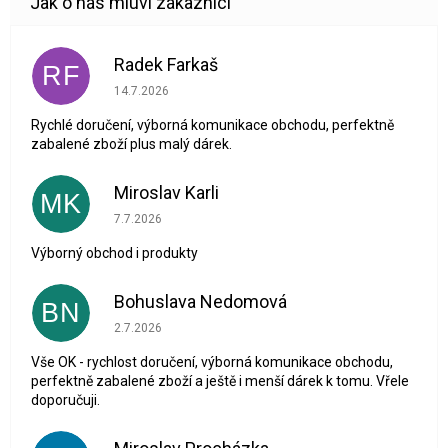
Radek Farkaš
RF
Hodnocení obchodu je 5 z 5 hvězdiček.
14.7.2026
Rychlé doručení, výborná komunikace obchodu, perfektně
zabalené zboží plus malý dárek.
Miroslav Karli
MK
Hodnocení obchodu je 5 z 5 hvězdiček.
7.7.2026
Výborný obchod i produkty
Bohuslava Nedomová
BN
Hodnocení obchodu je 5 z 5 hvězdiček.
2.7.2026
Vše OK - rychlost doručení, výborná komunikace obchodu,
perfektně zabalené zboží a ještě i menší dárek k tomu. Vřele
doporučuji.