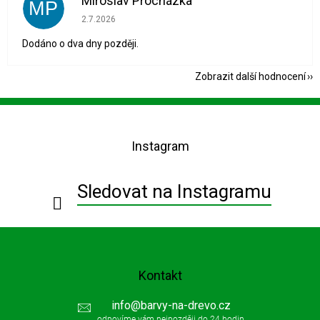
Miroslav Procházka
MP
Hodnocení obchodu je 1 z 5 hvězdiček.
2.7.2026
Dodáno o dva dny později.
Zobrazit další hodnocení
Z
á
p
Instagram
a
t
í
Sledovat na Instagramu
Kontakt
info
@
barvy-na-drevo.cz