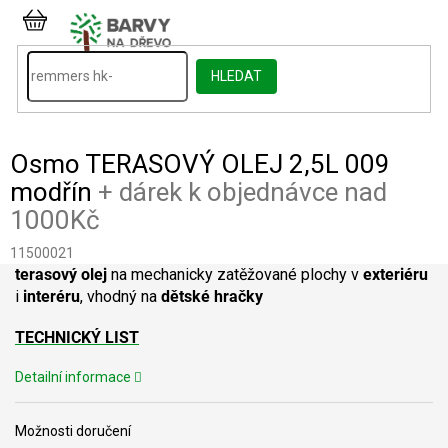
Přejít
na
NÁKUPNÍ
obsah
KOŠÍK
HLEDAT
Osmo TERASOVÝ OLEJ 2,5L 009
modřín
+ dárek k objednávce nad
1000Kč
11500021
terasový olej
na mechanicky zatěžované plochy v
exteriéru
i
interéru
, vhodný na
dětské hračky
TECHNICKÝ LIST
Detailní informace
Možnosti doručení