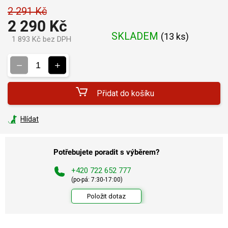
2 291 Kč
2 290 Kč
SKLADEM
(
13 ks
)
1 893 Kč bez DPH
Měrná
cena:
Přidat do košíku
Hlídat
Potřebujete poradit s výběrem?
+420 722 652 777
(po-pá: 7:30-17:00)
Položit dotaz