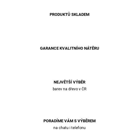
PRODUKTŮ SKLADEM
GARANCE KVALITNÍHO NÁTĚRU
NEJVĚTŠÍ VÝBĚR
barev na dřevo v ČR
PORADÍME VÁM S VÝBĚREM
na chatu i telefonu