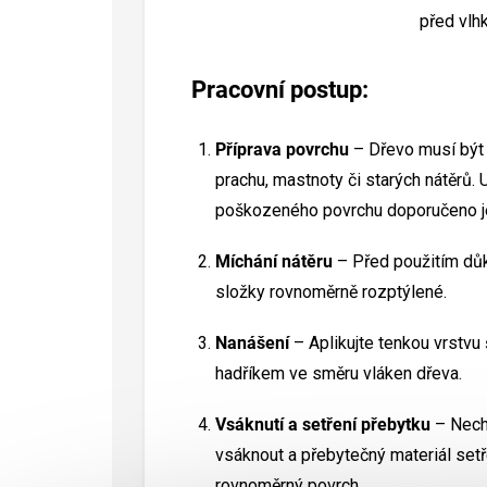
před vlh
Pracovní postup:
Příprava povrchu
– Dřevo musí být 
prachu, mastnoty či starých nátěrů.
poškozeného povrchu doporučeno j
Míchání nátěru
– Před použitím důk
složky rovnoměrně rozptýlené.
Nanášení
– Aplikujte tenkou vrstvu
hadříkem ve směru vláken dřeva.
Vsáknutí a setření přebytku
– Necht
vsáknout a přebytečný materiál set
rovnoměrný povrch.