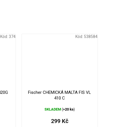
Kód:
374
Kód:
538584
330 Kč
–9 %
420G
Fischer CHEMICKÁ MALTA FIS VL
410 C
SKLADEM
>20 ks
(
)
299 Kč