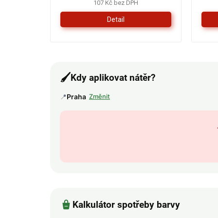
107 Kč bez DPH
Detail
🖌️
Kdy aplikovat nátěr?
📍
Praha
Změnit
Kalkulátor spotřeby barvy