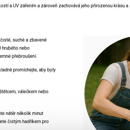
kostí a UV zářením a zároveň zachovává jeho přirozenou krásu a s
čisté, suché a zbavené
 U hrubého nebo
emné přebroušení.
ladně promíchejte, aby byly
 štětcem, válečkem nebo
e nátěr několik minut
řete čistým hadříkem pro