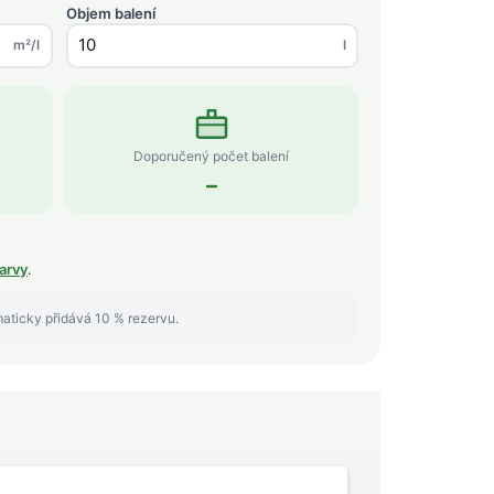
Objem balení
m²/l
l
Doporučený počet balení
–
arvy
.
maticky přidává 10 % rezervu.