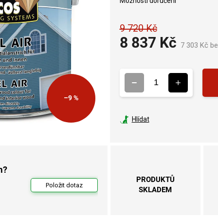
Možnosti doručení
9 720 Kč
8 837 Kč
7 303 Kč b
–9 %
Hlídat
m?
PRODUKTŮ
Položit dotaz
SKLADEM