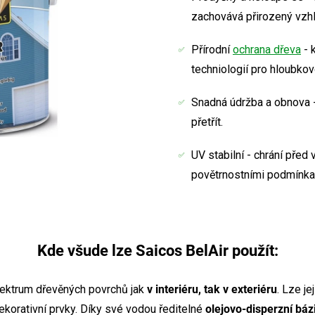
zachovává přirozený vzhl
Přírodní
ochrana dřeva
- 
techniologií pro hloubkov
Snadná údržba a obnova -
přetřít.
UV stabilní - chrání před 
povětrnostními podmínka
Kde všude lze Saicos BelAir použít:
pektrum dřevěných povrchů jak
v interiéru, tak v exteriéru
. Lze je
dekorativní prvky. Díky své vodou ředitelné
olejovo-disperzní báz