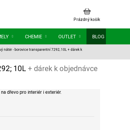
NÁKUPNÍ
KOŠÍK
Prázdný košík
MELY
CHEMIE
OUTLET
BLOG
vý nátěr - borovice transparentní 7292; 10L
+ dárek k
7292; 10L
+ dárek k objednávce
na dřevo pro interiér i exteriér.