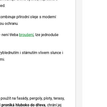
ed.
kombinuje přírodní oleje s moderní
ou ochranu.
 není třeba
broušení
, lze jednoduše
vyblednutím i stárnutím vlivem slunce i
mi.
j použít na fasády, pergoly, ploty, terasy,
i proniká hluboko do dřeva
, chrání jej