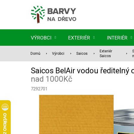
Přejít
na
obsah
VÝROBCI
EXTERIÉR
INTERIÉR
Exteriér
S
Domů
Výrobci
Saicos
Saicos
n
Saicos BelAir vodou ředitelný 
nad 1000Kč
7292701