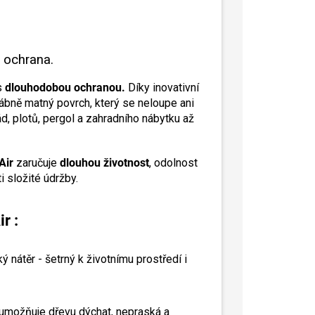
á ochrana.
s
dlouhodobou ochranou.
Díky inovativní
vábně matný povrch, který se neloupe ani
d, plotů, pergol a zahradního nábytku až
Air
zaručuje
dlouhou životnost
, odolnost
 složité údržby.
r :
ý nátěr - šetrný k životnímu prostředí i
umožňuje dřevu dýchat, nepraská a