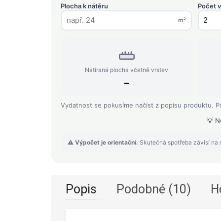
Plocha k nátěru
Počet v
m²
Natíraná plocha včetně vrstev
–
Vydatnost se pokusíme načíst z popisu produktu. Po
💡 N
⚠️
Výpočet je orientační.
Skutečná spotřeba závisí na s
Popis
Podobné (10)
H