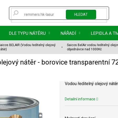
HLEDAT
DLE TYPU NÁTĚRU
NÁŘADÍ
LEPIDLA A T
aicos BELAIR (Vodou ředitelný olejový
Saicos BelAir vodou ředitelný olejo
átěr)
objednávce nad 1000Kč
olejový nátěr - borovice transparentní 
Vodou ředitelný olejový nátěr 
Detailní informace