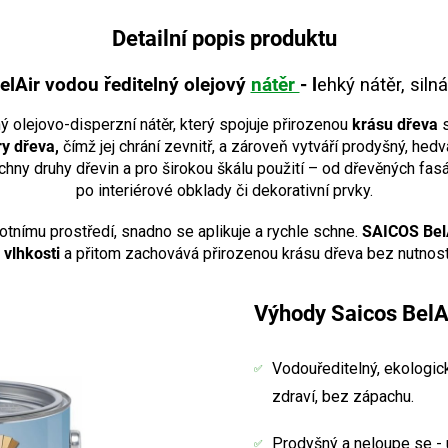
Detailní popis produktu
elAir vodou ředitelný olejový
nátěr
- l
ehký nátěr, siln
 olejovo-disperzní nátěr, který spojuje přirozenou
krásu dřeva
y dřeva,
čímž jej chrání zevnitř, a zároveň vytváří prodyšný, hed
chny druhy dřevin a pro širokou škálu použití – od dřevěných fasá
po interiérové obklady či dekorativní prvky.
votnímu prostředí, snadno se aplikuje a rychle schne.
SAICOS Bel
 vlhkosti
a přitom zachovává přirozenou krásu dřeva bez nutnosti
Výhody Saicos BelAi
Vodouředitelný, ekologick
zdraví, bez zápachu.
Prodyšný a neloupe se - 