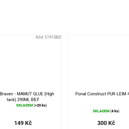
Kód:
51910BD
179 Kč
–16 %
 Braven - MAMUT GLUE (High
Ponal Construct PUR-LEIM 
tack) 290ML BÍLÝ
SKLADEM
>20 ks
(
)
Průměrné
SKLADEM
4 ks
(
)
hodnocení
produktu
149 Kč
300 Kč
je