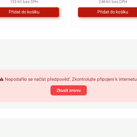
4,3
123 Kč bez DPH
248 Kč bez DPH
z
5
hvězdiček.
⚠️ Nepodařilo se načíst předpověď. Zkontrolujte připojení k internetu
Zkusit znovu