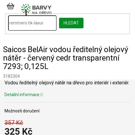
Přejít
na
NÁKUPNÍ
obsah
KOŠÍK
HLEDAT
Saicos BelAir vodou ředitelný olejový
nátěr - červený cedr transparentní
7293; 0,125L
3182304
Vodou ředitelný olejový nátěr na dřevo pro interiér i exteriér.
Detailní informace
Možnosti doručení
357 Kč
325 Kč