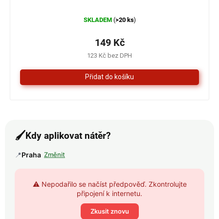
Průměrné
SKLADEM
>20 ks
(
)
hodnocení
produktu
je
149 Kč
4,3
123 Kč bez DPH
z
5
hvězdiček.
🖌️
Kdy aplikovat nátěr?
📍
Praha
Změnit
⚠️ Nepodařilo se načíst předpověď. Zkontrolujte
připojení k internetu.
Zkusit znovu