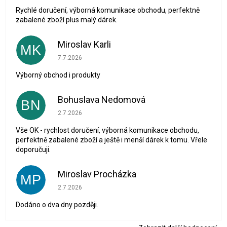
Rychlé doručení, výborná komunikace obchodu, perfektně
zabalené zboží plus malý dárek.
Miroslav Karli
MK
Hodnocení obchodu je 5 z 5 hvězdiček.
7.7.2026
Výborný obchod i produkty
Bohuslava Nedomová
BN
Hodnocení obchodu je 5 z 5 hvězdiček.
2.7.2026
Vše OK - rychlost doručení, výborná komunikace obchodu,
perfektně zabalené zboží a ještě i menší dárek k tomu. Vřele
doporučuji.
Miroslav Procházka
MP
Hodnocení obchodu je 1 z 5 hvězdiček.
2.7.2026
Dodáno o dva dny později.