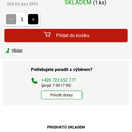
SKLADEM
(
1 ks
)
269 Kč bez DPH
Měrná
cena:
Přidat do košíku
Hlídat
Potřebujete poradit s výběrem?
+420 722 652 777
(po-pá: 7:30-17:00)
Položit dotaz
PRODUKTŮ SKLADEM