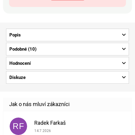
Popis
Podobné (10)
Hodnocení
Diskuze
Radek Farkaš
RF
Hodnocení obchodu je 5 z 5 hvězdiček.
14.7.2026