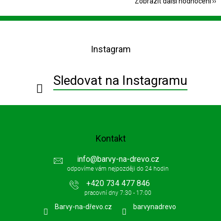
Zobrazit další hodnocení
Z
á
p
Instagram
a
t
í
Sledovat na Instagramu
Kontakt
info
@
barvy-na-drevo.cz
+420 734 477 846
Barvy-na-dřevo.cz
barvynadrevo