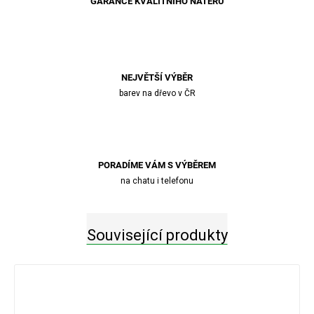
GARANCE KVALITNÍHO NÁTĚRU
NEJVĚTŠÍ VÝBĚR
barev na dřevo v ČR
PORADÍME VÁM S VÝBĚREM
na chatu i telefonu
Související produkty