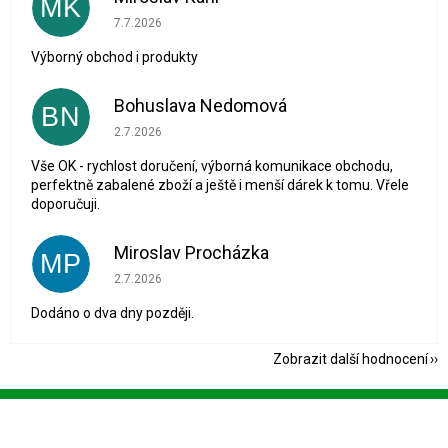
MK
Hodnocení obchodu je 5 z 5 hvězdiček.
7.7.2026
Výborný obchod i produkty
Bohuslava Nedomová
BN
Hodnocení obchodu je 5 z 5 hvězdiček.
2.7.2026
Vše OK - rychlost doručení, výborná komunikace obchodu,
perfektně zabalené zboží a ještě i menší dárek k tomu. Vřele
doporučuji.
Miroslav Procházka
MP
Hodnocení obchodu je 1 z 5 hvězdiček.
2.7.2026
Dodáno o dva dny později.
Zobrazit další hodnocení
Z
á
p