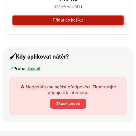
4,3
123 Kč bez DPH
z
5
hvězdiček.
🖌️
Kdy aplikovat nátěr?
📍
Praha
Změnit
⚠️ Nepodařilo se načíst předpověď. Zkontrolujte
připojení k internetu.
Zkusit znovu