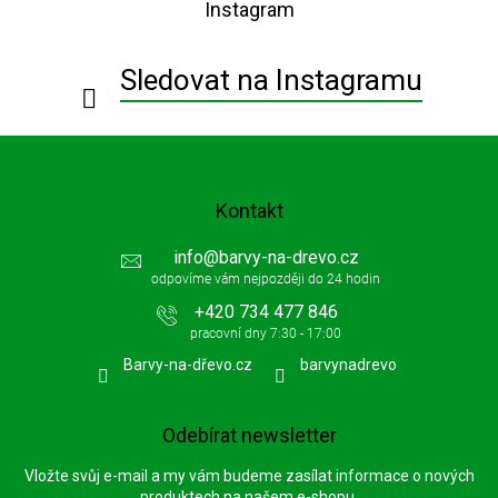
Instagram
a
t
í
Sledovat na Instagramu
Kontakt
info
@
barvy-na-drevo.cz
+420 734 477 846
Barvy-na-dřevo.cz
barvynadrevo
Odebírat newsletter
Vložte svůj e-mail a my vám budeme zasílat informace o nových
produktech na našem e-shopu.