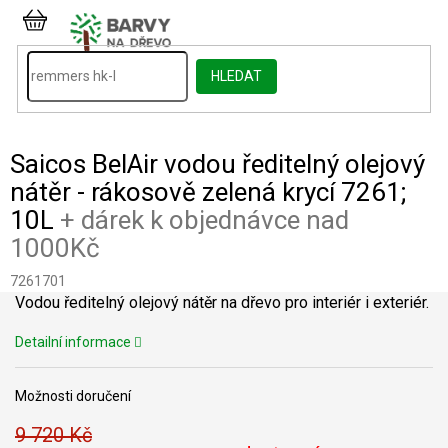
Přejít
na
NÁKUPNÍ
obsah
KOŠÍK
HLEDAT
Saicos BelAir vodou ředitelný olejový
nátěr - rákosově zelená krycí 7261;
10L
+ dárek k objednávce nad
1000Kč
7261701
Vodou ředitelný olejový nátěr na dřevo pro interiér i exteriér.
Detailní informace
Možnosti doručení
9 720 Kč