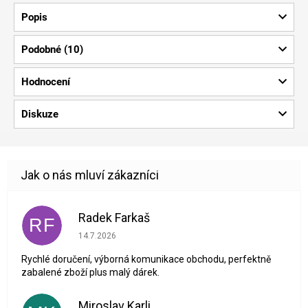
Popis
Podobné (10)
Hodnocení
Diskuze
Radek Farkaš
RF
Hodnocení obchodu je 5 z 5 hvězdiček.
14.7.2026
Rychlé doručení, výborná komunikace obchodu, perfektně
zabalené zboží plus malý dárek.
Miroslav Karli