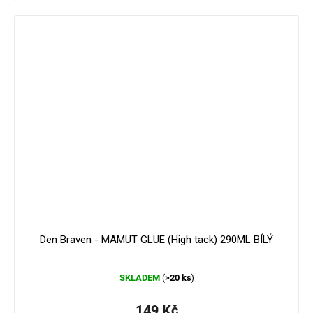
179 Kč
–16 %
Den Braven - MAMUT GLUE (High tack) 290ML BÍLÝ
Průměrné
SKLADEM
>20 ks
(
)
hodnocení
produktu
je
149 Kč