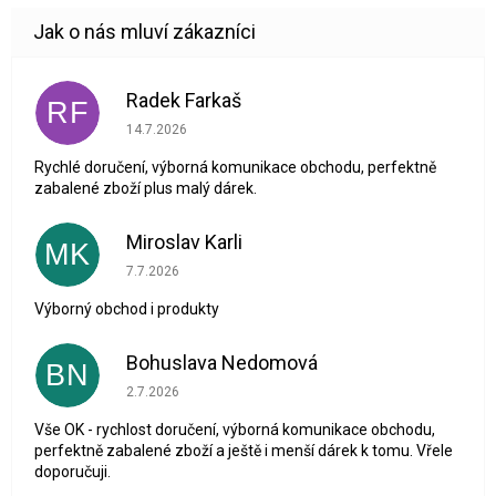
Radek Farkaš
RF
Hodnocení obchodu je 5 z 5 hvězdiček.
14.7.2026
Rychlé doručení, výborná komunikace obchodu, perfektně
zabalené zboží plus malý dárek.
Miroslav Karli
MK
Hodnocení obchodu je 5 z 5 hvězdiček.
7.7.2026
Výborný obchod i produkty
Bohuslava Nedomová
BN
Hodnocení obchodu je 5 z 5 hvězdiček.
2.7.2026
Vše OK - rychlost doručení, výborná komunikace obchodu,
perfektně zabalené zboží a ještě i menší dárek k tomu. Vřele
doporučuji.