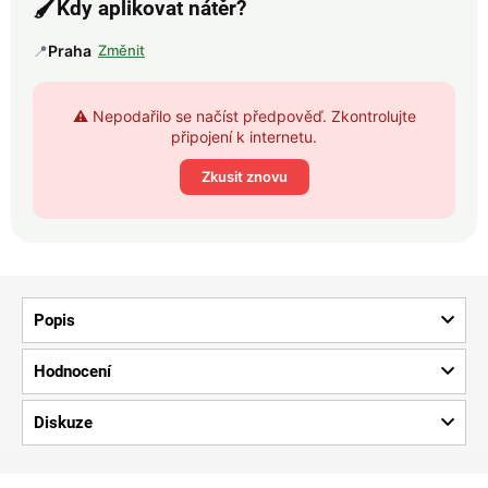
🖌️
Kdy aplikovat nátěr?
📍
Praha
Změnit
⚠️ Nepodařilo se načíst předpověď. Zkontrolujte
připojení k internetu.
Zkusit znovu
Popis
Hodnocení
Diskuze