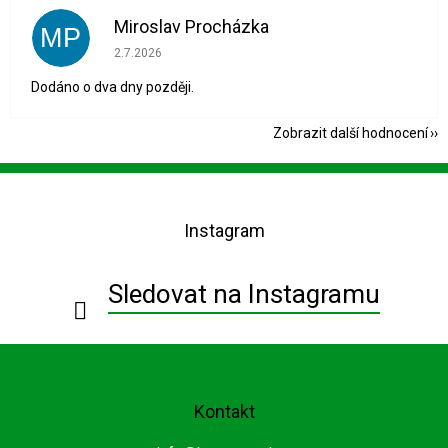
Miroslav Procházka
MP
Hodnocení obchodu je 1 z 5 hvězdiček.
2.7.2026
Dodáno o dva dny později.
Zobrazit další hodnocení
Z
á
p
Instagram
a
t
í
Sledovat na Instagramu
Kontakt