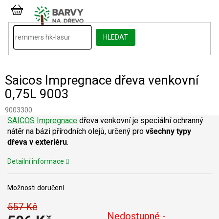
Přejít
na
NÁKUPNÍ
obsah
KOŠÍK
HLEDAT
Saicos Impregnace dřeva venkovní
0,75L 9003
9003300
SAICOS
Impregnace
dřeva venkovní je speciální ochranný
nátěr na bázi přírodních olejů, určený pro
všechny typy
dřeva v exteriéru
.
Detailní informace
Možnosti doručení
557 Kč
Nedostupné -