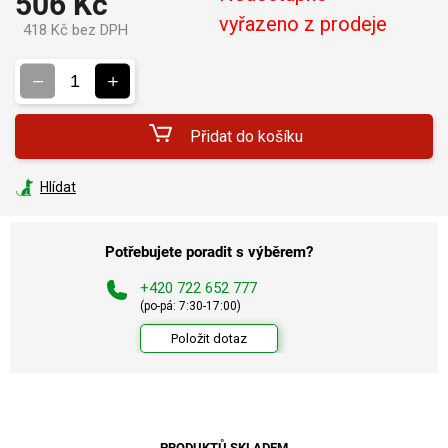
506 Kč
vyřazeno z prodeje
418 Kč bez DPH
Měrná
cena:
Přidat do košíku
Hlídat
Potřebujete poradit s výběrem?
+420 722 652 777
(po-pá: 7:30-17:00)
Položit dotaz
PRODUKTŮ SKLADEM