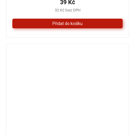
je
39 Kč
5,0
32 Kč bez DPH
z
5
hvězdiček.