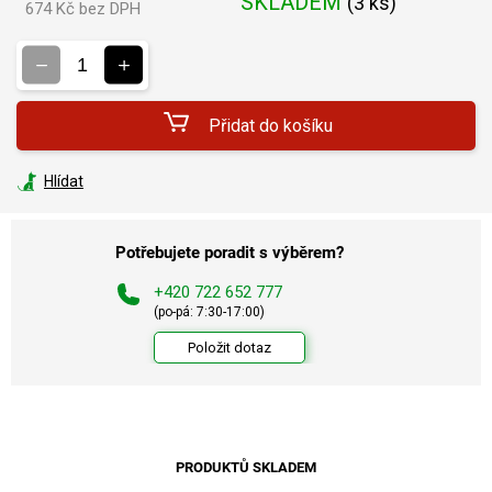
SKLADEM
(
3 ks
)
674 Kč bez DPH
Měrná
cena:
Přidat do košíku
Hlídat
Potřebujete poradit s výběrem?
+420 722 652 777
(po-pá: 7:30-17:00)
Položit dotaz
PRODUKTŮ SKLADEM