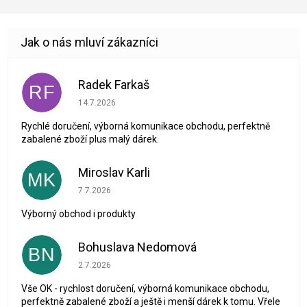
Radek Farkaš
RF
Hodnocení obchodu je 5 z 5 hvězdiček.
14.7.2026
Rychlé doručení, výborná komunikace obchodu, perfektně
zabalené zboží plus malý dárek.
Miroslav Karli
MK
Hodnocení obchodu je 5 z 5 hvězdiček.
7.7.2026
Výborný obchod i produkty
Bohuslava Nedomová
BN
Hodnocení obchodu je 5 z 5 hvězdiček.
2.7.2026
Vše OK - rychlost doručení, výborná komunikace obchodu,
perfektně zabalené zboží a ještě i menší dárek k tomu. Vřele