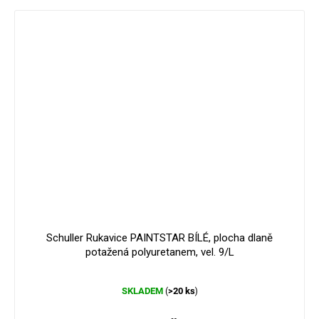
Schuller Rukavice PAINTSTAR BÍLÉ, plocha dlaně
potažená polyuretanem, vel. 9/L
Průměrné
SKLADEM
>20 ks
(
)
hodnocení
produktu