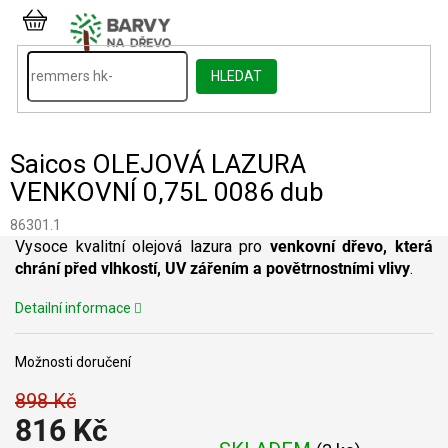
Přejít
na
NÁKUPNÍ
obsah
KOŠÍK
HLEDAT
Saicos OLEJOVÁ LAZURA
VENKOVNÍ 0,75L 0086 dub
86301.1
Vysoce kvalitní olejová lazura pro
venkovní dřevo, která
chrání před vlhkostí,
UV zářením a povětrnostními vlivy
.
Detailní informace
Možnosti doručení
898 Kč
816 Kč