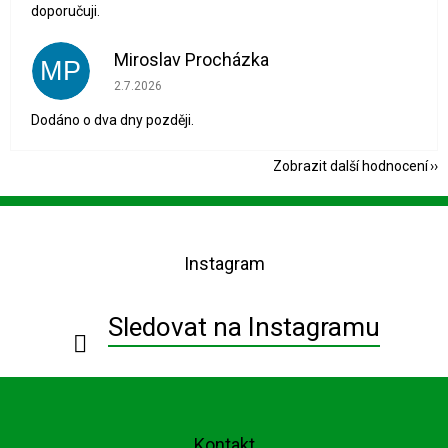
doporučuji.
Miroslav Procházka
MP
Hodnocení obchodu je 1 z 5 hvězdiček.
2.7.2026
Dodáno o dva dny později.
Zobrazit další hodnocení
Z
á
p
Instagram
a
t
í
Sledovat na Instagramu
Kontakt