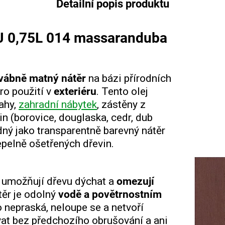
Detailní popis produktu
 0,75L 014 massaranduba
vábně matný nátěr
na bázi přírodních
ro použití v
exteriéru
. Tento olej
ahy,
zahradní nábytek
, zástěny z
vin (borovice, douglaska, cedr, dub
dný jako transparentně barevný nátěr
tepelně ošetřených dřevin.
u umožňují dřevu dýchat a
omezují
těr je odolný
vodě a povětrnostním
o nepraská, neloupe se a netvoří
vat bez předchozího obrušování a ani