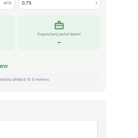
m²/l
l
Doporučený počet balení
–
arvy
.
maticky přidává 10 % rezervu.