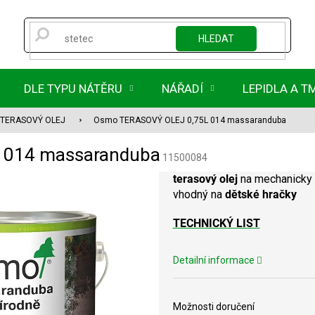
HLEDAT
DLE TYPU NÁTĚRU
NÁŘADÍ
LEPIDLA A T
TERASOVÝ OLEJ
Osmo TERASOVÝ OLEJ 0,75L 014 massaranduba
 014 massaranduba
11500084
terasový olej
na mechanicky 
vhodný na
dětské hračky
TECHNICKÝ LIST
Detailní informace
Možnosti doručení