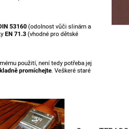
DIN 53160
(odolnost vůči slinám a
ky
EN 71.3
(vhodné pro dětské
ímému použití, není tedy potřeba jej
kladně promíchejte
. Veškeré staré
.