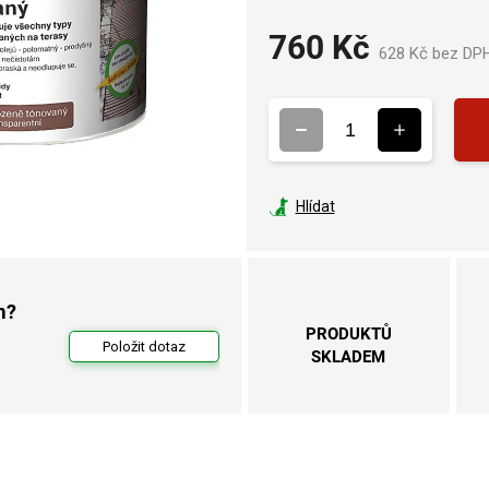
760 Kč
628 Kč bez DP
Hlídat
m?
PRODUKTŮ
Položit dotaz
SKLADEM