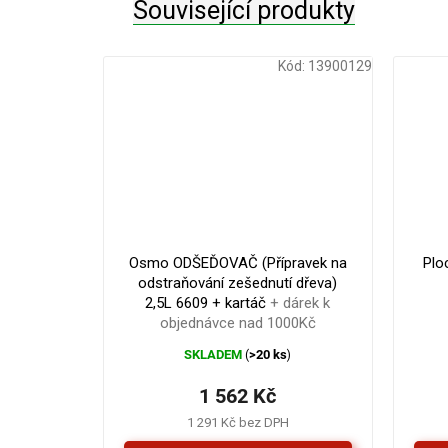
Související produkty
Kód:
13900129
1 563
Kč
–0 %
Osmo ODŠEĎOVAČ (Přípravek na
Plo
odstraňování zešednutí dřeva)
2,5L 6609 + kartáč
+ dárek k
objednávce nad 1000Kč
SKLADEM
>20 ks
(
)
1 562 Kč
1 291 Kč bez DPH