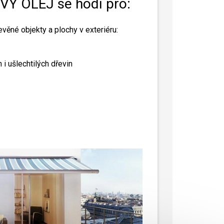
Ý OLEJ se hodí pro:
evěné objekty a plochy v exteriéru:
 i ušlechtilých dřevin