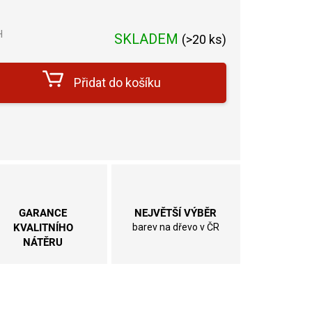
H
SKLADEM
(
>20 ks
)
Měrná
cena:
Přidat do košíku
GARANCE
NEJVĚTŠÍ VÝBĚR
KVALITNÍHO
barev na dřevo v ČR
NÁTĚRU