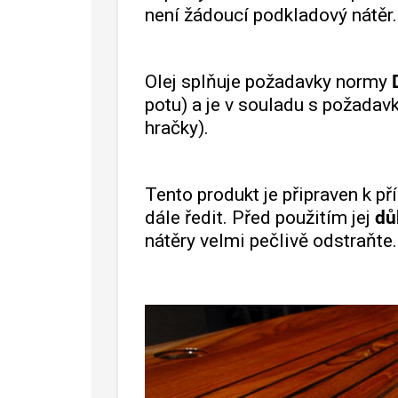
není žádoucí podkladový nátěr.
Olej splňuje požadavky normy
potu) a je v souladu s požadav
hračky).
Tento produkt je připraven k př
dále ředit. Před použitím jej
dů
nátěry velmi pečlivě odstraňte