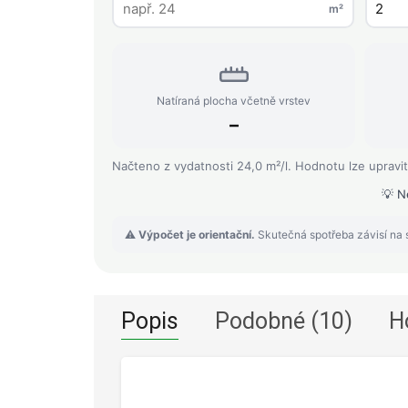
m²
Natíraná plocha včetně vrstev
–
Načteno z vydatnosti 24,0 m²/l. Hodnotu lze upravit
💡 N
⚠️
Výpočet je orientační.
Skutečná spotřeba závisí na s
Popis
Podobné (10)
H