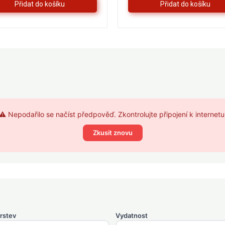
⚠️ Nepodařilo se načíst předpověď. Zkontrolujte připojení k internetu
Zkusit znovu
rstev
Vydatnost