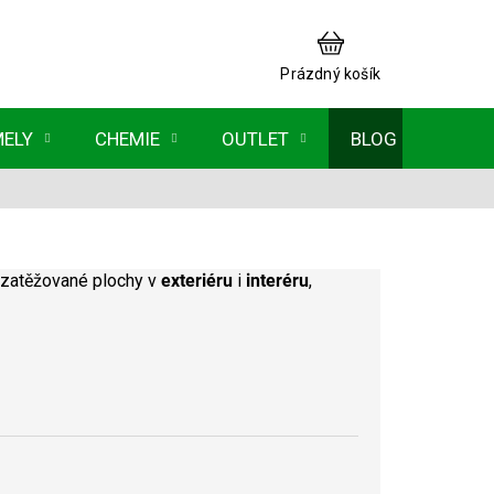
NÁKUPNÍ
KOŠÍK
Prázdný košík
MELY
CHEMIE
OUTLET
BLOG
zatěžované plochy v
exteriéru
i
interéru
,