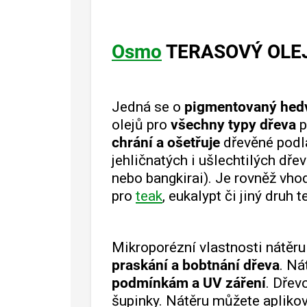
Osmo
TERASOVÝ OLEJ
Jedná se o
pigmentovaný hed
olejů pro
všechny typy dřeva
p
chrání a ošetřuje
dřevěné podl
jehličnatých i ušlechtilých dře
nebo bangkirai). Je rovněž vho
pro
teak
, eukalypt či jiný druh 
Mikroporézní vlastnosti nátěr
praskání a bobtnání dřeva
. Ná
podmínkám a UV záření
. Dřev
šupinky. Nátěru můžete apliko