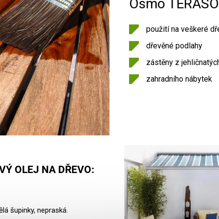
Osmo TERASOV
použití na veškeré dř
dřevěné podlahy
zástěny z jehličnatých
zahradního nábytek
VÝ OLEJ NA DŘEVO:
lá šupinky, nepraská.