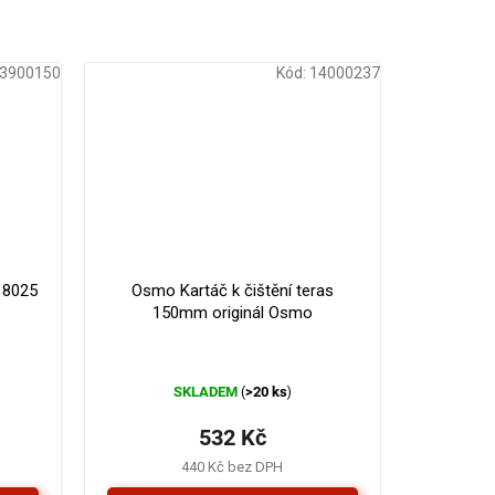
3900150
Kód:
14000237
 8025
Osmo Kartáč k čištění teras
150mm originál Osmo
SKLADEM
>20 ks
(
)
532 Kč
440 Kč bez DPH