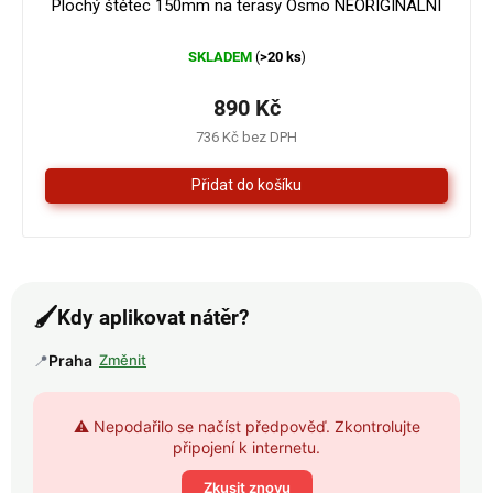
Plochý štětec 150mm na terasy Osmo NEORIGINÁLNÍ
SKLADEM
>20 ks
(
)
890 Kč
736 Kč bez DPH
🖌️
Kdy aplikovat nátěr?
📍
Praha
Změnit
⚠️ Nepodařilo se načíst předpověď. Zkontrolujte
připojení k internetu.
Zkusit znovu