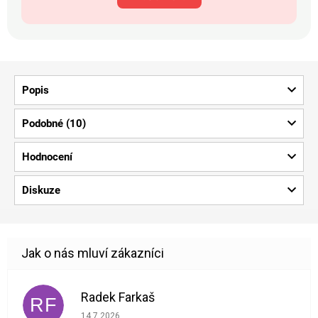
Popis
Podobné (10)
Hodnocení
Diskuze
Radek Farkaš
RF
Hodnocení obchodu je 5 z 5 hvězdiček.
14.7.2026