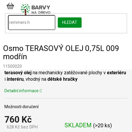
Přejít
na
NÁKUPNÍ
obsah
KOŠÍK
HLEDAT
Osmo TERASOVÝ OLEJ 0,75L 009
modřín
11500020
terasový olej
na mechanicky zatěžované plochy v
exteriéru
i
interéru
, vhodný na
dětské hračky
Detailní informace
Možnosti doručení
760 Kč
SKLADEM
(
>20 ks
)
628 Kč bez DPH