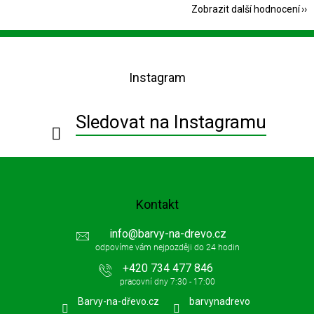
Zobrazit další hodnocení
Z
á
p
Instagram
a
t
í
Sledovat na Instagramu
Kontakt
info
@
barvy-na-drevo.cz
+420 734 477 846
Barvy-na-dřevo.cz
barvynadrevo