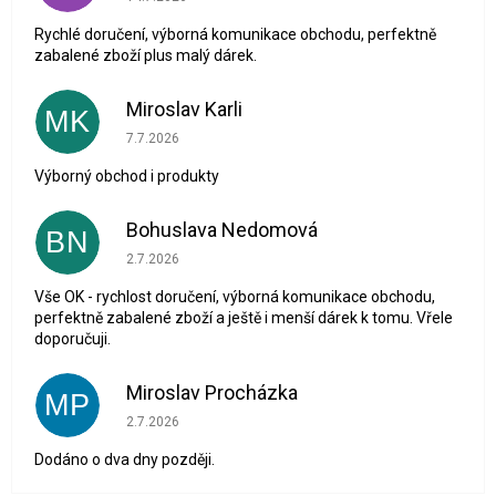
Rychlé doručení, výborná komunikace obchodu, perfektně
zabalené zboží plus malý dárek.
Miroslav Karli
MK
Hodnocení obchodu je 5 z 5 hvězdiček.
7.7.2026
Výborný obchod i produkty
Bohuslava Nedomová
BN
Hodnocení obchodu je 5 z 5 hvězdiček.
2.7.2026
Vše OK - rychlost doručení, výborná komunikace obchodu,
perfektně zabalené zboží a ještě i menší dárek k tomu. Vřele
doporučuji.
Miroslav Procházka
MP
Hodnocení obchodu je 1 z 5 hvězdiček.
2.7.2026
Dodáno o dva dny později.