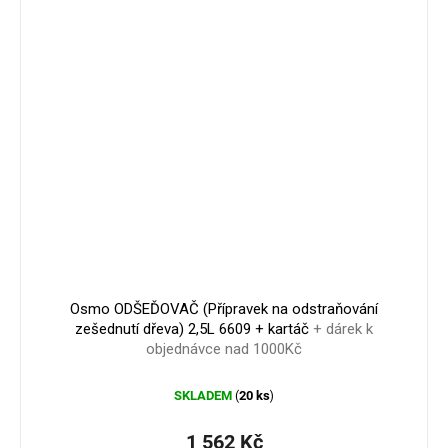
1 563 Kč
–0 %
Osmo ODŠEĎOVAČ (Přípravek na odstraňování
zešednutí dřeva) 2,5L 6609 + kartáč
+ dárek k
objednávce nad 1000Kč
SKLADEM
20 ks
(
)
1 562 Kč