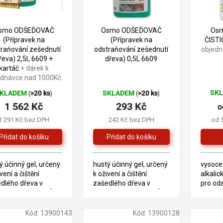
–0 %
smo ODŠEĎOVAČ
Osmo ODŠEĎOVAČ
Osm
(Přípravek na
(Přípravek na
ČISTI
traňování zešednutí
odstraňování zešednutí
objedn
řeva) 2,5L 6609 +
dřeva) 0,5L 6609
kartáč
+ dárek k
ednávce nad 1000Kč
SK
KLADEM
>20 ks
SKLADEM
>20 ks
(
)
(
)
1 562 Kč
293 Kč
o
1 291 Kč bez DPH
242 Kč bez DPH
od 
ý účinný gel, určený
hustý účinný gel, určený
vysoce 
vení a čištění
k oživení a čištění
alkalick
dlého dřeva v
zašedlého dřeva v
pro od
riéru. TECHNICKÝ
exteriéru. TECHNICKÝ
organic
LIST
anorga
v exter
Kód:
13900143
Kód:
13900128
zejmén