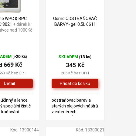
o WPC & BPC
Osmo ODSTRAŇOVAČ
Č 8021
+ dárek k
BARVY- gel 0,5L 6611
ávce nad 1000Kč
LADEM
>20 ks
SKLADEM
13 ks
(
)
(
)
669 Kč
345 Kč
d
553 Kč bez DPH
285 Kč bez DPH
Detail
účinný a lehce
odstraňovač barev a
ý speciální čistič
starých olejových nátěrů
straňování
v exteriérech.
kých i
TECHNICKÝ LIST
nických nečistot
iéru. Určený
Kód:
13900144
Kód:
13300021
a pro