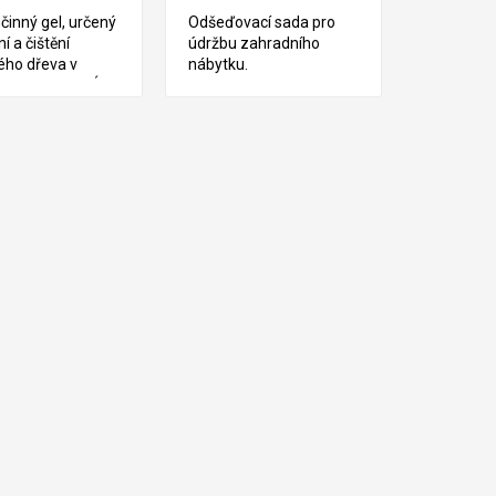
činný gel, určený
Odšeďovací sada pro
í a čištění
údržbu zahradního
ého dřeva v
nábytku.
éru. TECHNICKÝ