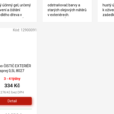
ý účinný gel, určený
odstraňovač barvy a
hustý ú
vení a čištění
starých olejových nátěrů
k oživen
dlého dřeva v
v exteriérech.
zašedl
riéru. PRASKLÉ
TECHNICKÝ LIST
exteri
 - NETEČE STAV
LIST
 FOTO TECHNICKÝ
Kód:
12900091
o ČISTIČ EXTERIÉR
sprej 0,5L 8027
3 - 4 týdny
334 Kč
276 Kč bez DPH
Detail