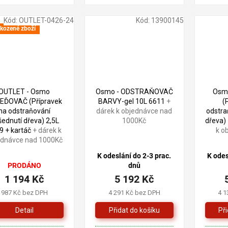
Kód:
OUTLET-0426-24
Kód:
13900145
kozené zboží
1 405 Kč
–15 %
OUTLET - Osmo
Osmo - ODSTRAŇOVAČ
Osm
EĎOVAČ (Přípravek
BARVY-gel 10L 6611
+
(
na odstraňování
dárek k objednávce nad
odstra
ednutí dřeva) 2,5L
1000Kč
dřeva)
9 + kartáč
+ dárek k
k o
ednávce nad 1000Kč
K odeslání do 2-3 prac.
K odes
PRODÁNO
dnů
1 194 Kč
5 192 Kč
987 Kč bez DPH
4 291 Kč bez DPH
4 1
Detail