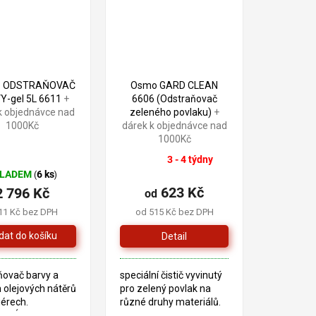
itní materiály ve
dřevo-plast".
- ODSTRAŇOVAČ
Osmo GARD CLEAN
Y-gel 5L 6611
+
6606 (Odstraňovač
k objednávce nad
zeleného povlaku)
+
1000Kč
dárek k objednávce nad
1000Kč
3 - 4 týdny
Průměrné
KLADEM
6 ks
(
)
hodnocení
623 Kč
2 796 Kč
produktu
od
je
11 Kč bez DPH
od 515 Kč bez DPH
5,0
z
Detail
5
hvězdiček.
ňovač barvy a
speciální čistič vyvinutý
 olejových nátěrů
pro zelený povlak na
iérech.
různé druhy materiálů.
CKÝ LIST
S tímto čističem bude