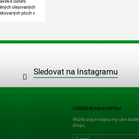
ravek k čištění
ěných olejovaných
oskovaných ploch v
riéru.
O
v
l
á
d
a
c
Sledovat na Instagramu
í
p
r
v
k
y
Odebírat newsletter
v
ý
Vložte svůj e-mail a my vám bud
p
shopu.
i
s
E-mail