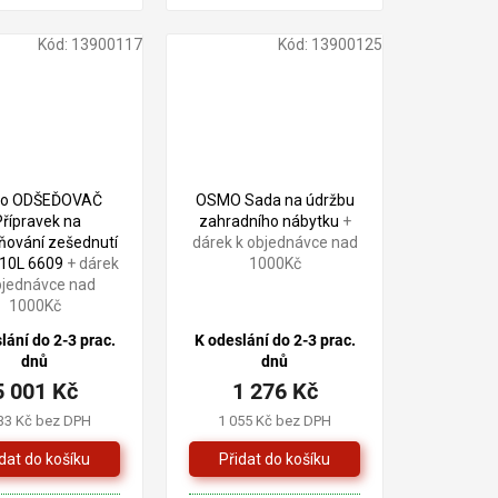
zelený povlak účinně a
bezproblémově
Kód:
13900117
Kód:
13900125
odstraněn.
o ODŠEĎOVAČ
OSMO Sada na údržbu
Přípravek na
zahradního nábytku
+
ňování zešednutí
dárek k objednávce nad
 10L 6609
+ dárek
1000Kč
bjednávce nad
1000Kč
lání do 2-3 prac.
K odeslání do 2-3 prac.
dnů
dnů
5 001 Kč
1 276 Kč
33 Kč bez DPH
1 055 Kč bez DPH