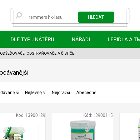
HLEDAT
DLE TYPU NÁTĚRU
NÁŘADÍ
LEPIDLA A T
ODŠEĎOVAČE, ODSTRAŇOVAČE A ČISTIČE
odávanější
dávanější
Nejlevnější
Nejdražší
Abecedně
Kód:
13900129
Kód:
13900115
1 563 Kč