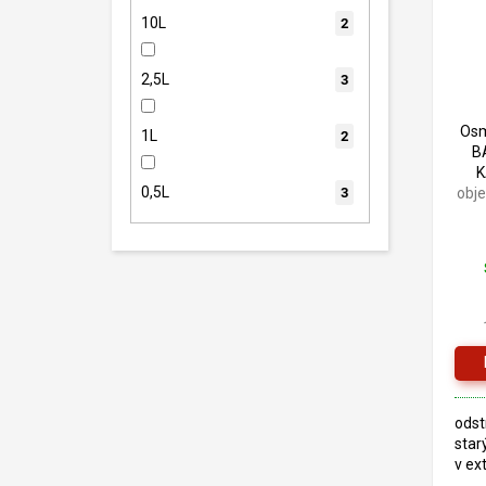
10L
2
2,5L
3
Os
1L
2
B
0,5L
obj
3
odst
star
v ex
TEC