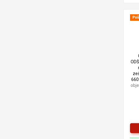
Poš
ODŠ
zeš
660
obj