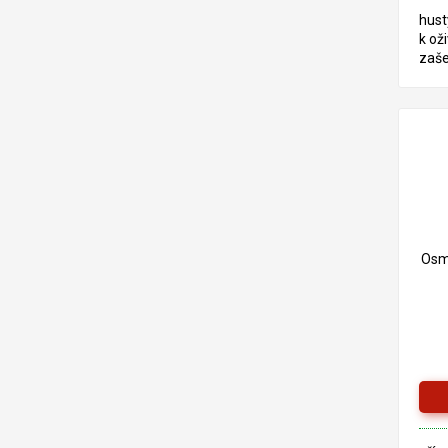
hust
k oži
zaše
exte
VÍKO
VIZ
LIST
Osm