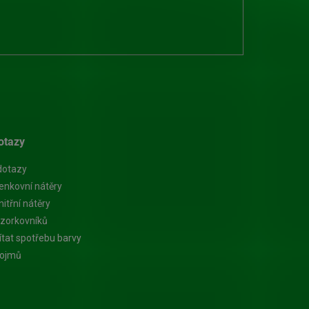
otazy
dotazy
enkovní nátěry
itřní nátěry
zorkovníků
ítat spotřebu barvy
pojmů