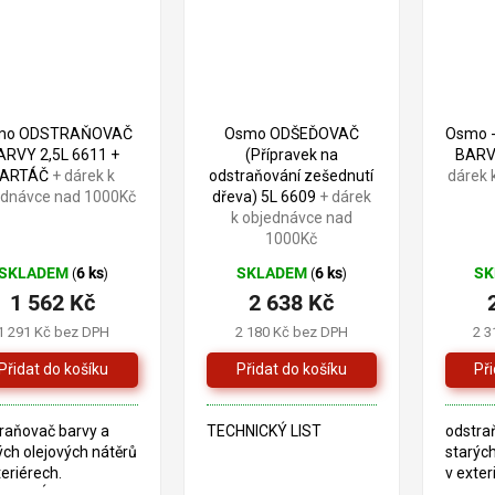
kompoz
stylu "
mo ODSTRAŇOVAČ
Osmo ODŠEĎOVAČ
Osmo 
ARVY 2,5L 6611 +
(Přípravek na
BARV
KARTÁČ
+ dárek k
odstraňování zešednutí
dárek 
ednávce nad 1000Kč
dřeva) 5L 6609
+ dárek
k objednávce nad
1000Kč
SKLADEM
6 ks
SKLADEM
6 ks
S
(
)
(
)
1 562 Kč
2 638 Kč
1 291 Kč bez DPH
2 180 Kč bez DPH
2 3
raňovač barvy a
TECHNICKÝ LIST
odstra
ých olejových nátěrů
starých
teriérech.
v exter
HNICKÝ LIST
TECHNI