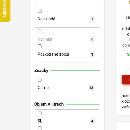
n
p
d
e
r
u
l
o
O
k
Na skladě
7
d
t
ods
u
ů
d
k
Novinka
0
t
obj
ů
Poškozené zboží
S
1
Značky
Osmo
13
hust
k oži
Objem v litrech
zaše
exte
LIST
5L
4