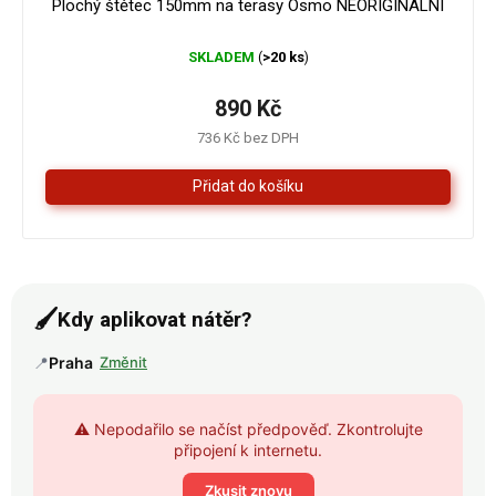
Plochý štětec 150mm na terasy Osmo NEORIGINÁLNÍ
SKLADEM
>20 ks
(
)
890 Kč
736 Kč bez DPH
🖌️
Kdy aplikovat nátěr?
📍
Praha
Změnit
⚠️ Nepodařilo se načíst předpověď. Zkontrolujte
připojení k internetu.
Zkusit znovu