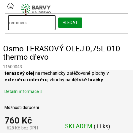
Přejít
na
NÁKUPNÍ
obsah
KOŠÍK
HLEDAT
Osmo TERASOVÝ OLEJ 0,75L 010
thermo dřevo
11500043
terasový olej
na mechanicky zatěžované plochy v
exteriéru
i
interéru
, vhodný na
dětské hračky
Detailní informace
Možnosti doručení
760 Kč
SKLADEM
(
11 ks
)
628 Kč bez DPH