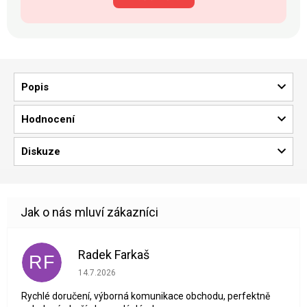
Popis
Hodnocení
Diskuze
Radek Farkaš
RF
Hodnocení obchodu je 5 z 5 hvězdiček.
14.7.2026
Rychlé doručení, výborná komunikace obchodu, perfektně