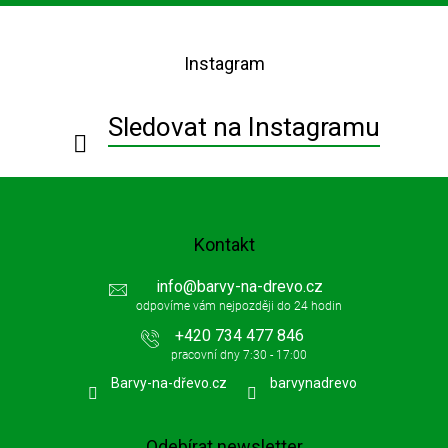
Z
á
p
Instagram
a
t
í
Sledovat na Instagramu
Kontakt
info
@
barvy-na-drevo.cz
+420 734 477 846
Barvy-na-dřevo.cz
barvynadrevo
Odebírat newsletter