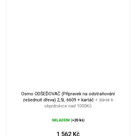
1 563 Kč
–0 %
Osmo ODŠEĎOVAČ (Přípravek na odstraňování
zešednutí dřeva) 2,5L 6609 + kartáč
+ dárek k
objednávce nad 1000Kč
SKLADEM
>20 ks
(
)
1 562 Kč