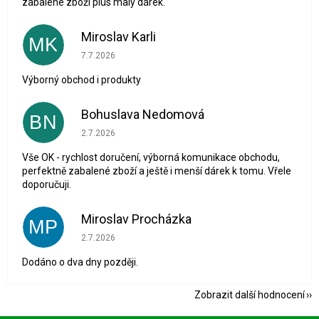
zabalené zboží plus malý dárek.
Miroslav Karli
MK
Hodnocení obchodu je 5 z 5 hvězdiček.
7.7.2026
Výborný obchod i produkty
Bohuslava Nedomová
BN
Hodnocení obchodu je 5 z 5 hvězdiček.
2.7.2026
Vše OK - rychlost doručení, výborná komunikace obchodu,
perfektně zabalené zboží a ještě i menší dárek k tomu. Vřele
doporučuji.
Miroslav Procházka
MP
Hodnocení obchodu je 1 z 5 hvězdiček.
2.7.2026
Dodáno o dva dny později.
Zobrazit další hodnocení