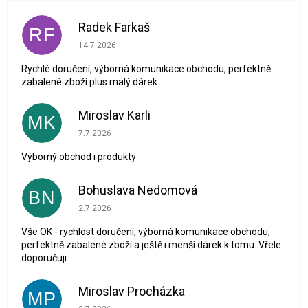
Radek Farkaš
RF
Hodnocení obchodu je 5 z 5 hvězdiček.
14.7.2026
Rychlé doručení, výborná komunikace obchodu, perfektně
zabalené zboží plus malý dárek.
Miroslav Karli
MK
Hodnocení obchodu je 5 z 5 hvězdiček.
7.7.2026
Výborný obchod i produkty
Bohuslava Nedomová
BN
Hodnocení obchodu je 5 z 5 hvězdiček.
2.7.2026
Vše OK - rychlost doručení, výborná komunikace obchodu,
perfektně zabalené zboží a ještě i menší dárek k tomu. Vřele
doporučuji.
Miroslav Procházka
MP
Hodnocení obchodu je 1 z 5 hvězdiček.