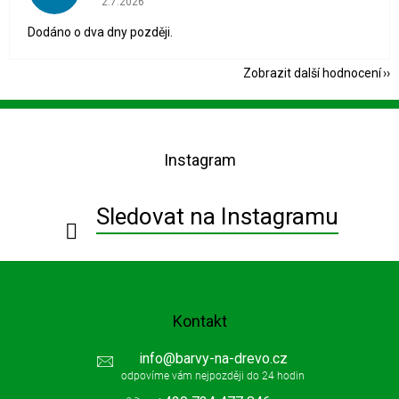
2.7.2026
Dodáno o dva dny později.
Zobrazit další hodnocení
Z
á
p
Instagram
a
t
í
Sledovat na Instagramu
Kontakt
info
@
barvy-na-drevo.cz