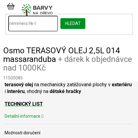
Přejít
na
NÁKUPNÍ
obsah
KOŠÍK
HLEDAT
Osmo TERASOVÝ OLEJ 2,5L 014
massaranduba
+ dárek k objednávce
nad 1000Kč
11500085
terasový olej
na mechanicky zatěžované plochy v
exteriéru
i
interéru
, vhodný na
dětské hračky
TECHNICKÝ LIST
Detailní informace
Možnosti doručení