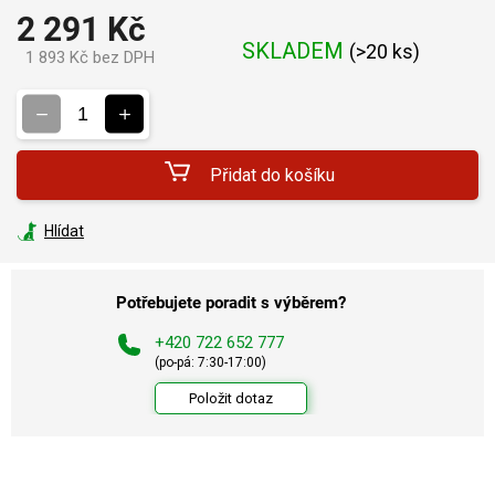
2 291 Kč
SKLADEM
(
>20 ks
)
1 893 Kč bez DPH
Měrná
cena:
Přidat do košíku
Hlídat
Potřebujete poradit s výběrem?
+420 722 652 777
(po-pá: 7:30-17:00)
Položit dotaz