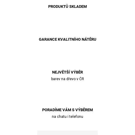
PRODUKTŮ SKLADEM
GARANCE KVALITNÍHO NÁTĚRU
NEJVĚTŠÍ VÝBĚR
barev na dřevo v ČR
PORADÍME VÁM S VÝBĚREM
na chatu i telefonu