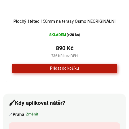
Plochý štětec 150mm na terasy Osmo NEORIGINÁLNÍ
SKLADEM
>20 ks
(
)
890 Kč
736 Kč bez DPH
🖌️
Kdy aplikovat nátěr?
📍
Praha
Změnit