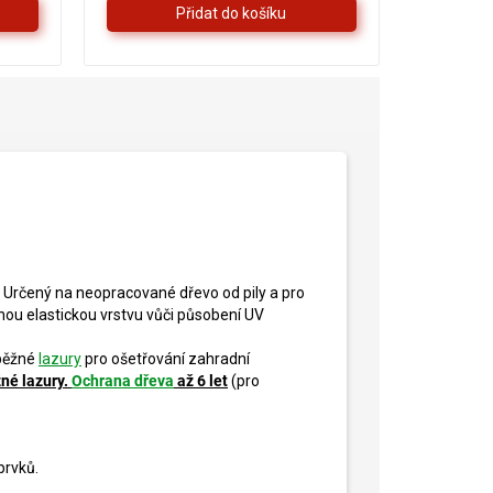
Určený na neopracované dřevo od pily a pro
lnou elastickou vrstvu vůči působení UV
(běžné
lazury
pro ošetřování zahradní
né lazury.
Ochrana dřeva
až 6 let
(pro
prvků.