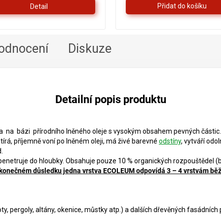
Detail
5
hvězdiček.
odnocení
Diskuze
Detailní popis produktu
 na bázi přírodního lněného oleje s vysokým obsahem pevných částic. 
írá, příjemně voní po lněném oleji, má živé barevné
odstíny
, vytváří odo
.
 penetruje do hloubky. Obsahuje pouze 10 % organických rozpouštědel 
konečném důsledku jedna vrstva ECOLEUM odpovídá 3 – 4 vrstvám běž
oty, pergoly, altány, okenice, můstky atp.) a dalších dřevěných fasádních 