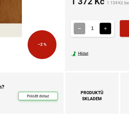
1 372 Kč
1 134 Kč b
–2 %
Hlídat
m?
PRODUKTŮ
Položit dotaz
SKLADEM