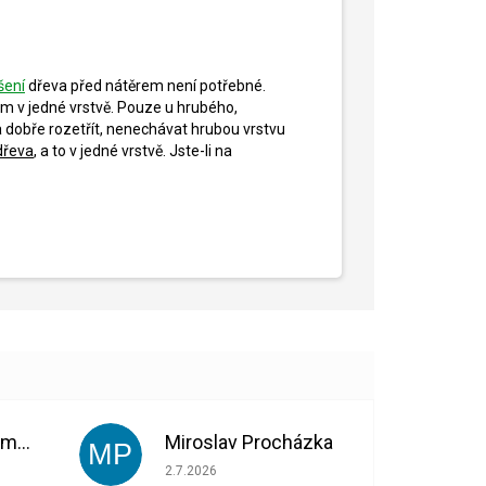
šení
dřeva před nátěrem není potřebné.
m v jedné vrstvě. Pouze u hrubého,
 dobře rozetřít, nenechávat hrubou vrstvu
dřeva
, a to v jedné vrstvě. Jste-li na
Bohuslava Nedomová
Miroslav Procházka
MP
 5 z 5 hvězdiček.
Hodnocení obchodu je 1 z 5 hvězdiček.
2.7.2026