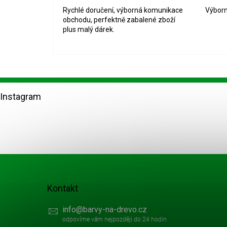
Rychlé doručení, výborná komunikace
Výborn
obchodu, perfektně zabalené zboží
plus malý dárek.
Z
á
Instagram
p
a
t
í
Kontakt
info
@
barvy-na-drevo.cz