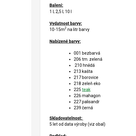
Balení:
1 l; 2,5 l; 10 l
Vydatnost barvy:
2
10-15m
na litr barvy
Nabízené barvy:
001 bezbarvá
206 tm. zelená
210 hnědá
213 kašta
217 borovice
218 zeleň eko
225
teak
226 mahagon
227 palisandr
239 černá
Skladovatelnost:
5 let od data výroby (viz obal)
Podklad: