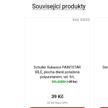
Související produkty
Kód:
42652
Schuller Rukavice PAINTSTAR
Den
BÍLÉ, plocha dlaně potažená
polyuretanem, vel. 9/L
SKLADEM
>20 ks
(
)
Průměrné
hodnocení
produktu
39 Kč
je
5,0
32 Kč bez DPH
z