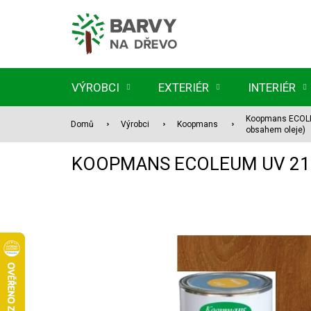
Přejít
na
obsah
VÝROBCI
EXTERIÉR
INTERIÉR
Koopmans ECOLEU
Domů
Výrobci
Koopmans
obsahem oleje)
KOOPMANS ECOLEUM UV 213