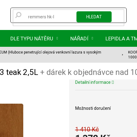
HLEDAT
DLE TYPU NÁTĚRU
NÁŘADÍ
LEPIDLA A T
M (Hluboce penetrující olejová venkovní lazura s vysokým
KOOP
1000
 teak 2,5L
+ dárek k objednávce nad 
Detailní informace
Možnosti doručení
1 410 Kč