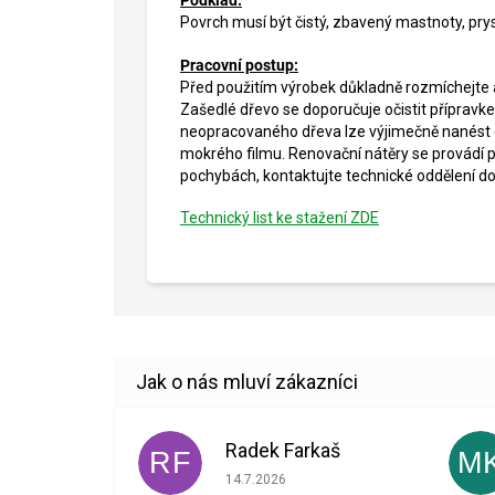
Povrch musí být čistý, zbavený mastnoty, prys
Pracovní postup:
Před použitím výrobek důkladně rozmíchejte 
Zašedlé dřevo se doporučuje očistit příprav
neopracovaného dřeva lze výjimečně nanést 
mokrého filmu. Renovační nátěry se provádí po
pochybách, kontaktujte technické oddělení d
Technický list ke stažení ZDE
Radek Farkaš
RF
M
Hodnocení obchodu je 5 z 5 hvězdiček.
14.7.2026