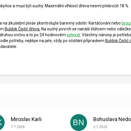
kyřice a musí být suchý. Maximální vlhkost dřeva nesmí překročit 18 %.
a na zkušební ploše zkontrolujte barevný odstín. Kartáčování nebo
brou
kem
Buldok Čistič dřeva.
Na suchý povrch se nanáší štětcem nebo válečke
druhou vrstvu a to po 24 hodinovém
schnutí
. Všechny nánosy je potřeba
dle potřeby, nejlépe na jaře, vždy po očištění přípravkem
Buldok Čistič 
odavatele.
Miroslav Karli
K
BN
Hodnocení obchodu je 5 z 5 hvězdiček.
Hodnocení obchodu je
7.7.2026
2.7.2026