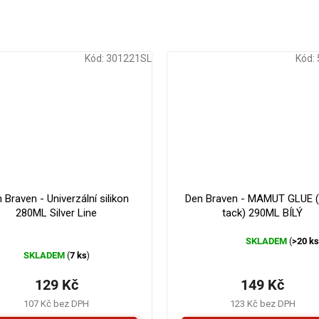
Kód:
301221SL
Kód:
 Braven - Univerzální silikon
Den Braven - MAMUT GLUE (
280ML Silver Line
tack) 290ML BÍLÝ
SKLADEM
>20 k
(
Průměrné
SKLADEM
7 ks
(
)
hodnocení
produktu
129 Kč
149 Kč
je
4,3
107 Kč bez DPH
123 Kč bez DPH
z