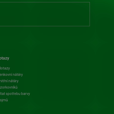
otazy
dotazy
enkovní nátěry
itřní nátěry
zorkovníků
ítat spotřebu barvy
pojmů