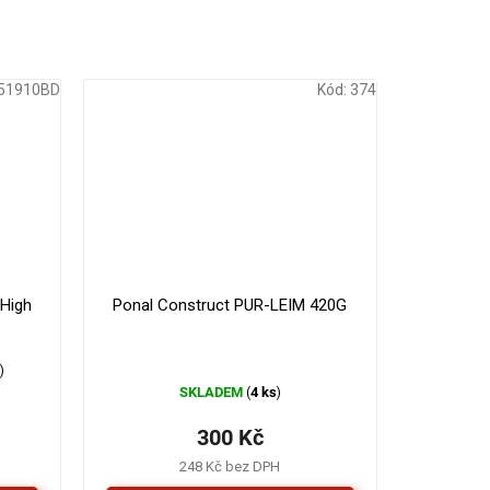
51910BD
Kód:
374
179 Kč
330 Kč
–16 %
–9 %
High
Ponal Construct PUR-LEIM 420G
s
)
SKLADEM
4 ks
(
)
300 Kč
248 Kč bez DPH