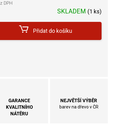
ez DPH
Měrná
SKLADEM
(
1 ks
)
cena:
Přidat do košíku
GARANCE
NEJVĚTŠÍ VÝBĚR
KVALITNÍHO
barev na dřevo v ČR
NÁTĚRU