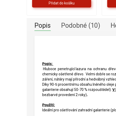
5
hvězdiček.
Popis
Podobné (10)
H
Popis:
Hluboce penetrující lazura na ochranu dřeva
chemicky ošetřené dřevo. Velmi dobře se rozt
záření, nátěry mají přírodní a hedvábný vzhled
Díky 90-ti procentnímu obsahu lněného oleje
galanterie obsahují 50-70 % rozpouštědel).
V 
bezbarvé provedení 2 roky)
.
Použití:
Ideální pro ošetřování zahradní galanterie (pl