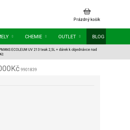
NÁKUPNÍ
KOŠÍK
Prázdný košík
MELY
CHEMIE
OUTLET
BLOG
MANS ECOLEUM UV 213 teak 2,5L
+ dárek k objednávce nad
Kč
1000Kč
9901839