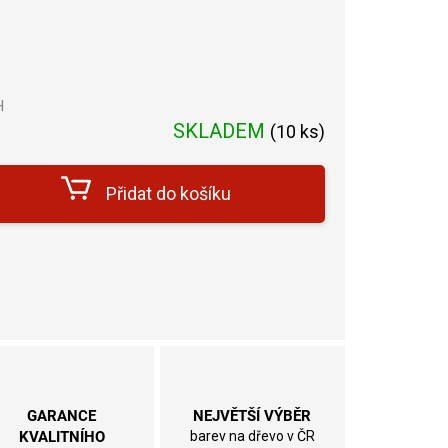
H
Měrná
SKLADEM
(
10 ks
)
cena:
Přidat do košíku
GARANCE
NEJVĚTŠÍ VÝBĚR
KVALITNÍHO
barev na dřevo v ČR