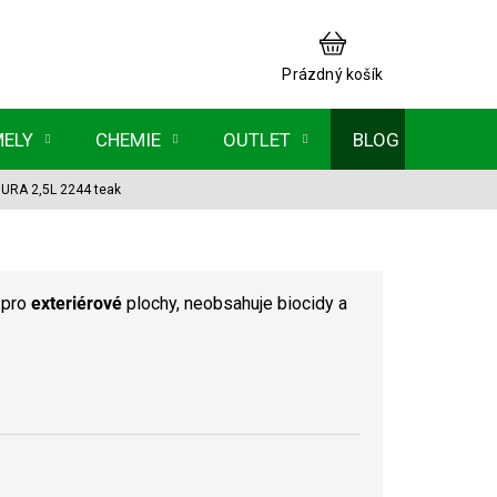
NÁKUPNÍ
KOŠÍK
Prázdný košík
MELY
CHEMIE
OUTLET
BLOG
RA 2,5L 2244 teak
 pro
exteriérové
plochy, neobsahuje biocidy a