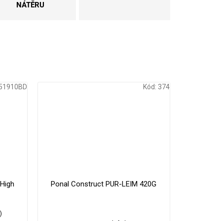
NÁTĚRU
51910BD
Kód:
374
179 Kč
330 Kč
–16 %
–9 %
High
Ponal Construct PUR-LEIM 420G
s
)