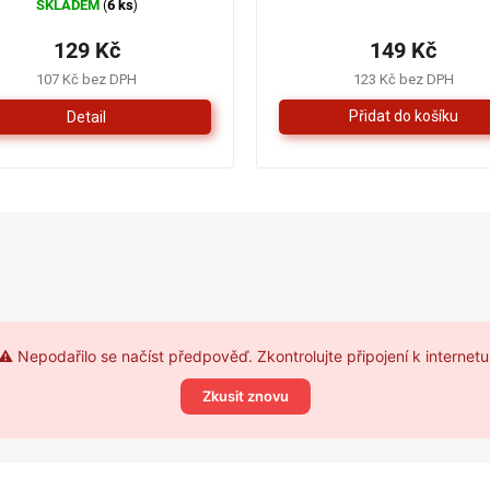
SKLADEM
6 ks
(
)
hodnocení
produktu
129 Kč
149 Kč
je
4,3
107 Kč bez DPH
123 Kč bez DPH
z
Detail
5
hvězdiček.
⚠️ Nepodařilo se načíst předpověď. Zkontrolujte připojení k internetu
Zkusit znovu