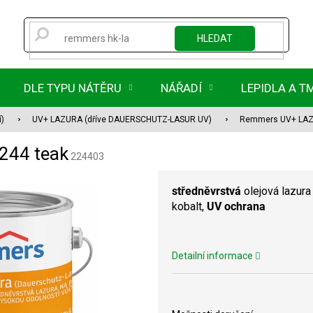
HLEDAT
DLE TYPU NÁTĚRU
NÁŘADÍ
LEPIDLA A T
í)
UV+ LAZURA (dříve DAUERSCHUTZ-LASUR UV)
Remmers UV+ LAZU
244 teak
224403
středněvrstvá
olejová lazura
kobalt,
UV ochrana
Detailní informace