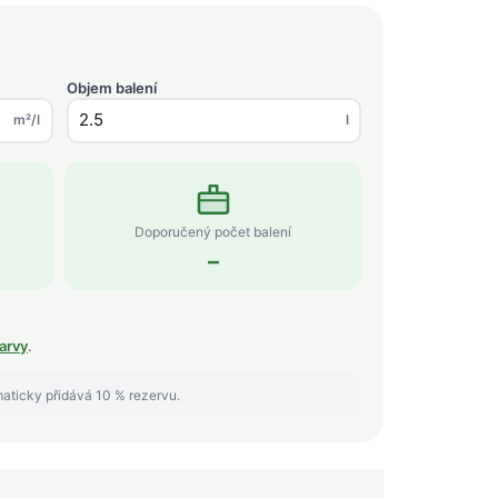
Objem balení
m²/l
l
Doporučený počet balení
–
arvy
.
maticky přidává 10 % rezervu.