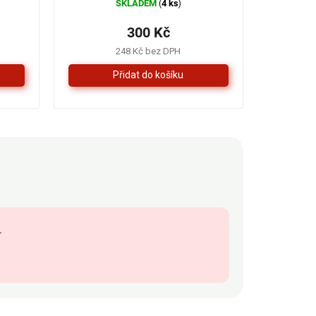
SKLADEM
4 ks
(
)
300 Kč
248 Kč bez DPH
.