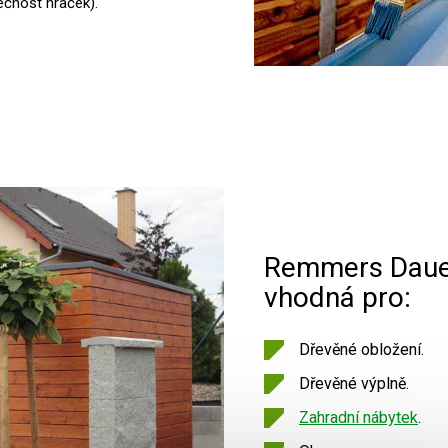
čnost hraček).
Remmers Dauer
vhodná pro:
Dřevěné obložení.
Dřevěné výplně.
Zahradní nábytek
.