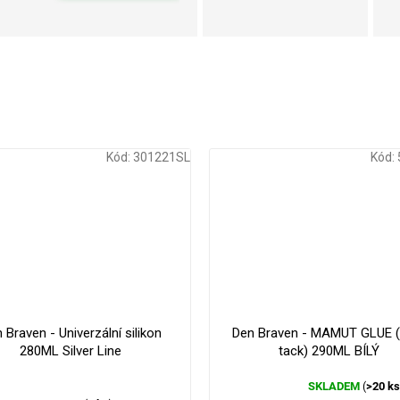
Kód:
301221SL
Kód:
 Braven - Univerzální silikon
Den Braven - MAMUT GLUE (
280ML Silver Line
tack) 290ML BÍLÝ
SKLADEM
>20 k
(
Průměrné