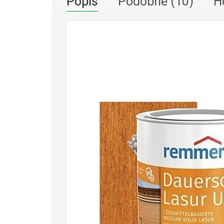
Popis
Podobné (10)
H