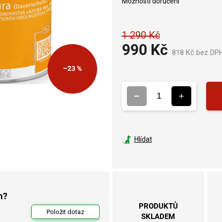
Možnosti doručení
1 290 Kč
990 Kč
818 Kč bez DP
–23 %
Hlídat
m?
PRODUKTŮ
Položit dotaz
SKLADEM