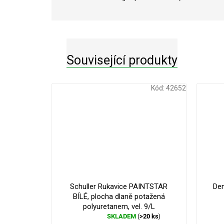
Související produkty
Kód:
42652
Schuller Rukavice PAINTSTAR
Den
BÍLÉ, plocha dlaně potažená
polyuretanem, vel. 9/L
SKLADEM
>20 ks
(
)
Průměrné