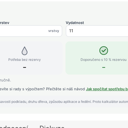
rstev
Vydatnost
vrstvy
Potřeba bez rezervy
Doporučeno s 10 % rezervou
–
–
 ručně.
evíte si rady s výpočtem? Přečtěte si náš návod
Jak spočítat spotřebu b
avosti podkladu, druhu dřeva, způsobu aplikace a ředění. Proto kalkulátor auto