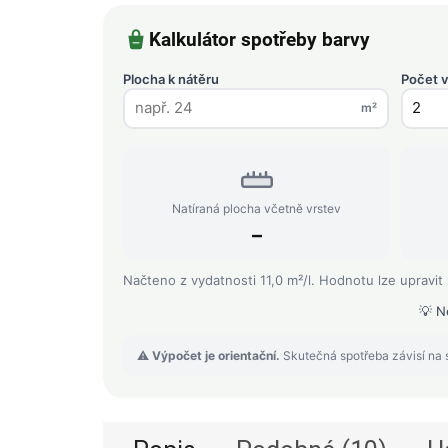
Kalkulátor spotřeby barvy
Plocha k nátěru
Počet v
m²
Natíraná plocha včetně vrstev
–
Načteno z vydatnosti 11,0 m²/l. Hodnotu lze upravit
💡 N
⚠️
Výpočet je orientační.
Skutečná spotřeba závisí na s