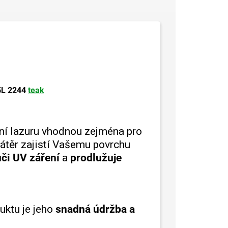
5L 2244
teak
ní lazuru vhodnou zejména pro
Nátěr zajistí Vašemu povrchu
či UV záření
a
prodlužuje
ktu je jeho
snadná údržba a