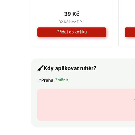
hodnocení
produktu
39 Kč
je
5,0
32 Kč bez DPH
z
5
hvězdiček.
🖌️
Kdy aplikovat nátěr?
📍
Praha
Změnit