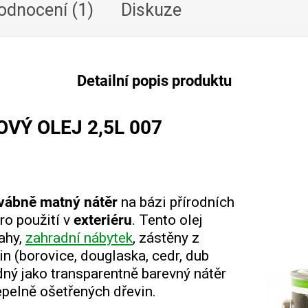
odnocení (1)
Diskuze
Detailní popis produktu
VÝ OLEJ 2,5L 007
vábně matný nátěr
na bázi přírodních
ro použití v
exteriéru
. Tento olej
ahy,
zahradní nábytek
, zástěny z
vin (borovice, douglaska, cedr, dub
dný jako transparentně barevný nátěr
tepelně ošetřených dřevin.