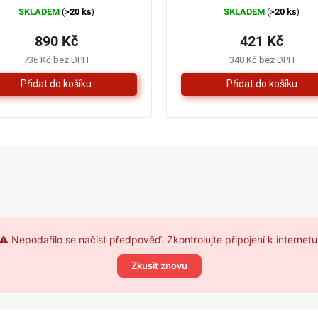
SKLADEM
>20 ks
SKLADEM
>20 ks
(
)
(
)
890 Kč
421 Kč
736 Kč bez DPH
348 Kč bez DPH
⚠️ Nepodařilo se načíst předpověď. Zkontrolujte připojení k internetu
Zkusit znovu