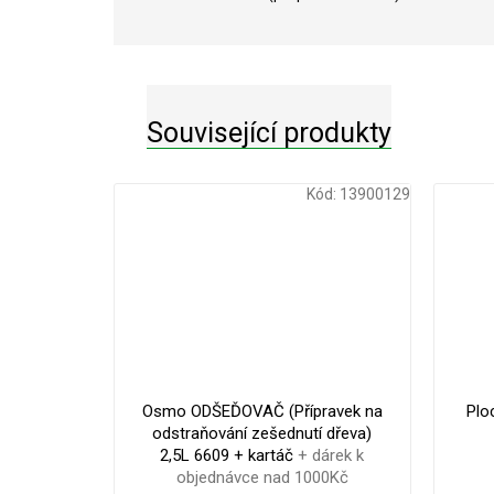
Související produkty
Kód:
13900129
1 563
Kč
–0 %
Osmo ODŠEĎOVAČ (Přípravek na
Plo
odstraňování zešednutí dřeva)
2,5L 6609 + kartáč
+ dárek k
objednávce nad 1000Kč