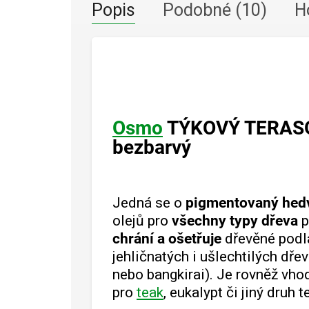
Popis
Podobné (10)
H
Osmo
TÝKOVÝ TERASO
bezbarvý
Jedná se o
pigmentovaný hed
olejů pro
všechny typy dřeva
p
chrání a ošetřuje
dřevěné podl
jehličnatých i ušlechtilých dře
nebo bangkirai). Je rovněž vho
pro
teak
, eukalypt či jiný druh 