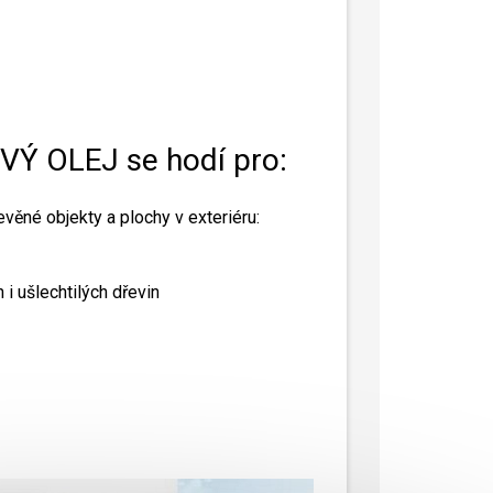
Ý OLEJ se hodí pro:
evěné objekty a plochy v exteriéru:
 i ušlechtilých dřevin