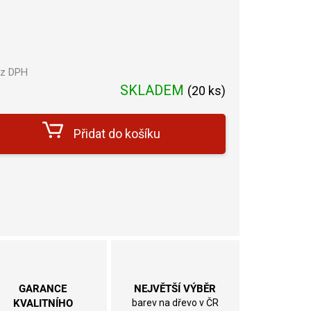
ez DPH
Měrná
SKLADEM
(
20 ks
)
cena:
Přidat do košíku
GARANCE
NEJVĚTŠÍ VÝBĚR
KVALITNÍHO
barev na dřevo v ČR