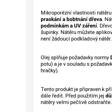
Mikroporézní vlastnosti nátěr
praskání a bobtnání dřeva
. Ná
podmínkám a UV záření
. Dřev
šupinky. Nátěru můžete apliko
není žádoucí podkladový nátěr.
Olej splňuje požadavky normy
potu) a je v souladu s požadav
hračky).
Tento produkt je připraven k př
dále ředit. Před použitím jej
dů
nátěry velmi pečlivě odstraňte