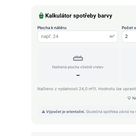
Kalkulátor spotřeby barvy
Plocha k nátěru
Počet v
m²
Natíraná plocha včetně vrstev
–
Načteno z vydatnosti 24,0 m²/l. Hodnotu lze upravit
💡 N
⚠️
Výpočet je orientační.
Skutečná spotřeba závisí na s