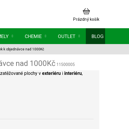
NÁKUPNÍ
KOŠÍK
Prázdný košík
MELY
CHEMIE
OUTLET
BLOG
ek k objednávce nad 1000Kč
návce nad 1000Kč
11500005
zatěžované plochy v
exteriéru
i
interiéru
,