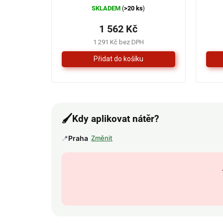
SKLADEM
>20 ks
(
)
1 562 Kč
1 291 Kč bez DPH
🖌️
Kdy aplikovat nátěr?
📍
Praha
Změnit