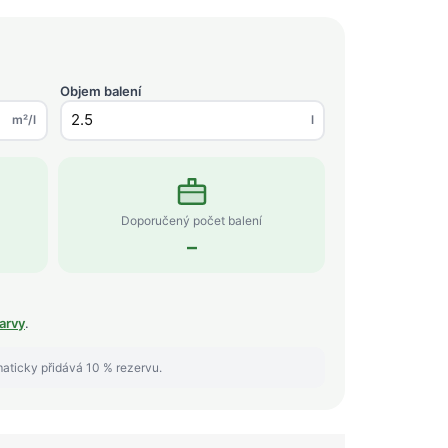
Objem balení
m²/l
l
Doporučený počet balení
–
arvy
.
maticky přidává 10 % rezervu.