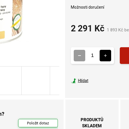
Možnosti doručení
2 291 Kč
1 893 Kč b
Hlídat
m?
PRODUKTŮ
Položit dotaz
SKLADEM