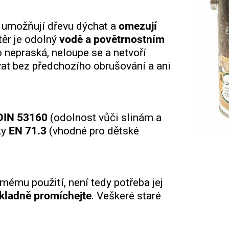
u umožňují dřevu dýchat a
omezují
těr je odolný
vodě a povětrnostním
o nepraská, neloupe se a netvoří
vat bez předchozího obrušování a ani
DIN 53160
(odolnost vůči slinám a
ky
EN 71.3
(vhodné pro dětské
ímému použití, není tedy potřeba jej
kladně promíchejte
. Veškeré staré
.