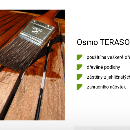
Osmo TERASOV
použití na veškeré dř
dřevěné podlahy
zástěny z jehličnatých
zahradního nábytek