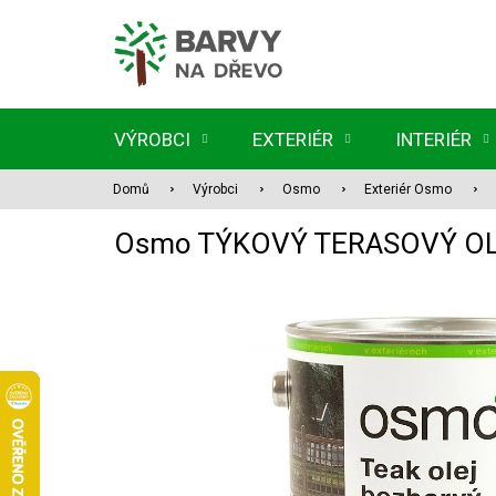
Přejít
na
obsah
VÝROBCI
EXTERIÉR
INTERIÉR
Domů
Výrobci
Osmo
Exteriér Osmo
Osmo TÝKOVÝ TERASOVÝ OLE