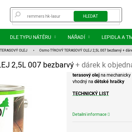
HLEDAT
DLE TYPU NÁTĚRU
NÁŘADÍ
LEPIDLA A T
TERASOVÝ OLEJ
Osmo TÝKOVÝ TERASOVÝ OLEJ 2,5L 007 bezbarvý
+ dár
J 2,5L 007 bezbarvý
+ dárek k objed
terasový olej
na mechanicky 
vhodný na
dětské hračky
TECHNICKÝ LIST
Detailní informace