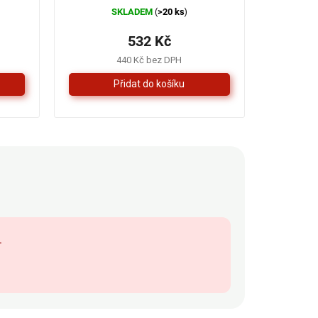
SKLADEM
>20 ks
(
)
532 Kč
440 Kč bez DPH
.